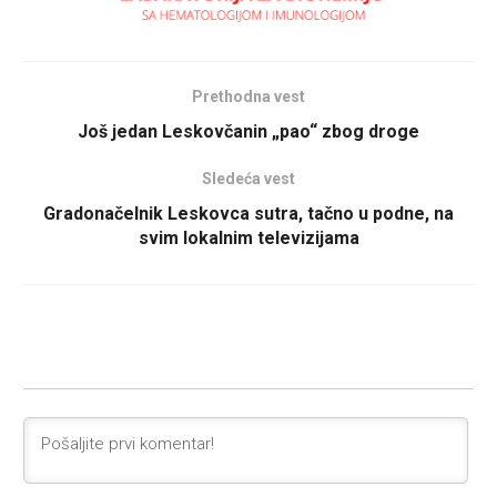
Prethodna vest
Još jedan Leskovčanin „pao“ zbog droge
Sledeća vest
Gradonačelnik Leskovca sutra, tačno u podne, na
svim lokalnim televizijama