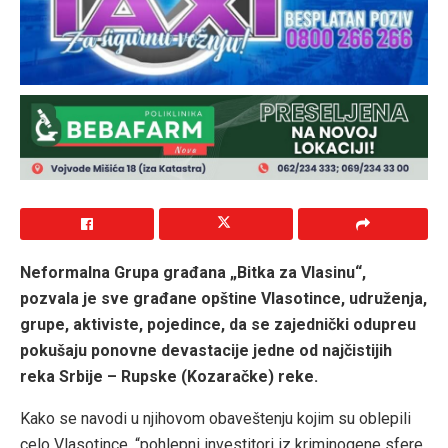
Neformalna Grupa građana „Bitka za Vlasinu“,
pozvala je sve građane opštine Vlasotince, udruženja,
grupe, aktiviste, pojedince, da se zajednički odupreu
pokušaju ponovne devastacije jedne od najčistijih
reka Srbije – Rupske (Kozaračke) reke.
Kako se navodi u njihovom obaveštenju kojim su oblepili
celo Vlasotince, “pohlepni investitori iz kriminogene sfere