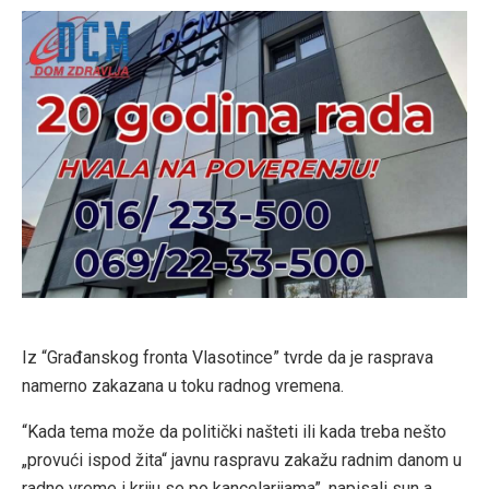
Iz “Građanskog fronta Vlasotince” tvrde da je rasprava
namerno zakazana u toku radnog vremena.
“Kada tema može da politički našteti ili kada treba nešto
„provući ispod žita“ javnu raspravu zakažu radnim danom u
radno vreme i kriju se po kancelarijama”, napisali sun a