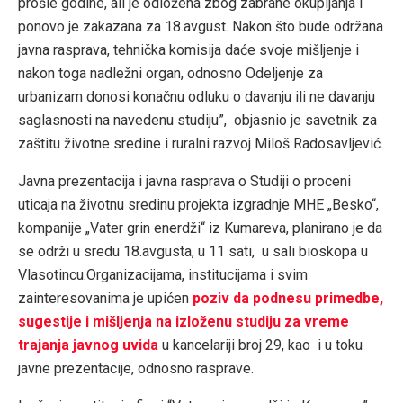
prošle godine, ali je odložena zbog zabrane okupljanja i
ponovo je zakazana za 18.avgust. Nakon što bude održana
javna rasprava, tehnička komisija daće svoje mišljenje i
nakon toga nadležni organ, odnosno Odeljenje za
urbanizam donosi konačnu odluku o davanju ili ne davanju
saglasnosti na navedenu studiju”, objasnio je savetnik za
zaštitu životne sredine i ruralni razvoj Miloš Radosavljević.
Javna prezentacija i javna rasprava o Studiji o proceni
uticaja na životnu sredinu projekta izgradnje MHE „Besko“,
kompanije „Vater grin enerdži“ iz Kumareva, planirano je da
se održi u sredu 18.avgusta, u 11 sati, u sali bioskopa u
Vlasotincu.Organizacijama, institucijama i svim
zainteresovanima je upićen
poziv da podnesu primedbe,
sugestije i mišljenja na izloženu studiju za vreme
trajanja javnog uvida
u kancelariji broj 29, kao i u toku
javne prezentacije, odnosno rasprave.