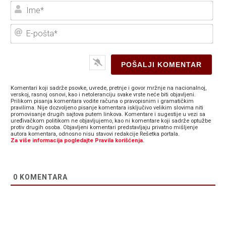
Ime
E-
poš
Komentari koji sadrže psovke, uvrede, pretnje i govor mržnje na nacionalnoj,
verskoj, rasnoj osnovi, kao i netoleranciju svake vrste neće biti objavljeni.
Prilikom pisanja komentara vodite računa o pravopisnim i gramatičkim
pravilima. Nije dozvoljeno pisanje komentara isključivo velikim slovima niti
promovisanje drugih sajtova putem linkova. Komentare i sugestije u vezi sa
uređivačkom politikom ne objavljujemo, kao ni komentare koji sadrže optužbe
protiv drugih osoba. Objavljeni komentari predstavljaju privatno mišljenje
autora komentara, odnosno nisu stavovi redakcije Rešetka portala.
Za više informacija pogledajte Pravila korišćenja.
0
KOMENTARA