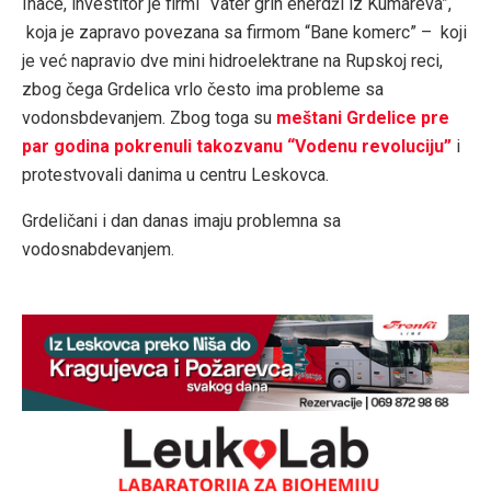
Inače, investitor je firmi “Vater grin enerdži iz Kumareva”,
koja je zapravo povezana sa firmom “Bane komerc” – koji
je već napravio dve mini hidroelektrane na Rupskoj reci,
zbog čega Grdelica vrlo često ima probleme sa
vodonsbdevanjem. Zbog toga su
meštani Grdelice pre
par godina pokrenuli takozvanu “Vodenu revoluciju”
i
protestvovali danima u centru Leskovca.
Grdeličani i dan danas imaju problemna sa
vodosnabdevanjem.