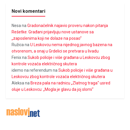
Novi komentari
Nesa
na
Gradonačelnik najavio proveru nakon pitanja
Rešetke: Građani prijavljuju nove ustanove sa
„zaposlenima koji ne dolaze na posao“
Ružica
na
U Leskovcu nema nijednog javnog bazena na
otvorenom, a onaj u Grdelici se pretvara u livadu
Fenix
na
Sukob policije i više građana u Leskovcu zbog
kontrole vozača električnog skutera
idemo na referendum
na
Sukob policije i više građana u
Leskovcu zbog kontrole vozača električnog skutera
Aleksa
na
Breza pala na radnicu „Zlatnog traga“ usred
oluje u Leskovcu: „Mogla je glavu da joj slomi“