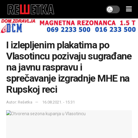
I izlepljenim plakatima po
Vlasotincu pozivaju sugrađane
na javnu raspravu i
sprečavanje izgradnje MHE na
Rupskoj reci
Autor: Rešetka
16.08.2021. - 15:31