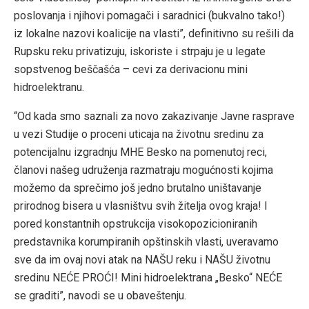
poslovanja i njihovi pomagači i saradnici (bukvalno tako!)
iz lokalne nazovi koalicije na vlasti”, definitivno su rešili da
Rupsku reku privatizuju, iskoriste i strpaju je u legate
sopstvenog beščašća – cevi za derivacionu mini
hidroelektranu.
“Od kada smo saznali za novo zakazivanje Javne rasprave
u vezi Studije o proceni uticaja na životnu sredinu za
potencijalnu izgradnju MHE Besko na pomenutoj reci,
članovi našeg udruženja razmatraju mogućnosti kojima
možemo da sprečimo još jedno brutalno uništavanje
prirodnog bisera u vlasništvu svih žitelja ovog kraja! I
pored konstantnih opstrukcija visokopozicioniranih
predstavnika korumpiranih opštinskih vlasti, uveravamo
sve da im ovaj novi atak na NAŠU reku i NAŠU životnu
sredinu NEĆE PROĆI! Mini hidroelektrana „Besko“ NEĆE
se graditi”, navodi se u obaveštenju.