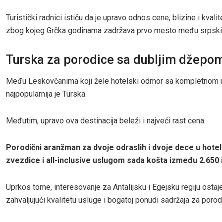
Turistički radnici ističu da je upravo odnos cene, blizine i kvali
zbog kojeg Grčka godinama zadržava prvo mesto među srpskim
Turska za porodice sa dubljim džepo
Među Leskovčanima koji žele hotelski odmor sa kompletnom
najpopularnija je Turska.
Međutim, upravo ova destinacija beleži i najveći rast cena.
Porodični aranžman za dvoje odraslih i dvoje dece u hotelu
zvezdice i all-inclusive uslugom sada košta između 2.650 i
Uprkos tome, interesovanje za Antalijsku i Egejsku regiju ostaj
zahvaljujući kvalitetu usluge i bogatoj ponudi sadržaja za porod