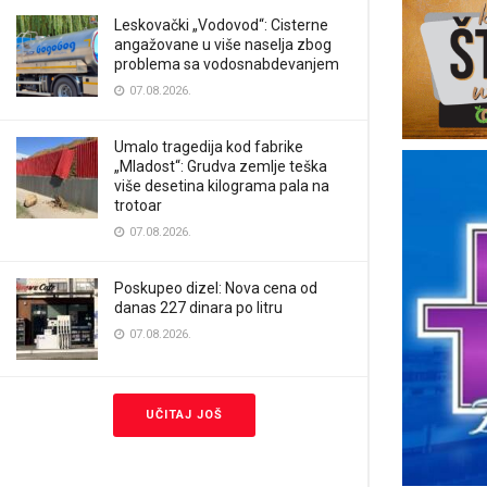
Leskovački „Vodovod“: Cisterne
angažovane u više naselja zbog
problema sa vodosnabdevanjem
07.08.2026.
Umalo tragedija kod fabrike
„Mladost“: Grudva zemlje teška
više desetina kilograma pala na
trotoar
07.08.2026.
Poskupeo dizel: Nova cena od
danas 227 dinara po litru
07.08.2026.
UČITAJ JOŠ