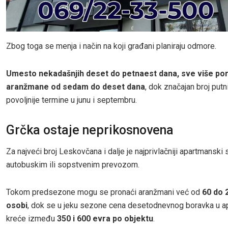
Zbog toga se menja i način na koji građani planiraju odmore.
Umesto nekadašnjih deset do petnaest dana, sve više por
aranžmane od sedam do deset dana
, dok značajan broj putn
povoljnije termine u junu i septembru.
Grčka ostaje neprikosnovena
Za najveći broj Leskovčana i dalje je najprivlačniji apartmanski
autobuskim ili sopstvenim prevozom.
Tokom predsezone mogu se pronaći aranžmani već od
60 do 
osobi
, dok se u jeku sezone cena desetodnevnog boravka u 
kreće između
350 i 600 evra po objektu
.