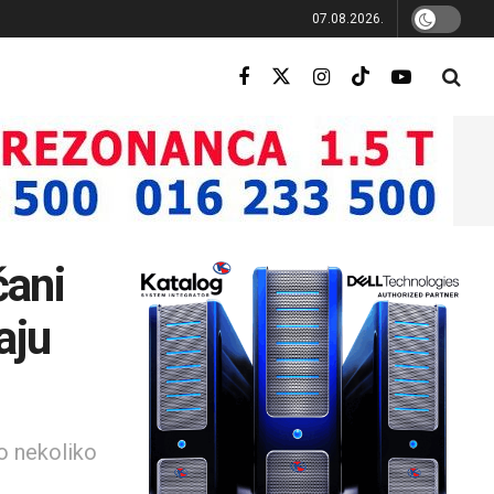
07.08.2026.
čani
aju
do nekoliko