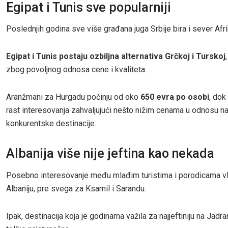
Egipat i Tunis sve popularniji
Poslednjih godina sve više građana juga Srbije bira i sever Afri
Egipat i Tunis postaju ozbiljna alternativa Grčkoj i Turskoj
zbog povoljnog odnosa cene i kvaliteta.
Aranžmani za Hurgadu počinju od oko
650 evra po osobi
, dok
rast interesovanja zahvaljujući nešto nižim cenama u odnosu n
konkurentske destinacije.
Albanija više nije jeftina kao nekada
Posebno interesovanje među mlađim turistima i porodicama v
Albaniju, pre svega za Ksamil i Sarandu.
Ipak, destinacija koja je godinama važila za najjeftiniju na Jadra