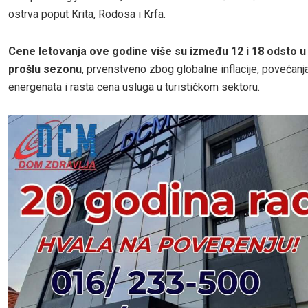
ostrva poput Krita, Rodosa i Krfa.
Cene letovanja ove godine više su između 12 i 18 odsto 
prošlu sezonu
, prvenstveno zbog globalne inflacije, povećanj
energenata i rasta cena usluga u turističkom sektoru.