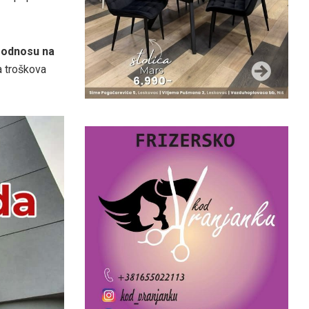
u odnosu na
a troškova