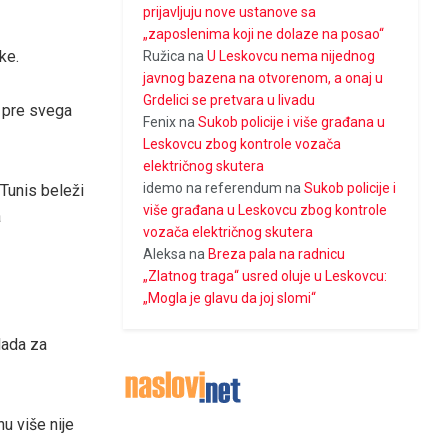
prijavljuju nove ustanove sa
„zaposlenima koji ne dolaze na posao“
ke.
Ružica
na
U Leskovcu nema nijednog
javnog bazena na otvorenom, a onaj u
Grdelici se pretvara u livadu
, pre svega
Fenix
na
Sukob policije i više građana u
Leskovcu zbog kontrole vozača
električnog skutera
idemo na referendum
na
Sukob policije i
 Tunis beleži
više građana u Leskovcu zbog kontrole
a
vozača električnog skutera
Aleksa
na
Breza pala na radnicu
„Zlatnog traga“ usred oluje u Leskovcu:
„Mogla je glavu da joj slomi“
lada za
nu više nije