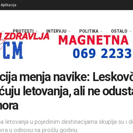
Aplikacija
PROTESTI
INTERVJU
POLITIKA
OSTALO
acija menja navike: Leskov
ćuju letovanja, ali ne odust
mora
a letovanja u pojedinim destinacijama skuplja su i 
evra u odnosu na prošlu godinu.