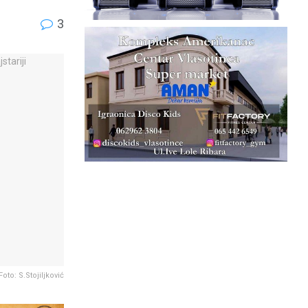
3
Foto: S.Stojiljković