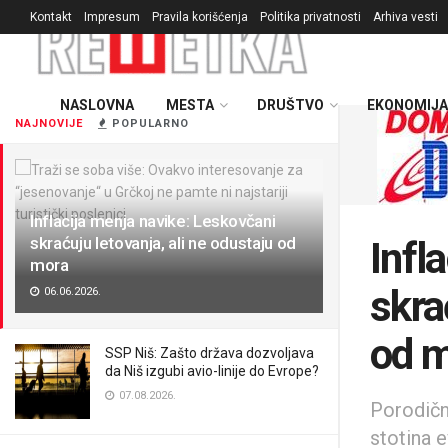
Kontakt
Impresum
Pravila korišćenja
Politika privatnosti
Arhiva vesti
NASLOVNA
MESTA
DRUŠTVO
EKONOMIJA
NAJNOVIJE
POPULARNO
Inflacija menja navike: Leskovčani
skraćuju letovanja, ali ne odustaju od
Infl
mora
skra
06.06.2026.
od 
SSP Niš: Zašto država dozvoljava
da Niš izgubi avio-linije do Evrope?
07.08.2026.
Porodičn
stotina 