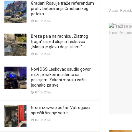
Građani Rosulje traže referendum
protiv betoniranja Crnobarskog
Autor: Rešet
potoka
07.08.2026.
Breza pala na radnicu „Zlatnog
traga“ usred oluje u Leskovcu:
„Mogla je glavu da joj slomi“
07.08.2026.
Novi DSS Leskovac osudio govor
mržnje nakon incidenta sa
policijom: Zakoni moraju važiti
jednako za sve
07.08.2026.
Grom izazvao požar: Vatrogasci
sprečili širenje vatre
07.08.2026.