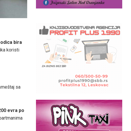
odica bira
ika koristi
 smeštaj sa
200 evra po
apartmanima