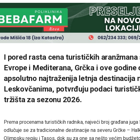
I pored rasta cena turističkih aranžmana
Evrope i Mediterana, Grčka i ove godine 
apsolutno najtraženija letnja destinacija
Leskovčanima, potvrđuju podaci turisti
tržišta za sezonu 2026.
Prema procenama turističkih radnika, najveći broj građana juga 
odlučuje se za tradicionalne destinacije na severu Grčke – Halk
Olimpsku regiju i Tasos, dok su za one sa nešto većim budže