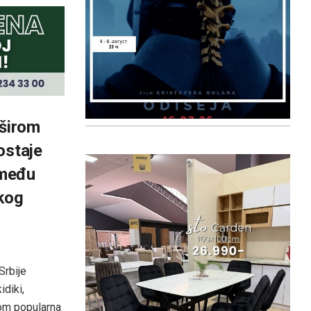
 širom
ostaje
 među
čkog
Srbije
idiki,
tom popularna