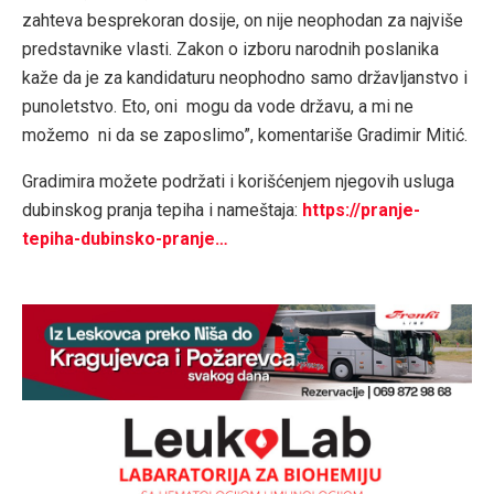
zahteva besprekoran dosije, on nije neophodan za najviše
predstavnike vlasti. Zakon o izboru narodnih poslanika
kaže da je za kandidaturu neophodno samo državljanstvo i
punoletstvo. Eto, oni mogu da vode državu, a mi ne
možemo ni da se zaposlimo”, komentariše Gradimir Mitić.
Gradimira možete podržati i korišćenjem njegovih usluga
dubinskog pranja tepiha i nameštaja:
https://pranje-
tepiha-dubinsko-pranje…