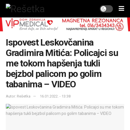
Ispovest Leskovčanina
Gradimira Mitića: Policajci su
me tokom hapšenja tukli
bejzbol palicom po golim
tabanima – VIDEO
Autor: Rešetka
16.01.2022. - 13:38