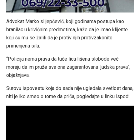
Advokat Marko slijepčević, koji godinama postupa kao
branilac u krivičnim predmetima, kaže da je imao klijente
koji su mu se žalili da je protiv njih protivzakonito
primenjena sila.
“Policija nema prava da tuče lica lišena slobode već
moraju da im pruže sva ona zagarantovana ljudska prava”,
objašnjava.
Surovu ispovestu koja do sada nije ugledala svetlost dana,
niti je iko smeo o tome da priča, pogledajte u linku ispod: