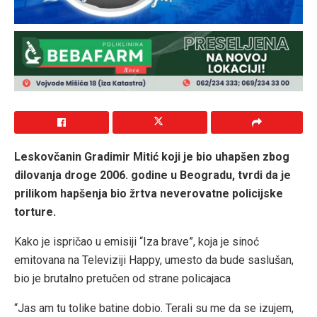
Leskovčanin Gradimir Mitić koji je bio uhapšen zbog
dilovanja droge 2006. godine u Beogradu, tvrdi da je
prilikom hapšenja bio žrtva neverovatne policijske
torture.
Kako je ispričao u emisiji “Iza brave”, koja je sinoć
emitovana na Televiziji Happy, umesto da bude saslušan,
bio je brutalno pretučen od strane policajaca
“Jas am tu tolike batine dobio. Terali su me da se izujem,