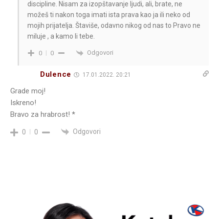
discipline. Nisam za izopštavanje ljudi, ali, brate, ne
možeš ti nakon toga imati ista prava kao ja ili neko od
mojih prijatelja. Štaviše, odavno nikog od nas to Pravo ne
miluje , a kamo li tebe.
Odgovori
0
0
Dulence
17.01.2022. 20:21
Grade moj!
Iskreno!
Bravo za hrabrost! *
Odgovori
0
0