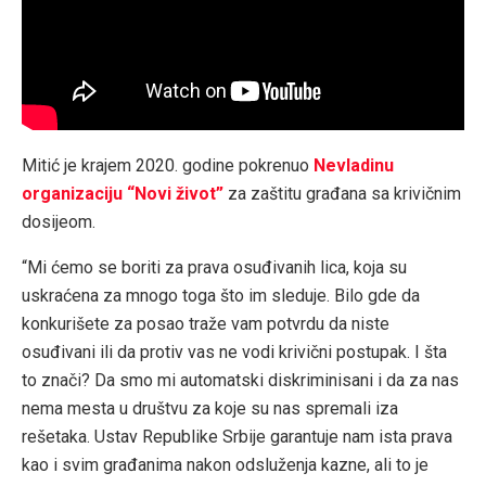
Mitić je krajem 2020. godine pokrenuo
Nevladinu
organizaciju “Novi život”
za zaštitu građana sa krivičnim
dosijeom.
“Mi ćemo se boriti za prava osuđivanih lica, koja su
uskraćena za mnogo toga što im sleduje. Bilo gde da
konkurišete za posao traže vam potvrdu da niste
osuđivani ili da protiv vas ne vodi krivični postupak. I šta
to znači? Da smo mi automatski diskriminisani i da za nas
nema mesta u društvu za koje su nas spremali iza
rešetaka. Ustav Republike Srbije garantuje nam ista prava
kao i svim građanima nakon odsluženja kazne, ali to je