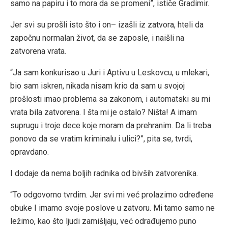
samo na papiru i to mora da se promeni”, ističe Gradimir.
Jer svi su prošli isto što i on– izašli iz zatvora, hteli da
započnu normalan život, da se zaposle, i naišli na
zatvorena vrata.
“Ja sam konkurisao u Juri i Aptivu u Leskovcu, u mlekari,
bio sam iskren, nikada nisam krio da sam u svojoj
prošlosti imao problema sa zakonom, i automatski su mi
vrata bila zatvorena. I šta mi je ostalo? Ništa! A imam
suprugu i troje dece koje moram da prehranim. Da li treba
ponovo da se vratim kriminalu i ulici?”, pita se, tvrdi,
opravdano.
I dodaje da nema boljih radnika od bivših zatvorenika.
“To odgovorno tvrdim. Jer svi mi već prolazimo određene
obuke I imamo svoje poslove u zatvoru. Mi tamo samo ne
ležimo, kao što ljudi zamišljaju, već odrađujemo puno