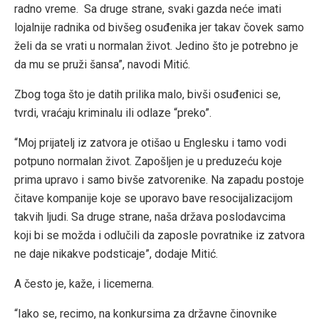
radno vreme. Sa druge strane, svaki gazda neće imati
lojalnije radnika od bivšeg osuđenika jer takav čovek samo
želi da se vrati u normalan život. Jedino što je potrebno je
da mu se pruži šansa”, navodi Mitić.
Zbog toga što je datih prilika malo, bivši osuđenici se,
tvrdi, vraćaju kriminalu ili odlaze “preko”.
“Moj prijatelj iz zatvora je otišao u Englesku i tamo vodi
potpuno normalan život. Zapošljen je u preduzeću koje
prima upravo i samo bivše zatvorenike. Na zapadu postoje
čitave kompanije koje se uporavo bave resocijalizacijom
takvih ljudi. Sa druge strane, naša država poslodavcima
koji bi se možda i odlučili da zaposle povratnike iz zatvora
ne daje nikakve podsticaje”, dodaje Mitić.
A često je, kaže, i licemerna.
“Iako se, recimo, na konkursima za državne činovnike