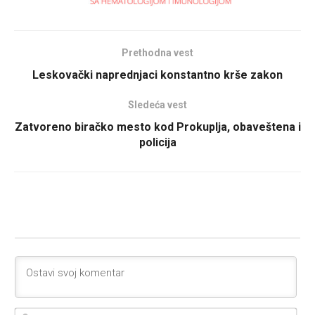
Prethodna vest
Leskovački naprednjaci konstantno krše zakon
Sledeća vest
Zatvoreno biračko mesto kod Prokuplja, obaveštena i
policija
Ime