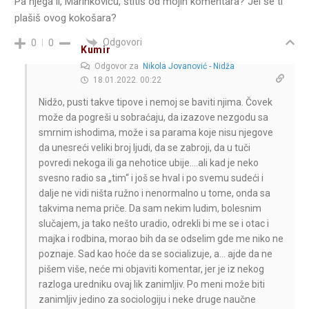
Pa njega li, Marinkoviću, štitiš od mojih komentara? Jel se ti
plašiš ovog kokošara?
Odgovori
0
0
Kumir
Odgovor za
Nikola Jovanović - Nidža
18.01.2022. 00:22
Nidžo, pusti takve tipove i nemoj se baviti njima. Čovek
može da pogreši u sobraćaju, da izazove nezgodu sa
smrnim ishodima, može i sa parama koje nisu njegove
da unesreći veliki broj ljudi, da se zabroji, da u tuči
povredi nekoga ili ga nehotice ubije….ali kad je neko
svesno radio sa „tim“ i još se hval i po svemu sudeći i
dalje ne vidi ništa ružno i nenormalno u tome, onda sa
takvima nema priče. Da sam nekim ludim, bolesnim
slučajem, ja tako nešto uradio, odrekli bi me se i otac i
majka i rodbina, morao bih da se odselim gde me niko ne
poznaje. Sad kao hoće da se socializuje, a… ajde da ne
pišem više, neće mi objaviti komentar, jer je iz nekog
razloga uredniku ovaj lik zanimljiv. Po meni može biti
zanimljiv jedino za sociologiju i neke druge naučne