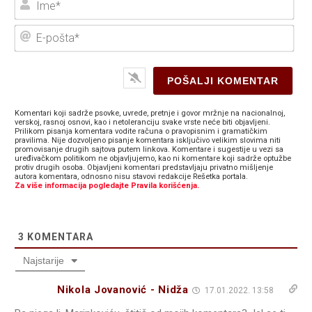
E-
poš
Komentari koji sadrže psovke, uvrede, pretnje i govor mržnje na nacionalnoj,
verskoj, rasnoj osnovi, kao i netoleranciju svake vrste neće biti objavljeni.
Prilikom pisanja komentara vodite računa o pravopisnim i gramatičkim
pravilima. Nije dozvoljeno pisanje komentara isključivo velikim slovima niti
promovisanje drugih sajtova putem linkova. Komentare i sugestije u vezi sa
uređivačkom politikom ne objavljujemo, kao ni komentare koji sadrže optužbe
protiv drugih osoba. Objavljeni komentari predstavljaju privatno mišljenje
autora komentara, odnosno nisu stavovi redakcije Rešetka portala.
Za više informacija pogledajte Pravila korišćenja.
3
KOMENTARA
Najstarije
Nikola Jovanović - Nidža
17.01.2022. 13:58