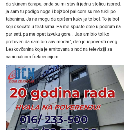
da skinem čarape, onda su mi stavili jednu stolicu ispred,
ja sam tu podigo noge i bejzbol palicom su me tukli po
tabanima. Ja ne mogu da opišem kakv je to bol. To je bol
koji osećate u testisima. Pa me spuste dole u podrum na
par sati, pa me opet izvuku gore… Jas am bio toliko
prebiven da sam bio sav modar”, deo je ispovesti ovog
Leskovčanina koja je emitovana sinoć na televiziji sa
nacionalnom frekcencijom.