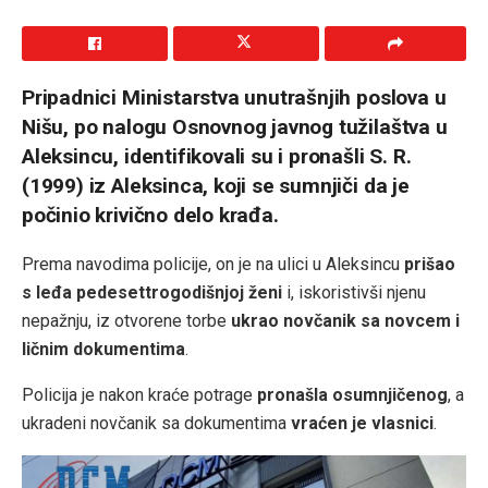
Pripadnici Ministarstva unutrašnjih poslova u
Nišu, po nalogu Osnovnog javnog tužilaštva u
Aleksincu, identifikovali su i pronašli S. R.
(1999) iz Aleksinca, koji se sumnjiči da je
počinio krivično delo krađa.
Prema navodima policije, on je na ulici u Aleksincu
prišao
s leđa pedesettrogodišnjoj ženi
i, iskoristivši njenu
nepažnju, iz otvorene torbe
ukrao novčanik sa novcem i
ličnim dokumentima
.
Policija je nakon kraće potrage
pronašla osumnjičenog
, a
ukradeni novčanik sa dokumentima
vraćen je vlasnici
.