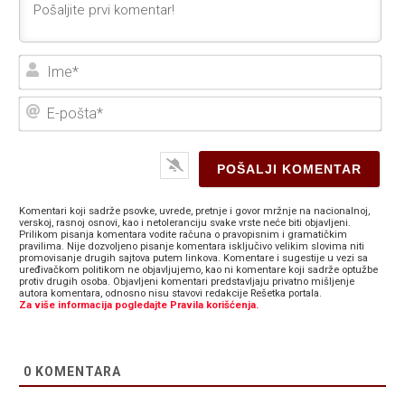
Ime
E-
poš
Komentari koji sadrže psovke, uvrede, pretnje i govor mržnje na nacionalnoj,
verskoj, rasnoj osnovi, kao i netoleranciju svake vrste neće biti objavljeni.
Prilikom pisanja komentara vodite računa o pravopisnim i gramatičkim
pravilima. Nije dozvoljeno pisanje komentara isključivo velikim slovima niti
promovisanje drugih sajtova putem linkova. Komentare i sugestije u vezi sa
uređivačkom politikom ne objavljujemo, kao ni komentare koji sadrže optužbe
protiv drugih osoba. Objavljeni komentari predstavljaju privatno mišljenje
autora komentara, odnosno nisu stavovi redakcije Rešetka portala.
Za više informacija pogledajte Pravila korišćenja.
0
KOMENTARA