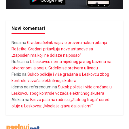
Novi komentari
Nesa
na
Gradonačelnik najavio proveru nakon pitanja
Rešetke: Građani prijavljuju nove ustanove sa
„zaposlenima koji ne dolaze na posao“
Ružica
na
U Leskovcu nema nijednog javnog bazena na
otvorenom, a onaj u Grdelici se pretvara u livadu
Fenix
na
Sukob policije i više građana u Leskovcu zbog
kontrole vozača električnog skutera
idemo na referendum
na
Sukob policije i više građana u
Leskovcu zbog kontrole vozača električnog skutera
Aleksa
na
Breza pala na radnicu „Zlatnog traga“ usred
oluje u Leskovcu: „Mogla je glavu da joj slomi“