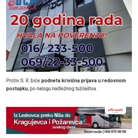
Protiv S. R. biće
podneta krivična prijava u redovnom
postupku
, po nalogu nadležnog tužilaštva.