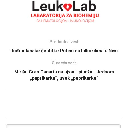
Prethodna vest
Rođendanske čestitke Putinu na bilbordima u Nišu
Sledeća vest
Miriše Gran Canaria na ajvar i pindžur: Jednom
„paprikarka“, uvek „paprikarka“