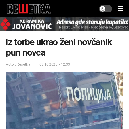
Iz torbe ukrao ženi novčanik
pun novca
Autor: Rešetka
08.10.2025. - 12:33