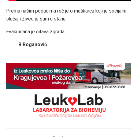
Prema našim podacima reč je o muškarcu koji je socijalni
slučaj i živeo je sam u stanu.
Evakuisana je čitava zgrada.
B.Roganović