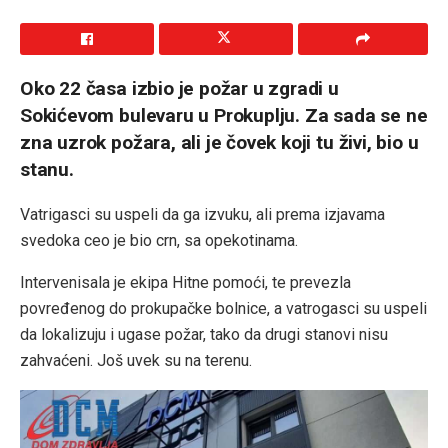
Oko 22 časa izbio je požar u zgradi u
Sokićevom bulevaru u Prokuplju. Za sada se ne
zna uzrok požara, ali je čovek koji tu živi, bio u
stanu.
Vatrigasci su uspeli da ga izvuku, ali prema izjavama
svedoka ceo je bio crn, sa opekotinama.
Intervenisala je ekipa Hitne pomoći, te prevezla
povređenog do prokupačke bolnice, a vatrogasci su uspeli
da lokalizuju i ugase požar, tako da drugi stanovi nisu
zahvaćeni. Još uvek su na terenu.