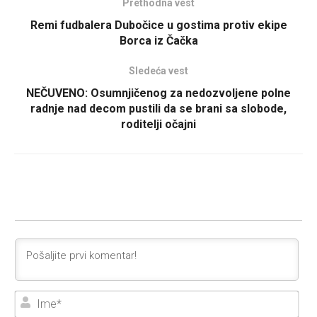
Prethodna vest
Remi fudbalera Dubočice u gostima protiv ekipe
Borca iz Čačka
Sledeća vest
NEČUVENO: Osumnjičenog za nedozvoljene polne
radnje nad decom pustili da se brani sa slobode,
roditelji očajni
Ime