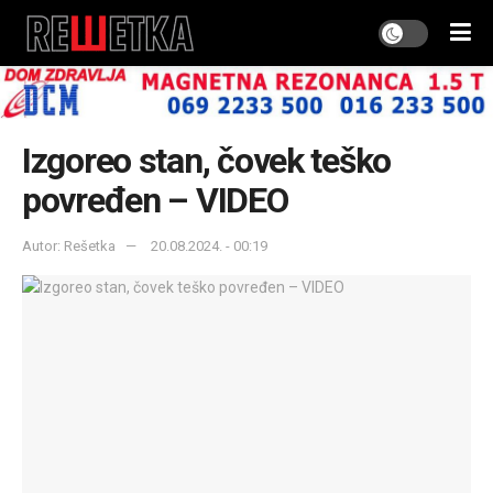
Izgoreo stan, čovek teško
povređen – VIDEO
Autor: Rešetka
20.08.2024. - 00:19