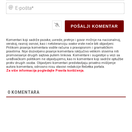
E-
poš
Komentari koji sadrže psovke, uvrede, pretnje i govor mržnje na nacionalnoj,
verskoj, rasnoj osnovi, kao i netoleranciju svake vrste neće biti objavljeni.
Prilikom pisanja komentara vodite računa o pravopisnim i gramatičkim
pravilima. Nije dozvoljeno pisanje komentara isključivo velikim slovima niti
promovisanje drugih sajtova putem linkova. Komentare i sugestije u vezi sa
uređivačkom politikom ne objavljujemo, kao ni komentare koji sadrže optužbe
protiv drugih osoba. Objavljeni komentari predstavljaju privatno mišljenje
autora komentara, odnosno nisu stavovi redakcije Rešetka portala.
Za više informacija pogledajte Pravila korišćenja.
0
KOMENTARA