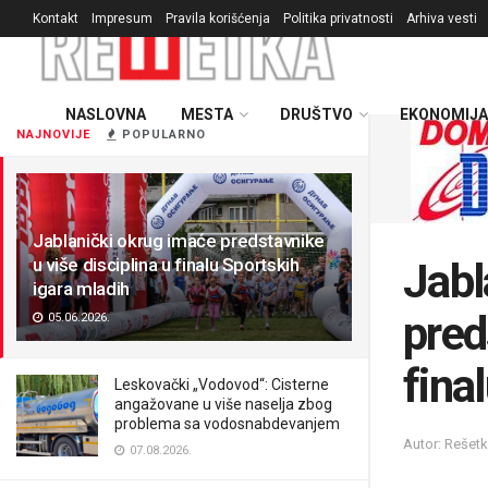
Kontakt
Impresum
Pravila korišćenja
Politika privatnosti
Arhiva vesti
NASLOVNA
MESTA
DRUŠTVO
EKONOMIJA
NAJNOVIJE
POPULARNO
Jablanički okrug imaće predstavnike
u više disciplina u finalu Sportskih
Jabl
igara mladih
pred
05.06.2026.
fina
Leskovački „Vodovod“: Cisterne
angažovane u više naselja zbog
problema sa vodosnabdevanjem
Autor: Rešet
07.08.2026.