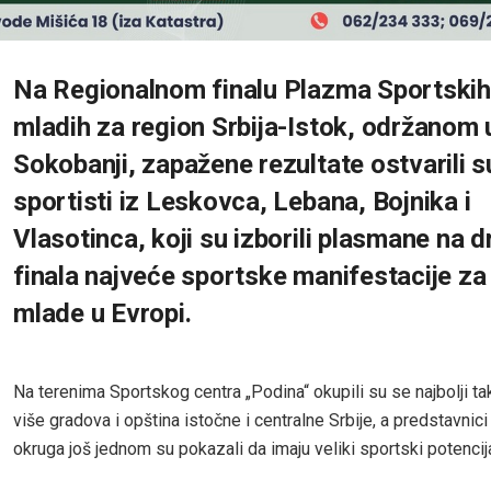
Na Regionalnom finalu Plazma Sportskih
mladih za region Srbija-Istok, održanom 
Sokobanji, zapažene rezultate ostvarili s
sportisti iz Leskovca, Lebana, Bojnika i
Vlasotinca, koji su izborili plasmane na 
finala najveće sportske manifestacije za
mlade u Evropi.
Na terenima Sportskog centra „Podina“ okupili su se najbolji ta
više gradova i opština istočne i centralne Srbije, a predstavnic
okruga još jednom su pokazali da imaju veliki sportski potencija