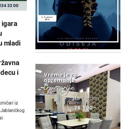
 igara
u
u mladi
državna
 decu i
kmičari iz
i Jablaničkog
l.