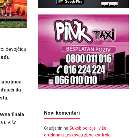
rci devojčica
među
Vlasotinca
rđujući da
sta.
Novi komentari
avna finala
na u više
Gradjanin
na
Sukob policije i više
građana u Leskovcu zbog kontrole