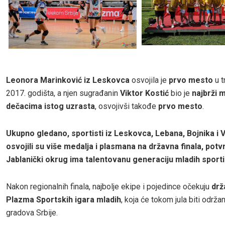
Leonora Marinković iz Leskovca
osvojila je
prvo mesto
u t
2017. godišta, a njen sugrađanin
Viktor Kostić
bio je
najbrži 
dečacima istog uzrasta
, osvojivši takođe
prvo mesto
.
Ukupno gledano, sportisti iz Leskovca, Lebana, Bojnika i 
osvojili su više medalja i plasmana na državna finala, potv
Jablanički okrug ima talentovanu generaciju mladih sporti
Nakon regionalnih finala, najbolje ekipe i pojedince očekuju
drž
Plazma Sportskih igara mladih
, koja će tokom jula biti održa
gradova Srbije.