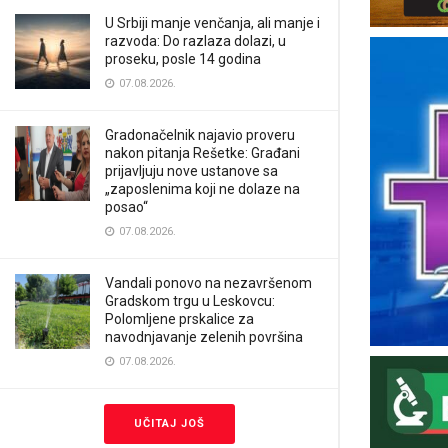
U Srbiji manje venčanja, ali manje i
razvoda: Do razlaza dolazi, u
proseku, posle 14 godina
07.08.2026.
Gradonačelnik najavio proveru
nakon pitanja Rešetke: Građani
prijavljuju nove ustanove sa
„zaposlenima koji ne dolaze na
posao“
07.08.2026.
Vandali ponovo na nezavršenom
Gradskom trgu u Leskovcu:
Polomljene prskalice za
navodnjavanje zelenih površina
07.08.2026.
UČITAJ JOŠ