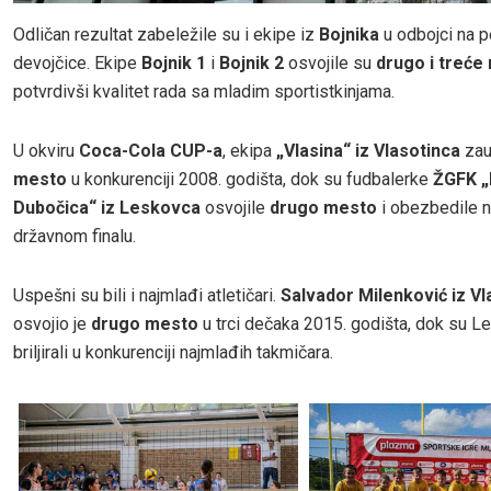
Odličan rezultat zabeležile su i ekipe iz
Bojnika
u odbojci na 
devojčice. Ekipe
Bojnik 1
i
Bojnik 2
osvojile su
drugo i treće
potvrdivši kvalitet rada sa mladim sportistkinjama.
U okviru
Coca-Cola CUP-a
, ekipa
„Vlasina“ iz Vlasotinca
zau
mesto
u konkurenciji 2008. godišta, dok su fudbalerke
ŽGFK „
Dubočica“ iz Leskovca
osvojile
drugo mesto
i obezbedile n
državnom finalu.
Uspešni su bili i najmlađi atletičari.
Salvador Milenković iz Vl
osvojio je
drugo mesto
u trci dečaka 2015. godišta, dok su L
briljirali u konkurenciji najmlađih takmičara.