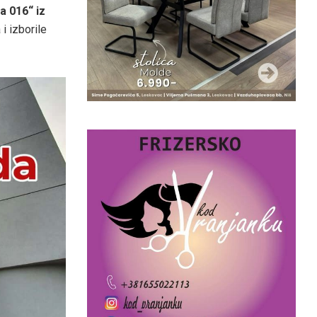
a 016“ iz
i izborile