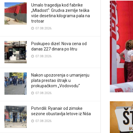
Umalo tragedija kod fabrike
„Mladost“: Grudva zemlje teška
više desetina kilograma pala na
trotoar
07.08.2026.
Poskupeo dizel: Nova cena od
danas 227 dinara po litru
07.08.2026.
Nakon upozorenja o umanjenju
plata prestao štrajk u
prokupačkom „Vodovodu“
07.08.2026.
Potvrdili: Ryanair od zimske
sezone obustavlja letove iz Niša
07.08.2026.