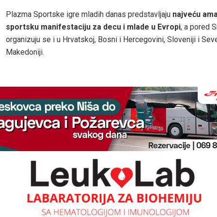
Plazma Sportske igre mladih danas predstavljaju
najveću am
sportsku manifestaciju za decu i mlade u Evropi
, a pored S
organizuju se i u Hrvatskoj, Bosni i Hercegovini, Sloveniji i Sev
Makedoniji.