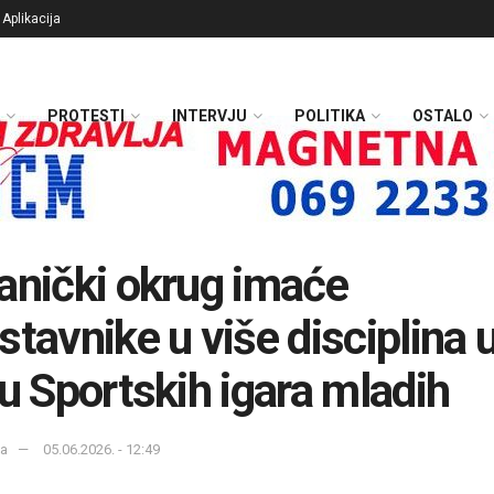
Aplikacija
PROTESTI
INTERVJU
POLITIKA
OSTALO
anički okrug imaće
stavnike u više disciplina 
lu Sportskih igara mladih
ka
05.06.2026. - 12:49