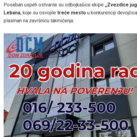
Poseban uspeh ostvarile su odbojkašice ekipe
„Zvezdice jug
Lebana
, koje su osvojile
treće mesto
u konkurenciji devojčica 
plasman na završnicu takmičenja.