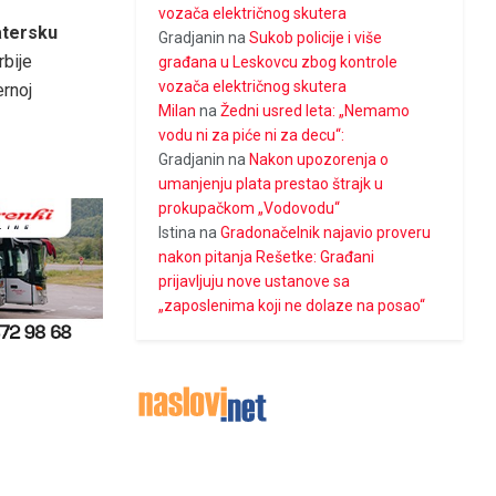
vozača električnog skutera
atersku
Gradjanin
na
Sukob policije i više
rbije
građana u Leskovcu zbog kontrole
vozača električnog skutera
ernoj
Milan
na
Žedni usred leta: „Nemamo
vodu ni za piće ni za decu“:
Gradjanin
na
Nakon upozorenja o
umanjenju plata prestao štrajk u
prokupačkom „Vodovodu“
Istina
na
Gradonačelnik najavio proveru
nakon pitanja Rešetke: Građani
prijavljuju nove ustanove sa
„zaposlenima koji ne dolaze na posao“