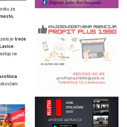
pesku za
 mesto
,
zela je
treće
Lavice
astup na
asotinca
eskovčani