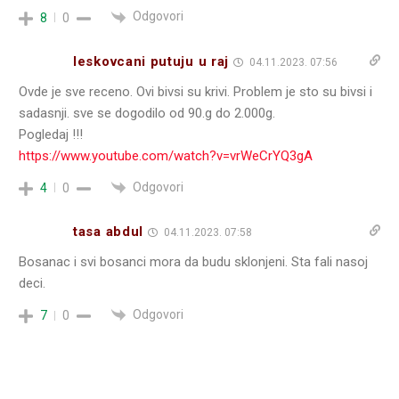
Odgovori
8
0
leskovcani putuju u raj
04.11.2023. 07:56
Ovde je sve receno. Ovi bivsi su krivi. Problem je sto su bivsi i
sadasnji. sve se dogodilo od 90.g do 2.000g.
Pogledaj !!!
https://www.youtube.com/watch?v=vrWeCrYQ3gA
Odgovori
4
0
tasa abdul
04.11.2023. 07:58
Bosanac i svi bosanci mora da budu sklonjeni. Sta fali nasoj
deci.
Odgovori
7
0