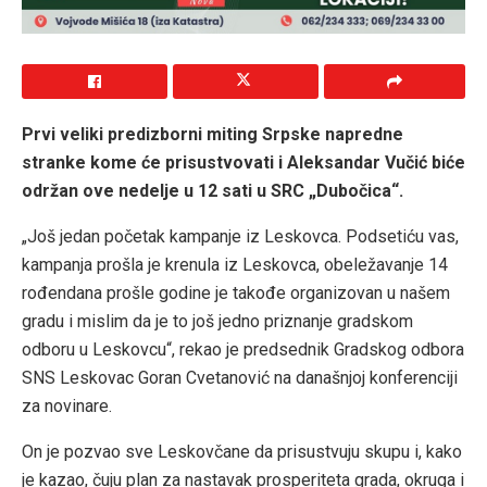
Prvi veliki predizborni miting Srpske napredne
stranke kome će prisustvovati i Aleksandar Vučić biće
održan ove nedelje u 12 sati u SRC „Dubočica“.
„Još jedan početak kampanje iz Leskovca. Podsetiću vas,
kampanja prošla je krenula iz Leskovca, obeležavanje 14
rođendana prošle godine je takođe organizovan u našem
gradu i mislim da je to još jedno priznanje gradskom
odboru u Leskovcu“, rekao je predsednik Gradskog odbora
SNS Leskovac Goran Cvetanović na današnjoj konferenciji
za novinare.
On je pozvao sve Leskovčane da prisustvuju skupu i, kako
je kazao, čuju plan za nastavak prosperiteta grada, okruga i