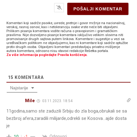
Komentari koji sadrže psovke, uvrede, pretnje i govor mržnje na nacionalnoj,
verskoj, rasnoj osnovi, kao i netoleranciju svake vrste neće biti objavljeni.
Prilikom pisanja komentara vodite računa o pravopisnim i gramatičkim
pravilima. Nije dozvoljeno pisanje komentara isključivo velikim slovima niti
promovisanje drugih sajtova putem linkova. Komentare i sugestije u vezi sa
uređivačkom politikom ne objavljujemo, kao ni komentare koji sadrže optužbe
protiv drugih osoba. Objavljeni komentari predstavljaju privatno mišljenje
autora komentara, odnosno nisu stavovi redakcije Rešetka portala.
Za više informacija pogledajte Pravila korišćenja.
15
KOMENTARA
Najstarije
Mile
03.11.2023. 18:54
11godina,samo ste zaduzili Srbiju do zla boga,obrukali se sa
bezbroj afera,zaradili milijarde,odrekli se Kosova…ajde dosta
je
Odgovori
10
-1