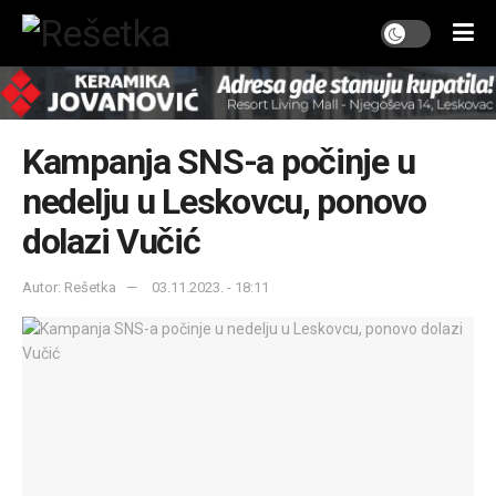
Kampanja SNS-a počinje u
nedelju u Leskovcu, ponovo
dolazi Vučić
Autor: Rešetka
03.11.2023. - 18:11