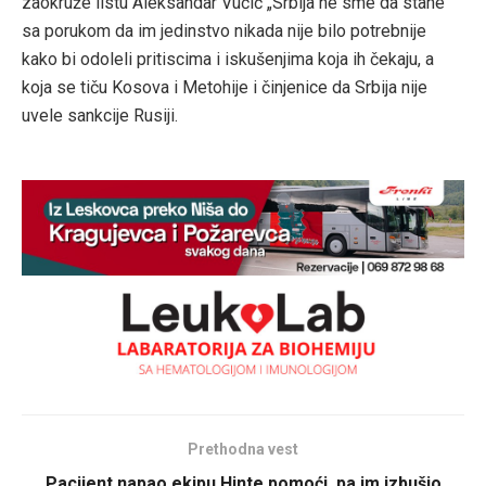
zaokruže listu Aleksandar Vučić „Srbija ne sme da stane“
sa porukom da im jedinstvo nikada nije bilo potrebnije
kako bi odoleli pritiscima i iskušenjima koja ih čekaju, a
koja se tiču Kosova i Metohije i činjenice da Srbija nije
uvele sankcije Rusiji.
Prethodna vest
Pacijent napao ekipu Hinte pomoći, pa im izbušio