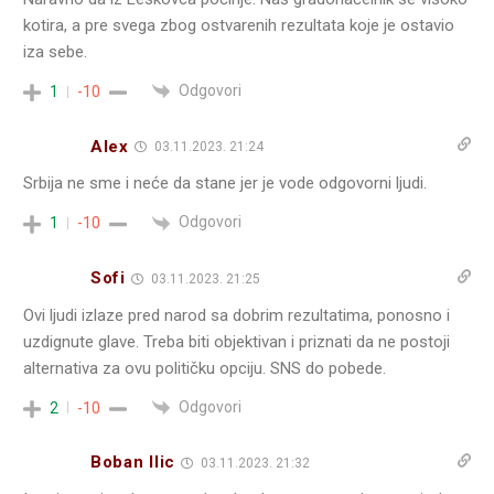
kotira, a pre svega zbog ostvarenih rezultata koje je ostavio
iza sebe.
Odgovori
1
-10
Alex
03.11.2023. 21:24
Srbija ne sme i neće da stane jer je vode odgovorni ljudi.
Odgovori
1
-10
Sofi
03.11.2023. 21:25
Ovi ljudi izlaze pred narod sa dobrim rezultatima, ponosno i
uzdignute glave. Treba biti objektivan i priznati da ne postoji
alternativa za ovu političku opciju. SNS do pobede.
Odgovori
2
-10
Boban Ilic
03.11.2023. 21:32