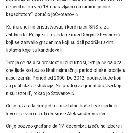
decembra mi već 18. nastavljamo da radimo punim
kapacitetom“, poručio jeCvetanović.
Konferenciji je prisustvovao i kordinator SNS-a za
Jablanički, Pčinjski i Toplički okruga Dragan Stevnaović
koji se zahvalio građanima koji su dali podršku svim
listama koje su kandidovali.
“Srbija će da bira prošlost ili budućnost, Srbija će da bira
one ljude koji su oslikali najmračniji period bliske istorije u
našoj zemlji. Period od 2000. Do 2012. godine, ljude koji
su politička destrukcija. Ne postoji segment društva koji
nisu razorili“, rekao je Stevanović.
On je rekao da tim ljudima nije bitno hoće li se ujediniti
levo ili desno u želji da sruše Aleksandra Vučića.
On je pozvao građane da 17. decembra izađu na izbore i