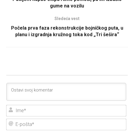
gume na vozilu
Sledeća vest
Počela prva faza rekonstrukcije bojničkog puta, u
planu i izgradnja kružnog toka kod „Tri šešira“
Ime
E-
poš