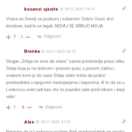
bosansi sjasite
03.11.2023. 19:14
Vraca se Seselj sa puskom i subarom. Dobro Vucic drzi
kisobran, kad bi se lagali. NEDAJ SE SRBIJO MOJA.
Odgovori
7
0
Branka
03.11.2023. 20:15
Slogan „Srbija ne sme da stane“ zaista predstavlja pravu sliku
Srbije koja je na dobrom i pravom putu, u punom zaletu i
svakom kom je do nase Srbije stalo treba da podrzi
predsednika u njegovim nastojanjima i naporima. A to da se u
Leskovcu uvek radi kao sto to pojedini rade pred izbore i slepi
vide!
Odgovori
1
-8
Alex
03.11.2023. 21:23
Naravno da iz Leskovca počinje. Naš gradonačelnik se visoko