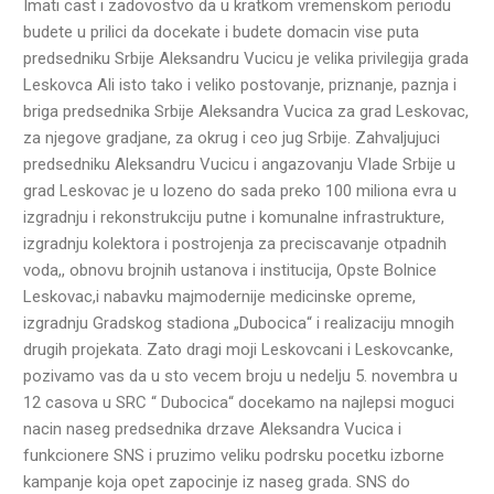
Imati cast i zadovostvo da u kratkom vremenskom periodu
budete u prilici da docekate i budete domacin vise puta
predsedniku Srbije Aleksandru Vucicu je velika privilegija grada
Leskovca Ali isto tako i veliko postovanje, priznanje, paznja i
briga predsednika Srbije Aleksandra Vucica za grad Leskovac,
za njegove gradjane, za okrug i ceo jug Srbije. Zahvaljujuci
predsedniku Aleksandru Vucicu i angazovanju Vlade Srbije u
grad Leskovac je u lozeno do sada preko 100 miliona evra u
izgradnju i rekonstrukciju putne i komunalne infrastrukture,
izgradnju kolektora i postrojenja za preciscavanje otpadnih
voda,, obnovu brojnih ustanova i institucija, Opste Bolnice
Leskovac,i nabavku majmodernije medicinske opreme,
izgradnju Gradskog stadiona „Dubocica“ i realizaciju mnogih
drugih projekata. Zato dragi moji Leskovcani i Leskovcanke,
pozivamo vas da u sto vecem broju u nedelju 5. novembra u
12 casova u SRC “ Dubocica“ docekamo na najlepsi moguci
nacin naseg predsednika drzave Aleksandra Vucica i
funkcionere SNS i pruzimo veliku podrsku pocetku izborne
kampanje koja opet zapocinje iz naseg grada. SNS do