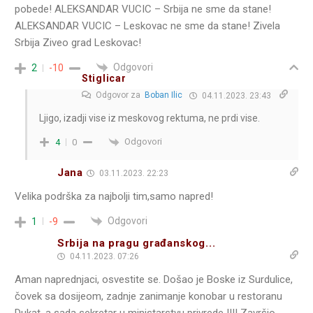
pobede! ALEKSANDAR VUCIC – Srbija ne sme da stane!
ALEKSANDAR VUCIC – Leskovac ne sme da stane! Zivela
Srbija Ziveo grad Leskovac!
Odgovori
2
-10
Stiglicar
Odgovor za
Boban Ilic
04.11.2023. 23:43
Ljigo, izadji vise iz meskovog rektuma, ne prdi vise.
Odgovori
4
0
Jana
03.11.2023. 22:23
Velika podrška za najbolji tim,samo napred!
Odgovori
1
-9
Srbija na pragu građanskog...
04.11.2023. 07:26
Aman naprednjaci, osvestite se. Došao je Boske iz Surdulice,
čovek sa dosijeom, zadnje zanimanje konobar u restoranu