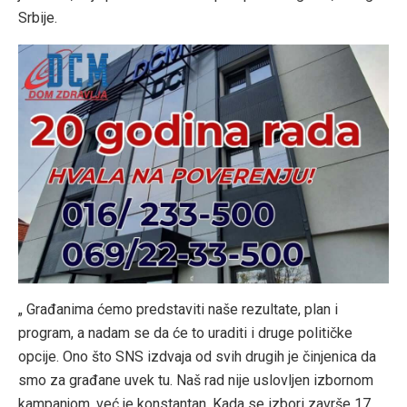
Srbije.
„ Građanima ćemo predstaviti naše rezultate, plan i
program, a nadam se da će to uraditi i druge političke
opcije. Ono što SNS izdvaja od svih drugih je činjenica da
smo za građane uvek tu. Naš rad nije uslovljen izbornom
kampanjom, već je konstantan. Kada se izbori završe 17.