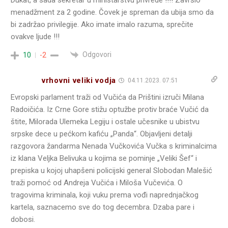
Dukat, a sada sekretar u ministarstvu privrede !!!! Završio
menadžment za 2 godine. Čovek je spreman da ubija smo da
bi zadržao privilegije. Ako imate imalo razuma, sprečite
ovakve ljude !!!
Odgovori
10
-2
vrhovni veliki vodja
04.11.2023. 07:51
Evropski parlament traži od Vučića da Prištini izruči Milana
Radoičića. Iz Crne Gore stižu optužbe protiv braće Vučić da
štite, Milorada Ulemeka Legiju i ostale učesnike u ubistvu
srpske dece u pećkom kafiću „Panda“. Objavljeni detalji
razgovora žandarma Nenada Vučkovića Vučka s kriminalcima
iz klana Veljka Belivuka u kojima se pominje „Veliki Šef“ i
prepiska u kojoj uhapšeni policijski general Slobodan Malešić
traži pomoć od Andreja Vučića i Miloša Vučevića. O
tragovima kriminala, koji vuku prema vođi naprednjačkog
kartela, saznacemo sve do tog decembra. Dzaba pare i
dobosi.