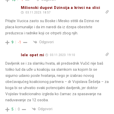
Milionski dugovi Dzinsija a krivci na slici
03.11.2023. 18:57
Pitajte Vucica zasto su Boske i Mesko stitili da Dzinsi ne
placa komunalije i da im naredi da iz dzepa obestete
preduzeca i radnike koji ce otrpeti zbog njih.
Odgovori
9
-1
lele opet mi
03.11.2023. 19:10
Davljenik se i za slamku hvata, ali predsednik Vučić nije baš
toliko lud da uđe u koaliciju sa slamkom sa kojom bi se
sigurno udavio posle hvatanja, nego je izabrao novog
obećavajućeg koalicionog partnera – dr Vojislava Šešelja – za
koga bi se uhvatio svaki potencijalni davljenik, jer doktor
Vojislav tradicionalno izgleda ko čamac za spasavanje na
naduvavanje za 12 osoba.
Odgovori
5
0