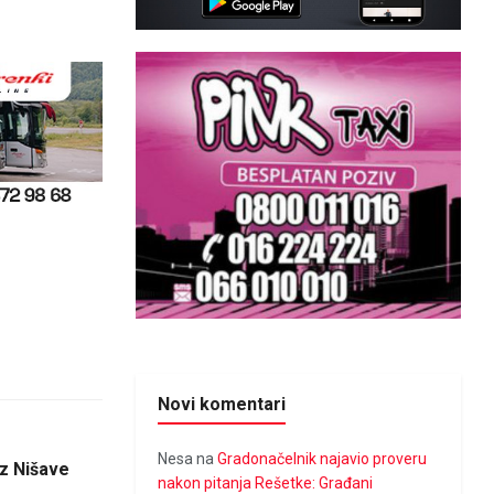
Novi komentari
Nesa
na
Gradonačelnik najavio proveru
iz Nišave
nakon pitanja Rešetke: Građani