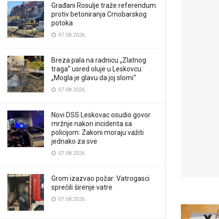
Građani Rosulje traže referendum
protiv betoniranja Crnobarskog
potoka
07.08.2026.
Breza pala na radnicu „Zlatnog
traga“ usred oluje u Leskovcu:
„Mogla je glavu da joj slomi“
07.08.2026.
Novi DSS Leskovac osudio govor
mržnje nakon incidenta sa
policijom: Zakoni moraju važiti
jednako za sve
07.08.2026.
Grom izazvao požar: Vatrogasci
sprečili širenje vatre
07.08.2026.