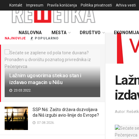
Kontakt
Impresum
Pravila korišćenja
Politika privatnosti
Arhiva vesti
NASLOVNA
MESTA
DRUŠTVO
EKONOMIJA
NAJNOVIJE
POPULARNO
Lažnim ugovorima stekao stan i
Lažn
izdavao magacin u Nišu
izda
23.03.2022.
SSP Niš: Zašto država dozvoljava
Autor: Rešet
da Niš izgubi avio-linije do Evrope?
07.08.2026.