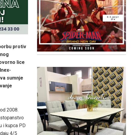
borbu protiv
bnog
govorno lice
Inex-
ova sumnje
ovanje
 od 2008.
ostopanstvo
u i kupca PD
odaju 4/5