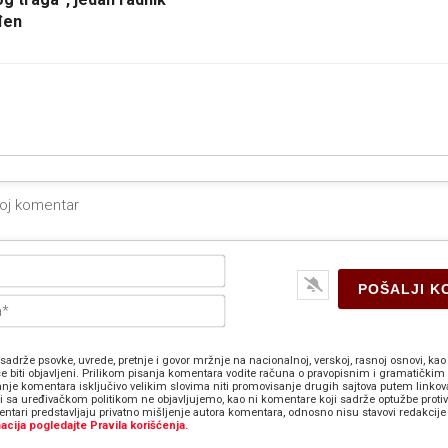
đen
Ime*
E-
pošta*
sadrže psovke, uvrede, pretnje i govor mržnje na nacionalnoj, verskoj, rasnoj osnovi, kao 
e biti objavljeni. Prilikom pisanja komentara vodite računa o pravopisnim i gramatičkim 
anje komentara isključivo velikim slovima niti promovisanje drugih sajtova putem linkov
zi sa uređivačkom politikom ne objavljujemo, kao ni komentare koji sadrže optužbe proti
ntari predstavljaju privatno mišljenje autora komentara, odnosno nisu stavovi redakcije 
acija pogledajte Pravila korišćenja.