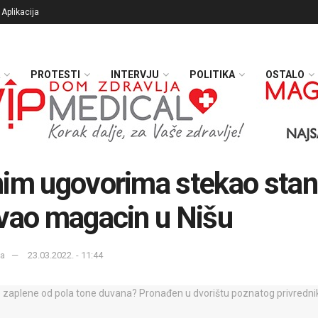
Aplikacija
PROTESTI
INTERVJU
POLITIKA
OSTALO
im ugovorima stekao stan 
vao magacin u Nišu
ka
23.03.2022. - 11:44