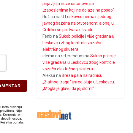
prijavljuju nove ustanove sa
„zaposlenima koji ne dolaze na posao“
Ružica
na
U Leskovcu nema nijednog
javnog bazena na otvorenom, a onaj u
Grdelici se pretvara u livadu
Fenix
na
Sukob policije i više građana u
Leskovcu zbog kontrole vozača
električnog skutera
idemo na referendum
na
Sukob policije i
više građana u Leskovcu zbog kontrole
vozača električnog skutera
Aleksa
na
Breza pala na radnicu
„Zlatnog traga“ usred oluje u Leskovcu:
„Mogla je glavu da joj slomi“
i netoleranciju
pravilima. Nije
a. Komentare i
v drugih osoba.
Rešetka portala.