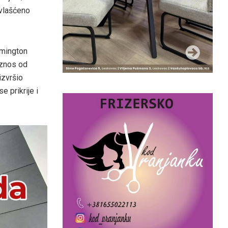
ovlašćeno
lmington
iznos od
izvršio
 prikrije i