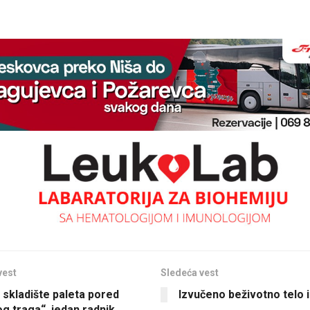
vest
Sledeća vest
 skladište paleta pored
Izvučeno beživotno telo 
og traga“, jedan radnik