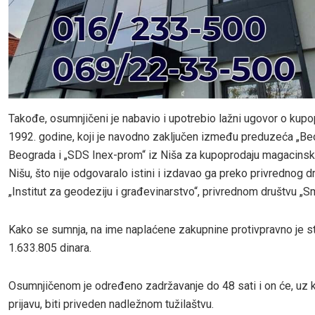
Takođe, osumnjičeni je nabavio i upotrebio lažni ugovor o kupop
1992. godine, koji je navodno zaključen između preduzeća „Be
Beograda i „SDS Inex-prom“ iz Niša za kupoprodaju magacinsk
Nišu, što nije odgovaralo istini i izdavao ga preko privrednog d
„Institut za geodeziju i građevinarstvo“, privrednom društvu „Sm
Kako se sumnja, na ime naplaćene zakupnine protivpravno je s
1.633.805 dinara.
Osumnjičenom je određeno zadržavanje do 48 sati i on će, uz k
prijavu, biti priveden nadležnom tužilaštvu.