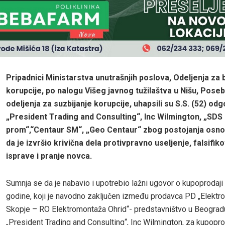
Pripadnici Ministarstva unutrašnjih poslova, Odeljenja za 
korupcije, po nalogu Višeg javnog tužilaštva u Nišu, Pose
odeljenja za suzbijanje korupcije, uhapsili su S.S. (52) od
„President Trading and Consulting“, Inc Wilmington, „SDS 
prom“,“Centaur SM“, „Geo Centaur“ zbog postojanja osn
da je izvršio krivična dela protivpravno useljenje, falsifik
isprave i pranje novca.
Sumnja se da je nabavio i upotrebio lažni ugovor o kupoprodaji
godine, koji je navodno zaključen između prodavca PD „Elektr
Skopje – RO Elektromontaža Ohrid“- predstavništvo u Beograd
„President Trading and Consulting“, Inc Wilmington, za kupopr