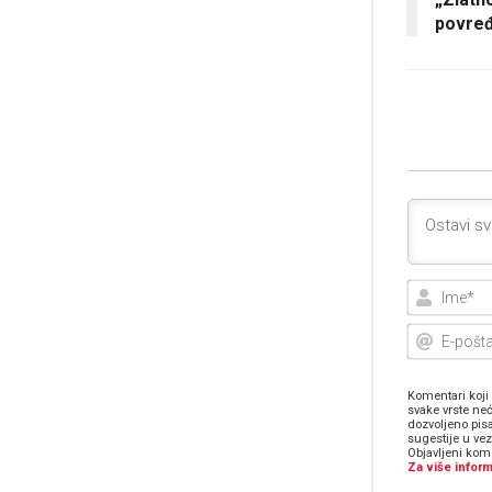
povre
Komentari koji 
svake vrste neć
dozvoljeno pis
sugestije u ve
Objavljeni kome
Za više inform