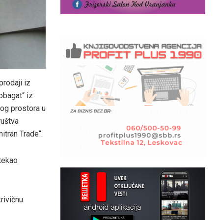
rodaji iz
obagat“ iz
og prostora u
ruštva
itran Trade“.
tekao
rivičnu