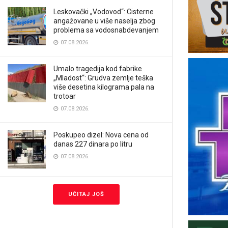
Leskovački „Vodovod“: Cisterne
angažovane u više naselja zbog
problema sa vodosnabdevanjem
07.08.2026.
Umalo tragedija kod fabrike
„Mladost“: Grudva zemlje teška
više desetina kilograma pala na
trotoar
07.08.2026.
Poskupeo dizel: Nova cena od
danas 227 dinara po litru
07.08.2026.
UČITAJ JOŠ