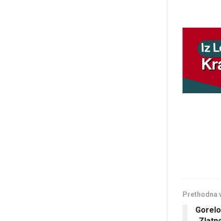
Prethodna 
Gorelo
„Zlatn