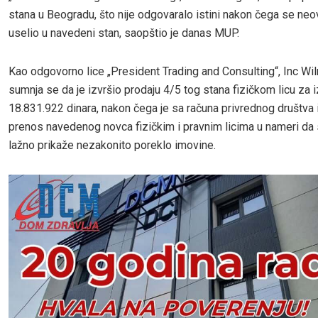
stana u Beogradu, što nije odgovaralo istini nakon čega se ne
uselio u navedeni stan, saopštio je danas MUP.
Kao odgovorno lice „President Trading and Consulting“, Inc Wi
sumnja se da je izvršio prodaju 4/5 tog stana fizičkom licu za 
18.831.922 dinara, nakon čega je sa računa privrednog društva 
prenos navedenog novca fizičkim i pravnim licima u nameri da se
lažno prikaže nezakonito poreklo imovine.