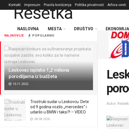
Kontakt
Impresum
Pravila korišćenja
Politika privatnosti
Arhiva vesti
NASLOVNA
MESTA
DRUŠTVO
EKONOMIJA
NAJNOVIJE
POPULARNO
Leskovac isplatio 1,2 miliona
Lesk
porodiljama iz budžeta
poro
10.11.2022.
Trostruki sudar u Leskovcu: Dete
Autor: Rešet
od 9 godina vozilo „mercedes“ i
udarilo u BMW i taksi?! – VIDEO
08.08.2026.