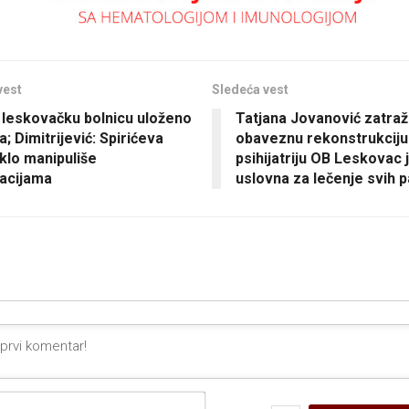
vest
Sledeća vest
 leskovačku bolnicu uloženo
Tatjana Jovanović zatraž
a; Dimitrijević: Spirićeva
obaveznu rekonstrukciju
lo manipuliše
psihijatriju OB Leskovac j
acijama
uslovna za lečenje svih p
Ime*