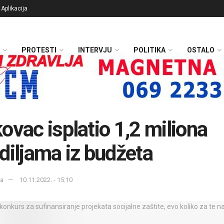
Aplikacija
PROTESTI
INTERVJU
POLITIKA
OSTALO
ovac isplatio 1,2 miliona
diljama iz budžeta
ka
10.11.2022. - 15:10