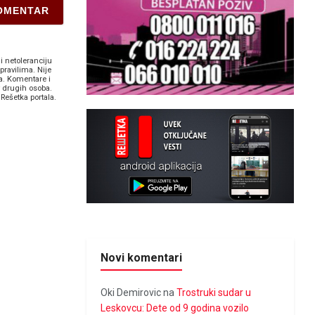
i netoleranciju
pravilima. Nije
a. Komentare i
v drugih osoba.
Rešetka portala.
Novi komentari
Oki Demirovic
na
Trostruki sudar u
Leskovcu: Dete od 9 godina vozilo