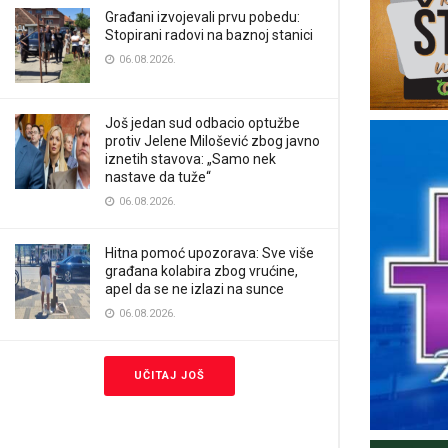
Građani izvojevali prvu pobedu:
Stopirani radovi na baznoj stanici
06.08.2026.
Još jedan sud odbacio optužbe
protiv Jelene Milošević zbog javno
iznetih stavova: „Samo nek
nastave da tuže“
06.08.2026.
Hitna pomoć upozorava: Sve više
građana kolabira zbog vrućine,
apel da se ne izlazi na sunce
06.08.2026.
UČITAJ JOŠ