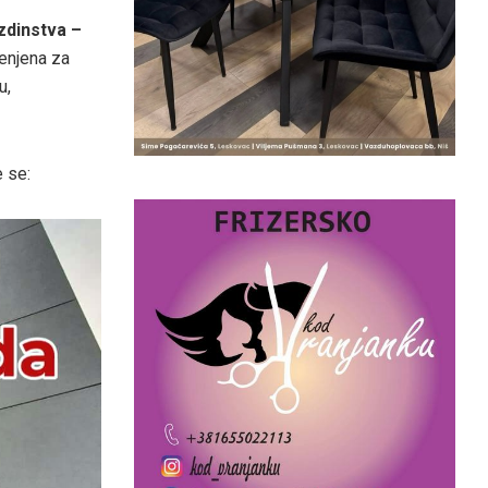
zdinstva –
enjena za
u,
 se: