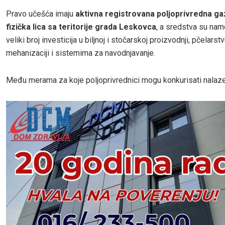
Pravo učešća imaju
aktivna registrovana poljoprivredna ga
fizička lica sa teritorije grada Leskovca
, a sredstva su nam
veliki broj investicija u biljnoj i stočarskoj proizvodnji, pčelarstv
mehanizaciji i sistemima za navodnjavanje.
Među merama za koje poljoprivrednici mogu konkurisati nalaze