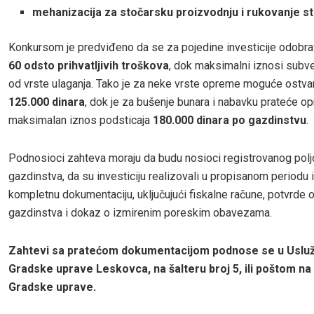
mehanizacija za stočarsku proizvodnju i rukovanje s
Konkursom je predviđeno da se za pojedine investicije odobr
60 odsto prihvatljivih troškova
, dok maksimalni iznosi subve
od vrste ulaganja. Tako je za neke vrste opreme moguće ostvar
125.000 dinara
, dok je za bušenje bunara i nabavku prateće o
maksimalan iznos podsticaja
180.000 dinara po gazdinstvu
.
Podnosioci zahteva moraju da budu nosioci registrovanog pol
gazdinstva, da su investiciju realizovali u propisanom periodu 
kompletnu dokumentaciju, uključujući fiskalne račune, potvrde o 
gazdinstva i dokaz o izmirenim poreskim obavezama.
Zahtevi sa pratećom dokumentacijom podnose se u Uslu
Gradske uprave Leskovca, na šalteru broj 5, ili poštom na
Gradske uprave.