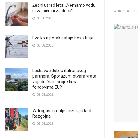
Žedni usred leta: „Nemamo vodu
ni za piće ni za decu“:
Autor: Rešet
06.08.2026.
Evo ko u petak ostaje bez struje
06.08.2026.
Leskovac dobija italijanskog
partnera: Sporazum otvara vrata
zajedničkim projektima i
fondovima EU?
06.08.2026.
Vatrogasci i dalje dežuraju kod
Razgojne
06.08.2026.