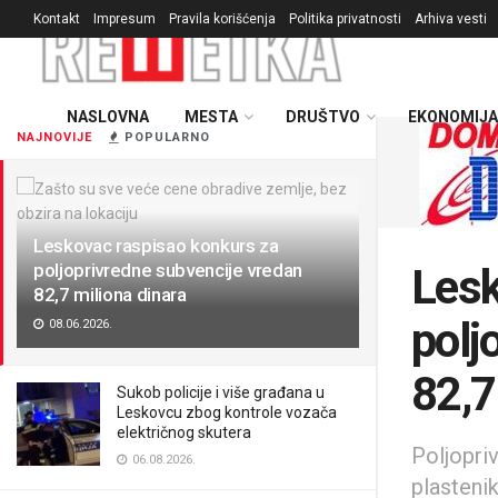
Kontakt
Impresum
Pravila korišćenja
Politika privatnosti
Arhiva vesti
NASLOVNA
MESTA
DRUŠTVO
EKONOMIJA
NAJNOVIJE
POPULARNO
Leskovac raspisao konkurs za
poljoprivredne subvencije vredan
Lesk
82,7 miliona dinara
polj
08.06.2026.
82,7
Sukob policije i više građana u
Leskovcu zbog kontrole vozača
električnog skutera
Poljopri
06.08.2026.
plasteni