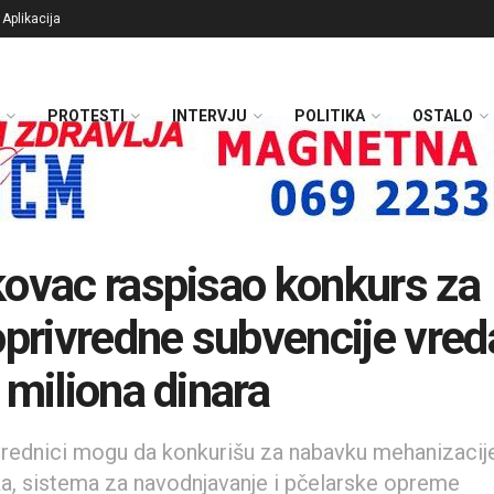
Aplikacija
PROTESTI
INTERVJU
POLITIKA
OSTALO
ovac raspisao konkurs za
oprivredne subvencije vre
 miliona dinara
vrednici mogu da konkurišu za nabavku mehanizacij
ka, sistema za navodnjavanje i pčelarske opreme