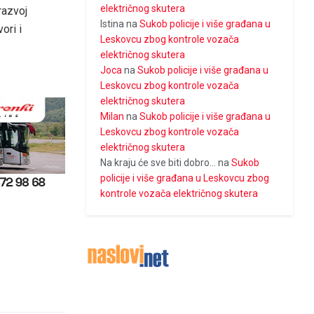
električnog skutera
razvoj
Istina
na
Sukob policije i više građana u
ori i
Leskovcu zbog kontrole vozača
električnog skutera
Joca
na
Sukob policije i više građana u
Leskovcu zbog kontrole vozača
električnog skutera
Milan
na
Sukob policije i više građana u
Leskovcu zbog kontrole vozača
električnog skutera
Na kraju će sve biti dobro...
na
Sukob
policije i više građana u Leskovcu zbog
kontrole vozača električnog skutera