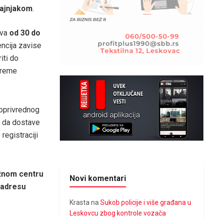
tajnjakom
.
ava
od 30 do
ncija zavise
iti do
preme
joprivrednog
i da dostave
registraciji
žnom centru
Novi komentari
 adresu
Krasta
na
Sukob policije i više građana u
Leskovcu zbog kontrole vozača