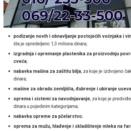
podizanje novih i obnavljanje postojećih voćnjaka i v
šta je opredeljeno 1,3 miliona dinara;
izgradnja i opremanje plastenika za proizvodnju povrć
cveća
;
nabavka mašina za zaštitu bilja
, za koje je izdvojeno ča
dinara;
mašine za obradu zemljišta, đubrenje i ubiranje usev
oprema i sistemi za navodnjavanje
, za koje je predviđ
dinara u pojedinim kategorijama;
nabavka opreme za pčelarstvo
;
oprema za mužu, hlađenje i skladištenje mleka na f