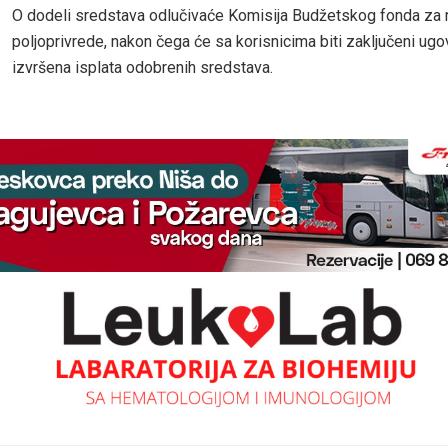
O dodeli sredstava odlučivaće Komisija Budžetskog fonda za 
poljoprivrede, nakon čega će sa korisnicima biti zaključeni ugov
izvršena isplata odobrenih sredstava.