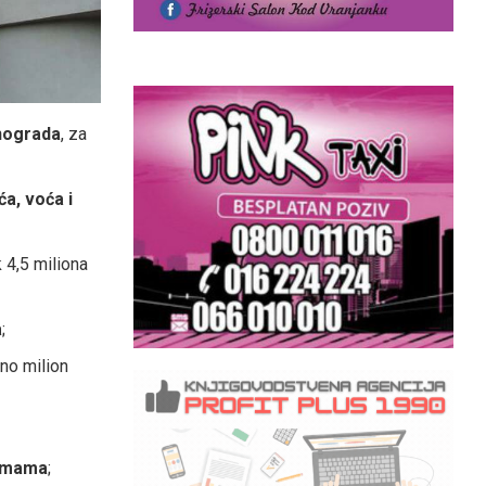
inograda
, za
a, voća i
k 4,5 miliona
a
;
eno milion
armama
;