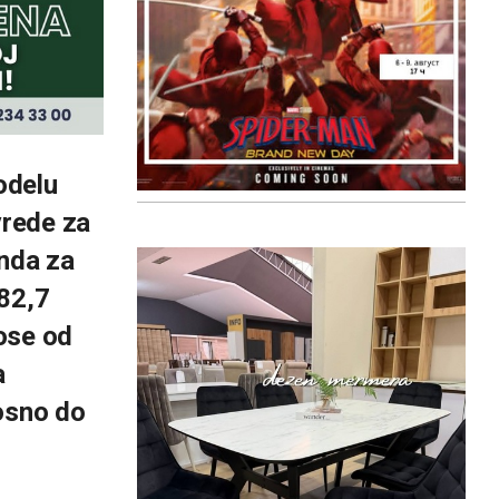
odelu
vrede za
onda za
 82,7
ose od
a
nosno do