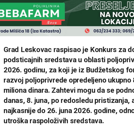
Grad Leskovac raspisao je Konkurs za d
podsticajnih sredstava u oblasti poljopri
2026. godinu, za koji je iz Budžetskog f
razvoj poljoprivrede opredeljeno ukupno
miliona dinara. Zahtevi mogu da se podn
danas, 8. juna, po redosledu pristizanja, 
najkasnije do 26. juna 2026. godine, od
utroška raspoloživih sredstava.