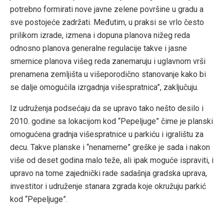
potrebno formirati nove javne zelene površine u gradu a
sve postojeće zadržati. Međutim, u praksi se vrlo često
prilikom izrade, izmena i dopuna planova nižeg reda
odnosno planova generalne regulacije takve i jasne
smernice planova višeg reda zanemaruju i uglavnom vrši
prenamena zemljišta u višeporodično stanovanje kako bi
se dalje omogućila izrgadnja višespratnica”, zaključuju.
Iz udruženja podsećaju da se upravo tako nešto desilo i
2010. godine sa lokacijom kod “Pepeljuge” čime je planski
omogućena gradnja višespratnice u parkiću i igralištu za
decu. Takve planske i “nenamerne” greške je sada i nakon
više od deset godina malo teže, ali ipak moguće ispraviti, i
upravo na tome zajednički rade sadašnja gradska uprava,
investitor i udruženje stanara zgrada koje okružuju parkić
kod “Pepeljuge”.