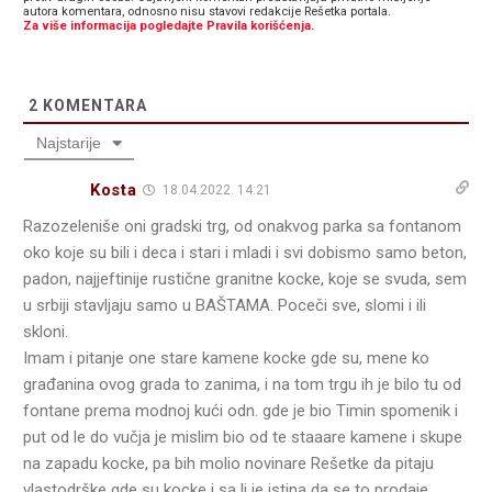
autora komentara, odnosno nisu stavovi redakcije Rešetka portala.
Za više informacija pogledajte Pravila korišćenja.
2
KOMENTARA
Najstarije
Kosta
18.04.2022. 14:21
Razozeleniše oni gradski trg, od onakvog parka sa fontanom
oko koje su bili i deca i stari i mladi i svi dobismo samo beton,
padon, najjeftinije rustične granitne kocke, koje se svuda, sem
u srbiji stavljaju samo u BAŠTAMA. Poceči sve, slomi i ili
skloni.
Imam i pitanje one stare kamene kocke gde su, mene ko
građanina ovog grada to zanima, i na tom trgu ih je bilo tu od
fontane prema modnoj kući odn. gde je bio Timin spomenik i
put od le do vučja je mislim bio od te staaare kamene i skupe
na zapadu kocke, pa bih molio novinare Rešetke da pitaju
vlastodrške gde su kocke i sa li je istina da se to prodaje