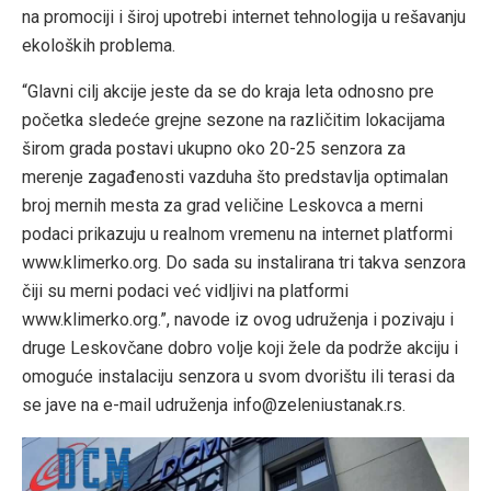
na promociji i široj upotrebi internet tehnologija u rešavanju
ekoloških problema.
“Glavni cilj akcije jeste da se do kraja leta odnosno pre
početka sledeće grejne sezone na različitim lokacijama
širom grada postavi ukupno oko 20-25 senzora za
merenje zagađenosti vazduha što predstavlja optimalan
broj mernih mesta za grad veličine Leskovca a merni
podaci prikazuju u realnom vremenu na internet platformi
www.klimerko.org. Do sada su instalirana tri takva senzora
čiji su merni podaci već vidljivi na platformi
www.klimerko.org.”, navode iz ovog udruženja i pozivaju i
druge Leskovčane dobro volje koji žele da podrže akciju i
omoguće instalaciju senzora u svom dvorištu ili terasi da
se jave na e-mail udruženja info@zeleniustanak.rs.