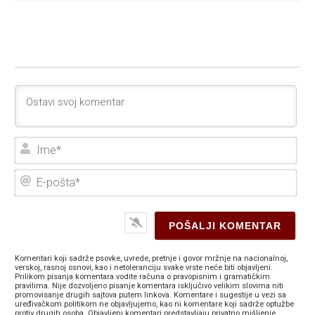
Ime
E-
poš
Komentari koji sadrže psovke, uvrede, pretnje i govor mržnje na nacionalnoj,
verskoj, rasnoj osnovi, kao i netoleranciju svake vrste neće biti objavljeni.
Prilikom pisanja komentara vodite računa o pravopisnim i gramatičkim
pravilima. Nije dozvoljeno pisanje komentara isključivo velikim slovima niti
promovisanje drugih sajtova putem linkova. Komentare i sugestije u vezi sa
uređivačkom politikom ne objavljujemo, kao ni komentare koji sadrže optužbe
protiv drugih osoba. Objavljeni komentari predstavljaju privatno mišljenje