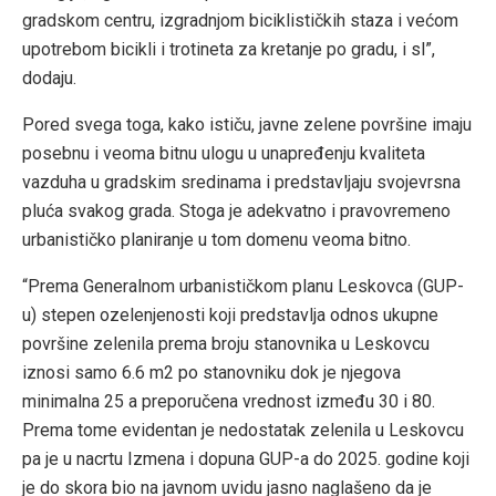
gradskom centru, izgradnjom biciklističkih staza i većom
upotrebom bicikli i trotineta za kretanje po gradu, i sl”,
dodaju.
Pored svega toga, kako ističu, javne zelene površine imaju
posebnu i veoma bitnu ulogu u unapređenju kvaliteta
vazduha u gradskim sredinama i predstavljaju svojevrsna
pluća svakog grada. Stoga je adekvatno i pravovremeno
urbanističko planiranje u tom domenu veoma bitno.
“Prema Generalnom urbanističkom planu Leskovca (GUP-
u) stepen ozelenjenosti koji predstavlja odnos ukupne
površine zelenila prema broju stanovnika u Leskovcu
iznosi samo 6.6 m2 po stanovniku dok je njegova
minimalna 25 a preporučena vrednost između 30 i 80.
Prema tome evidentan je nedostatak zelenila u Leskovcu
pa je u nacrtu Izmena i dopuna GUP-a do 2025. godine koji
je do skora bio na javnom uvidu jasno naglašeno da je