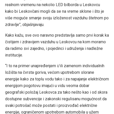
realnom vremenu na nekolio LED bilborda u Leskovcu
kako bi Leskovčani mogli da se na vreme sklone i što je
više moguće smanje svoju izloženost vazduhu štetnom po
zdravlje”, objašnjavaju.
Kako kažu, sve ovo naravno predstavlja samo prvi korak ka
čistijem i zdravijem vazduhu u Leskovcu na kom moramo
da radimo svi zajedno, i pojedinci i udruženja i nadležne
institucije.
“I to na primer unapređenjem i/ili zamenom individualnih
ložišta na čvrsta goriva, većom upotrebom slorane
energije kako za toplu vodu tako i za napajanje električnom
energijom pogotovu imajući u vidu veoma dobar
geografski položaj Leskovca za tako nešto kao i od skora
dostupne subvencije i zakonski regulisanu mogućnost da
svaki potrošač može postati i proizvođač električne
energije, ograničenom upotrebom automobila u užem