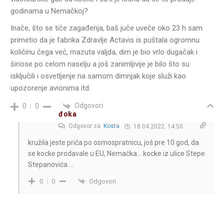
godinama u Nemačkoj?
Inače, što se tiče zagađenja, baš juče uveče oko 23 h sam
primetio da je fabrika Zdravlje Actavis is puštala ogromnu
količinu čega već, mazuta valjda, dim je bio vrlo dugačak i
širiose po celom naselju a još zanimljivije je bilo što su
isključili i osvetljenje na samom dimnjak koje služi kao
upozorenje avionima itd.
Odgovori
0
0
đoka
Odgovor za
Kosta
18.04.2022. 14:50
kružila jeste priča po osmospratnicu, još pre 10 god, da
se kocke prodavale u EU, Nemačka… kocke iz ulice Stepe
Stepanovića….
Odgovori
0
0