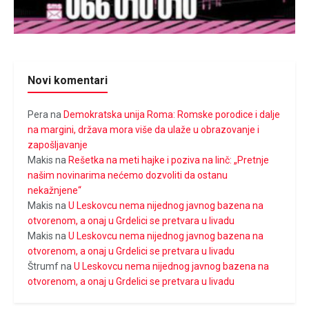
Novi komentari
Pera
na
Demokratska unija Roma: Romske porodice i dalje
na margini, država mora više da ulaže u obrazovanje i
zapošljavanje
Makis
na
Rešetka na meti hajke i poziva na linč: „Pretnje
našim novinarima nećemo dozvoliti da ostanu
nekažnjene“
Makis
na
U Leskovcu nema nijednog javnog bazena na
otvorenom, a onaj u Grdelici se pretvara u livadu
Makis
na
U Leskovcu nema nijednog javnog bazena na
otvorenom, a onaj u Grdelici se pretvara u livadu
Štrumf
na
U Leskovcu nema nijednog javnog bazena na
otvorenom, a onaj u Grdelici se pretvara u livadu