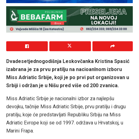
Dvadesetjednogodišnja Leskovčanka Kristina Spasić
izabrana je za prvu pratilju na nacioanlnom izboru
Miss Adriatic Srbije, koji je po prvi put organizovan u
Srbiji i održan je u Nišu pred više od 200 zvanica.
Miss Adriatic Srbije je nacionalni izbor za najlepšu
devojku, tačnije Miss Adriatic Srbije, prvu pratilju i drugu
pratilju, koje će predstavljati Republiku Srbiju na Miss
Adriatic Evrope koji se od 1997. održava u Hrvatskoj, u
Marini Frapa.