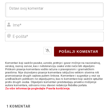
Ime
E-
poš
Komentari koji sadrže psovke, uvrede, pretnje i govor mržnje na nacionalnoj,
verskoj, rasnoj osnovi, kao i netoleranciju svake vrste neće biti objavljeni.
Prilikom pisanja komentara vodite računa o pravopisnim i gramatičkim
pravilima. Nije dozvoljeno pisanje komentara isključivo velikim slovima niti
promovisanje drugih sajtova putem linkova. Komentare i sugestije u vezi sa
uređivačkom politikom ne objavljujemo, kao ni komentare koji sadrže optužbe
protiv drugih osoba. Objavljeni komentari predstavljaju privatno mišljenje
autora komentara, odnosno nisu stavovi redakcije Rešetka portala.
Za više informacija pogledajte Pravila korišćenja.
1
KOMENTAR