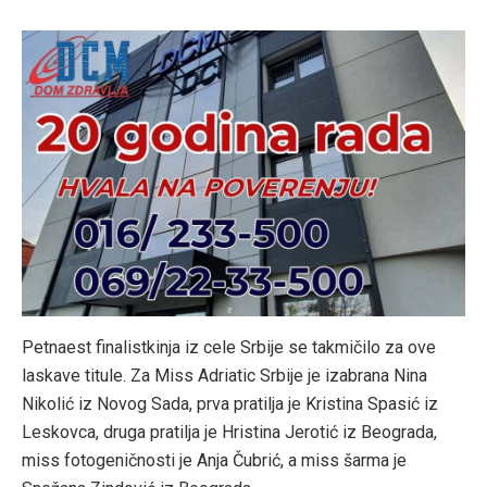
Petnaest finalistkinja iz cele Srbije se takmičilo za ove
laskave titule. Za Miss Adriatic Srbije je izabrana Nina
Nikolić iz Novog Sada, prva pratilja je Kristina Spasić iz
Leskovca, druga pratilja je Hristina Jerotić iz Beograda,
miss fotogeničnosti je Anja Čubrić, a miss šarma je