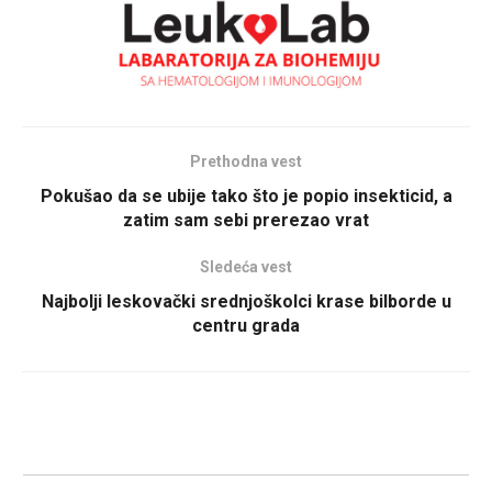
Prethodna vest
Pokušao da se ubije tako što je popio insekticid, a
zatim sam sebi prerezao vrat
Sledeća vest
Najbolji leskovački srednjoškolci krase bilborde u
centru grada