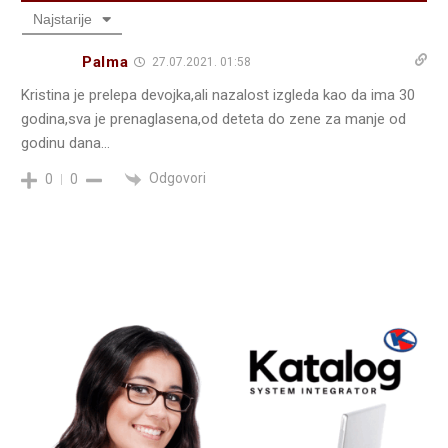
Najstarije
Palma
27.07.2021. 01:58
Kristina je prelepa devojka,ali nazalost izgleda kao da ima 30
godina,sva je prenaglasena,od deteta do zene za manje od
godinu dana…
Odgovori
0
0