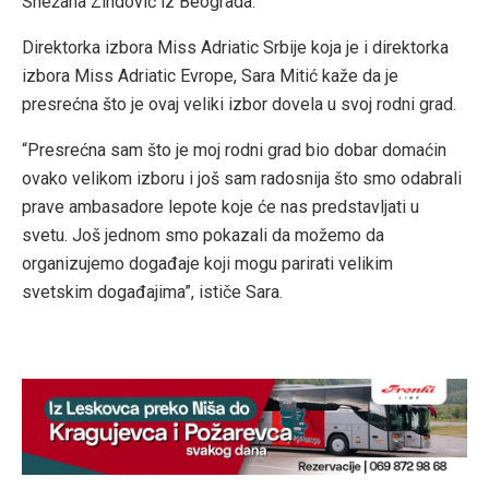
Snežana Zindović iz Beograda.
Direktorka izbora Miss Adriatic Srbije koja je i direktorka
izbora Miss Adriatic Evrope, Sara Mitić kaže da je
presrećna što je ovaj veliki izbor dovela u svoj rodni grad.
“Presrećna sam što je moj rodni grad bio dobar domaćin
ovako velikom izboru i još sam radosnija što smo odabrali
prave ambasadore lepote koje će nas predstavljati u
svetu. Još jednom smo pokazali da možemo da
organizujemo događaje koji mogu parirati velikim
svetskim događajima”, ističe Sara.