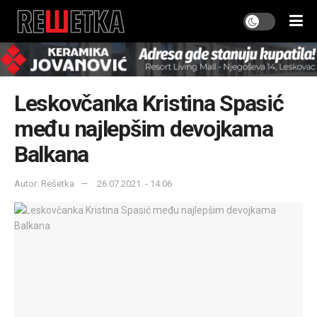
Leskovčanka Kristina Spasić
među najlepšim devojkama
Balkana
Autor: Rešetka
26.07.2021. - 14:06