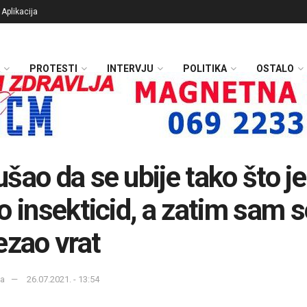
Aplikacija
PROTESTI
INTERVJU
POLITIKA
OSTALO
šao da se ubije tako što je
o insekticid, a zatim sam s
ezao vrat
ka
26.07.2021. - 13:54