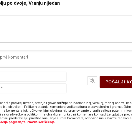
lju po dvoje, Vranju nijedan
Ime*
E-
pošta*
sadrže psovke, uvrede, pretnje i govor mržnje na nacionalnoj, verskoj, rasnoj osnovi, kao 
e biti objavljeni. Prilikom pisanja komentara vodite računa o pravopisnim i gramatičkim 
anje komentara isključivo velikim slovima niti promovisanje drugih sajtova putem linkov
zi sa uređivačkom politikom ne objavljujemo, kao ni komentare koji sadrže optužbe proti
ntari predstavljaju privatno mišljenje autora komentara, odnosno nisu stavovi redakcije 
acija pogledajte Pravila korišćenja.