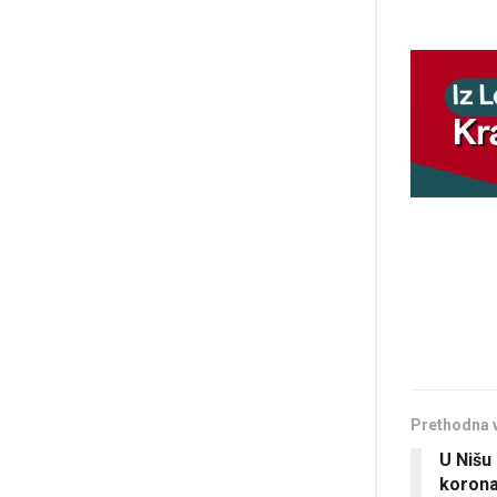
Prethodna 
U Nišu
korona