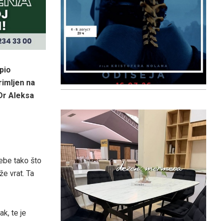
pio
rimljen na
Dr Aleksa
ebe tako što
e vrat. Ta
ak, te je