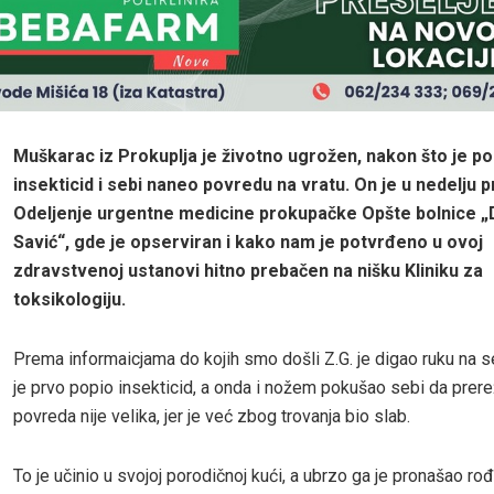
Muškarac iz Prokuplja je životno ugrožen, nakon što je po
insekticid i sebi naneo povredu na vratu. On je u nedelju p
Odeljenje urgentne medicine prokupačke Opšte bolnice „
Savić“, gde je opserviran i kako nam je potvrđeno u ovoj
zdravstvenoj ustanovi hitno prebačen na nišku Kliniku za
toksikologiju.
Prema informaicjama do kojih smo došli Z.G. je digao ruku na s
je prvo popio insekticid, a onda i nožem pokušao sebi da prerež
povreda nije velika, jer je već zbog trovanja bio slab.
To je učinio u svojoj porodičnoj kući, a ubrzo ga je pronašao rođ