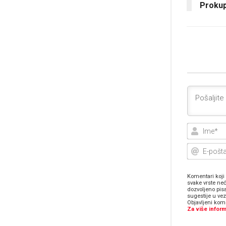
Prokup
Komentari koji 
svake vrste neć
dozvoljeno pis
sugestije u ve
Objavljeni kome
Za više inform