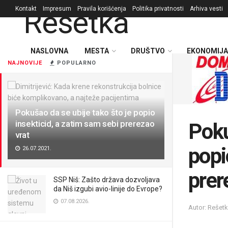
Kontakt
Impresum
Pravila korišćenja
Politika privatnosti
Arhiva vesti
NASLOVNA
MESTA
DRUŠTVO
EKONOMIJA
NAJNOVIJE
POPULARNO
Pokušao da se ubije tako što je popio
insekticid, a zatim sam sebi prerezao
Poku
vrat
popi
26.07.2021.
prer
SSP Niš: Zašto država dozvoljava
da Niš izgubi avio-linije do Evrope?
07.08.2026.
Autor: Rešet