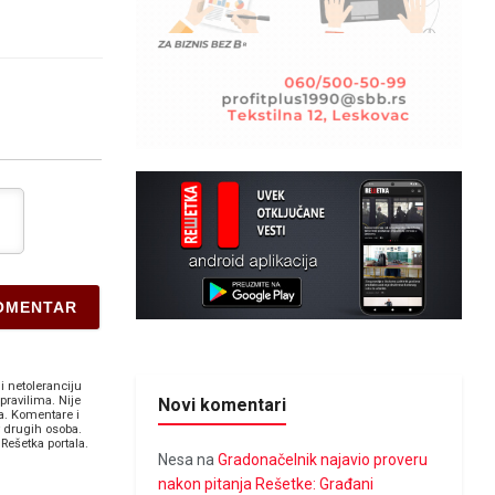
i netoleranciju
pravilima. Nije
Novi komentari
a. Komentare i
v drugih osoba.
Rešetka portala.
Nesa
na
Gradonačelnik najavio proveru
nakon pitanja Rešetke: Građani