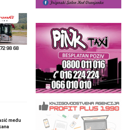
asić među
kana