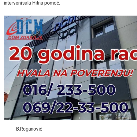
intervenisala Hitna pomoć.
B.Roganović