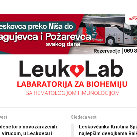
vest
Sledeća vest
 desetoro novozaraženih
Leskovčanka Kristina Sp
 virusom, u Leskovcu i
najlepšim devojkama Bal