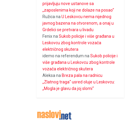
prijavljuju nove ustanove sa
„zaposlenima koji ne dolaze na posao“
Ružica
na
U Leskovcu nema nijednog
javnog bazena na otvorenom, a onaj u
Grdelici se pretvara u livadu
Fenix
na
Sukob policije i više građana u
Leskovcu zbog kontrole vozača
električnog skutera
idemo na referendum
na
Sukob policije i
više građana u Leskovcu zbog kontrole
vozača električnog skutera
Aleksa
na
Breza pala na radnicu
„Zlatnog traga“ usred oluje u Leskovcu:
„Mogla je glavu da joj slomi“