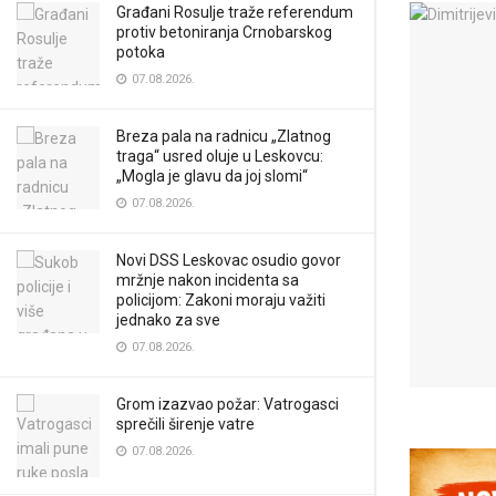
Građani Rosulje traže referendum
protiv betoniranja Crnobarskog
potoka
07.08.2026.
Breza pala na radnicu „Zlatnog
traga“ usred oluje u Leskovcu:
„Mogla je glavu da joj slomi“
07.08.2026.
Novi DSS Leskovac osudio govor
mržnje nakon incidenta sa
policijom: Zakoni moraju važiti
jednako za sve
07.08.2026.
Grom izazvao požar: Vatrogasci
sprečili širenje vatre
07.08.2026.