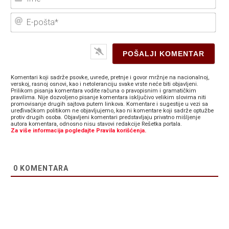
E-
poš
Komentari koji sadrže psovke, uvrede, pretnje i govor mržnje na nacionalnoj,
verskoj, rasnoj osnovi, kao i netoleranciju svake vrste neće biti objavljeni.
Prilikom pisanja komentara vodite računa o pravopisnim i gramatičkim
pravilima. Nije dozvoljeno pisanje komentara isključivo velikim slovima niti
promovisanje drugih sajtova putem linkova. Komentare i sugestije u vezi sa
uređivačkom politikom ne objavljujemo, kao ni komentare koji sadrže optužbe
protiv drugih osoba. Objavljeni komentari predstavljaju privatno mišljenje
autora komentara, odnosno nisu stavovi redakcije Rešetka portala.
Za više informacija pogledajte Pravila korišćenja.
0
KOMENTARA