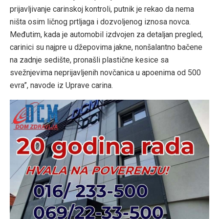
prijavljivanje carinskoj kontroli, putnik je rekao da nema
ništa osim ličnog prtljaga i dozvoljenog iznosa novca.
Međutim, kada je automobil izdvojen za detaljan pregled,
carinici su najpre u džepovima jakne, nonšalantno bačene
na zadnje sedište, pronašli plastične kesice sa
svežnjevima neprijavljenih novčanica u apoenima od 500
evra”, navode iz Uprave carina.