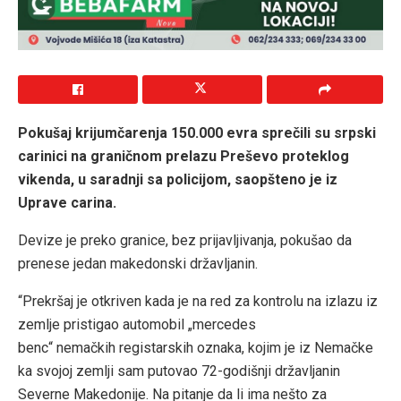
Pokušaj krijumčarenja 150.000 evra sprečili su srpski
carinici na graničnom prelazu Preševo proteklog
vikenda, u saradnji sa policijom, saopšteno je iz
Uprave carina.
Devize je preko granice, bez prijavljivanja, pokušao da
prenese jedan makedonski državljanin.
“Prekršaj je otkriven kada je na red za kontrolu na izlazu iz
zemlje pristigao automobil „mercedes
benc“ nemačkih registarskih oznaka, kojim je iz Nemačke
ka svojoj zemlji sam putovao 72-godišnji državljanin
Severne Makedonije. Na pitanje da li ima nešto za