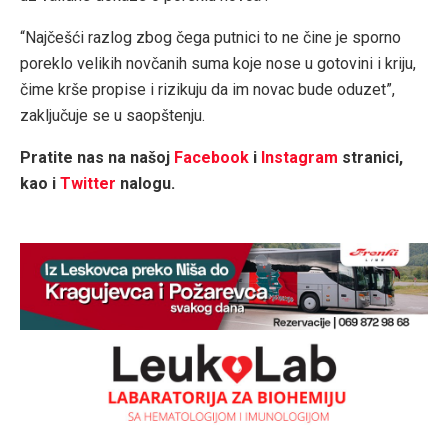
“Najčešći razlog zbog čega putnici to ne čine je sporno
poreklo velikih novčanih suma koje nose u gotovini i kriju,
čime krše propise i rizikuju da im novac bude oduzet”,
zaključuje se u saopštenju.
Pratite nas na našoj
Facebook
i
Instagram
stranici,
kao i
Twitter
nalogu.