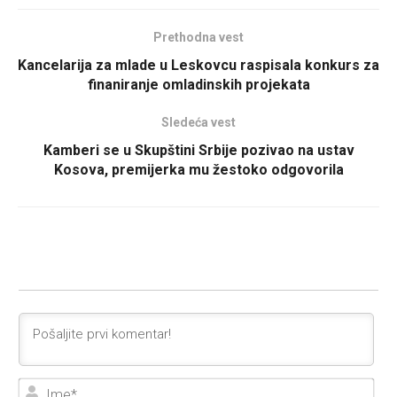
Prethodna vest
Kancelarija za mlade u Leskovcu raspisala konkurs za
finaniranje omladinskih projekata
Sledeća vest
Kamberi se u Skupštini Srbije pozivao na ustav
Kosova, premijerka mu žestoko odgovorila
Ime