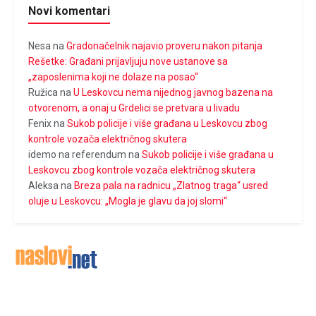
Novi komentari
Nesa
na
Gradonačelnik najavio proveru nakon pitanja
Rešetke: Građani prijavljuju nove ustanove sa
„zaposlenima koji ne dolaze na posao“
Ružica
na
U Leskovcu nema nijednog javnog bazena na
otvorenom, a onaj u Grdelici se pretvara u livadu
Fenix
na
Sukob policije i više građana u Leskovcu zbog
kontrole vozača električnog skutera
idemo na referendum
na
Sukob policije i više građana u
Leskovcu zbog kontrole vozača električnog skutera
Aleksa
na
Breza pala na radnicu „Zlatnog traga“ usred
oluje u Leskovcu: „Mogla je glavu da joj slomi“