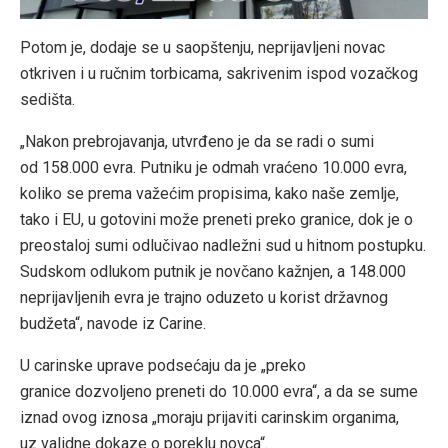
Potom je, dodaje se u saopštenju, neprijavljeni novac
otkriven i u ručnim torbicama, sakrivenim ispod vozačkog
sedišta.
„Nakon prebrojavanja, utvrđeno je da se radi o sumi
od 158.000 evra. Putniku je odmah vraćeno 10.000 evra,
koliko se prema važećim propisima, kako naše zemlje,
tako i EU, u gotovini može preneti preko granice, dok je o
preostaloj sumi odlučivao nadležni sud u hitnom postupku.
Sudskom odlukom putnik je novčano kažnjen, a 148.000
neprijavljenih evra je trajno oduzeto u korist državnog
budžeta“, navode iz Carine.
U carinske uprave podsećaju da je „preko
granice dozvoljeno preneti do 10.000 evra“, a da se sume
iznad ovog iznosa „moraju prijaviti carinskim organima,
uz validne dokaze o poreklu novca“.