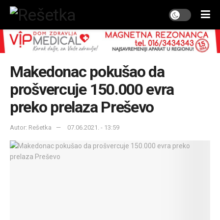
Makedonac pokušao da
prošvercuje 150.000 evra
preko prelaza Preševo
Autor: Rešetka
07.06.2021. - 13:59