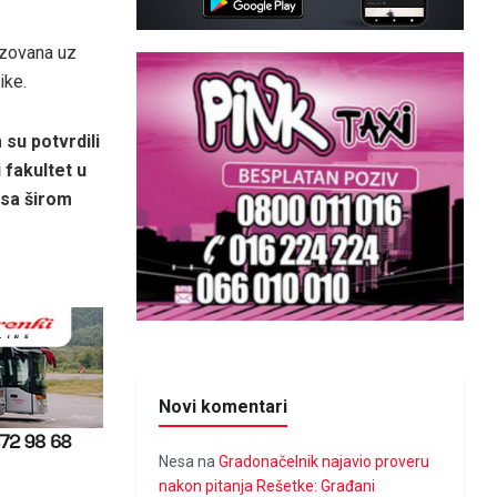
lizovana uz
ike.
 su potvrdili
 fakultet u
 sa širom
Novi komentari
Nesa
na
Gradonačelnik najavio proveru
nakon pitanja Rešetke: Građani