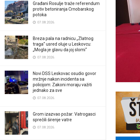
Građani Rosulje traže referendum
protiv betoniranja Crnobarskog
potoka
07.08.2026.
Breza pala na radnicu „Zlatnog
traga“ usred oluje u Leskovcu:
„Mogla je glavu da joj slomi“
07.08.2026.
Novi DSS Leskovac osudio govor
mržnje nakon incidenta sa
policijom: Zakoni moraju važiti
jednako za sve
07.08.2026.
Grom izazvao požar: Vatrogasci
sprečili širenje vatre
07.08.2026.