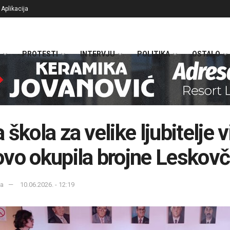
Aplikacija
PROTESTI
INTERVJU
POLITIKA
OSTALO
 škola za velike ljubitelje v
vo okupila brojne Leskov
ka
10.06.2026. - 12:19