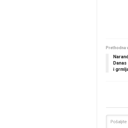
Prethodna 
Narand
Danas i
i grml