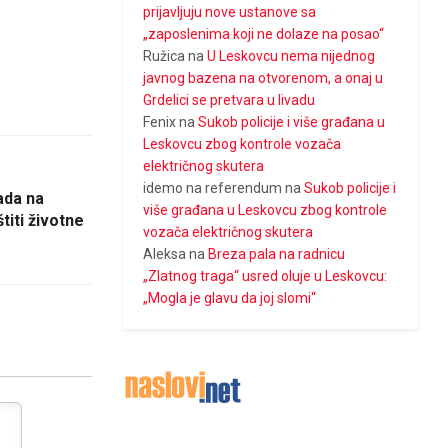
prijavljuju nove ustanove sa
„zaposlenima koji ne dolaze na posao“
Ružica
na
U Leskovcu nema nijednog
javnog bazena na otvorenom, a onaj u
Grdelici se pretvara u livadu
Fenix
na
Sukob policije i više građana u
Leskovcu zbog kontrole vozača
električnog skutera
idemo na referendum
na
Sukob policije i
ada na
više građana u Leskovcu zbog kontrole
iti životne
vozača električnog skutera
Aleksa
na
Breza pala na radnicu
„Zlatnog traga“ usred oluje u Leskovcu:
„Mogla je glavu da joj slomi“