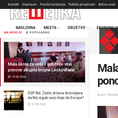
Kontakt
Impresum
Pravila korišćenja
Politika privatnosti
Arhiva vesti
NASLOVNA
MESTA
DRUŠTVO
EKONOMIJA
NAJNOVIJE
POPULARNO
Mala škola za velike ljubitelje vina
Mala
ponovo okupila brojne Leskovčane
pono
10.06.2026.
SSP Niš: Zašto država dozvoljava
Autor: Rešet
da Niš izgubi avio-linije do Evrope?
07.08.2026.