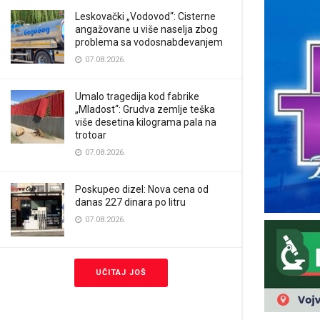
Leskovački „Vodovod“: Cisterne
angažovane u više naselja zbog
problema sa vodosnabdevanjem
07.08.2026.
Umalo tragedija kod fabrike
„Mladost“: Grudva zemlje teška
više desetina kilograma pala na
trotoar
07.08.2026.
Poskupeo dizel: Nova cena od
danas 227 dinara po litru
07.08.2026.
UČITAJ JOŠ