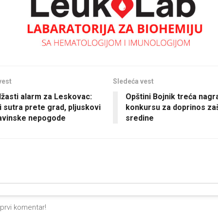
vest
Sledeća vest
žasti alarm za Leskovac:
Opštini Bojnik treća nagr
 sutra prete grad, pljuskovi
konkursu za doprinos zašt
javinske nepogode
sredine