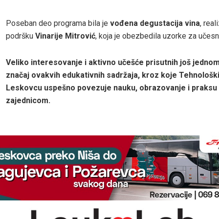
Poseban deo programa bila je
vođena degustacija vina
, rea
podršku
Vinarije Mitrović
, koja je obezbedila uzorke za učesn
Veliko interesovanje i aktivno učešće prisutnih još jednom
značaj ovakvih edukativnih sadržaja, kroz koje Tehnološki
Leskovcu uspešno povezuje nauku, obrazovanje i praksu
zajednicom.