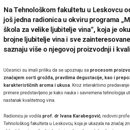
Na Tehnološkom fakultetu u Leskovcu od
još jedna radionica u okviru programa „M
škola za velike ljubitelje vina“, koja je oku
brojne ljubitelje vina i sve zainteresovan
saznaju više o njegovoj proizvodnji i kval
Učesnici su imali priliku da se upoznaju sa
procesom proizvod
značajem sorti grožđa, pravilima degustacije, kao i pre
karakterističnih aroma i ukusa
. Kroz interaktivno predavanje
primere predstavljeno je kako nauka i savremena tehnologija ut
nastanak kvalitetnog vina.
Radionicu je vodila
prof. dr Ivana Karabegović
, redovni prof
Tehnološkog fakulteta u Leskovcu, koja je ukazala na značaj zn