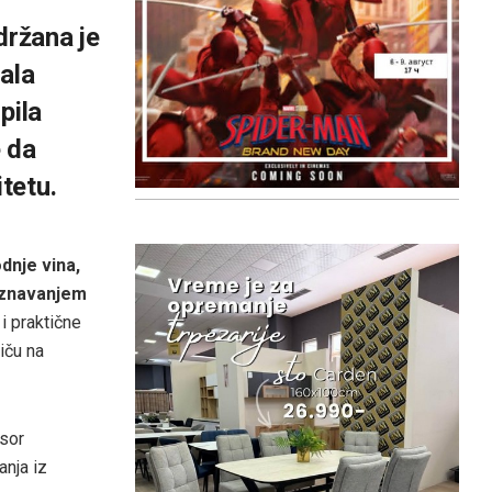
ržana je
ala
pila
e da
itetu.
nje vina,
poznavanjem
 i praktične
iču na
esor
anja iz