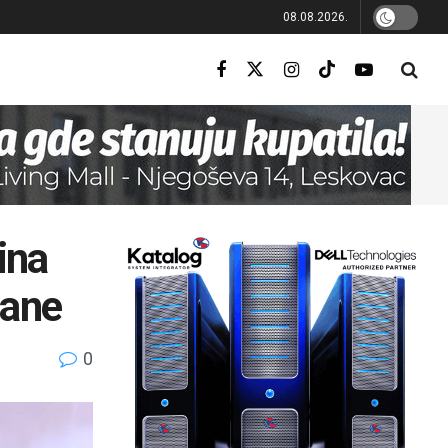
08.08.2026.
ina
čane
0