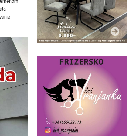
avremenom
eta
vanje