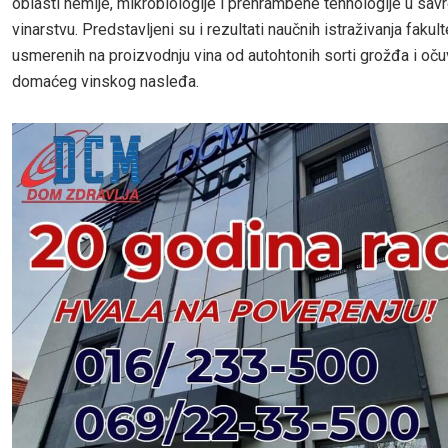
oblasti hemije, mikrobiologije i prehrambene tehnologije u s
vinarstvu. Predstavljeni su i rezultati naučnih istraživanja fakult
usmerenih na proizvodnju vina od autohtonih sorti grožđa i oču
domaćeg vinskog nasleđa.