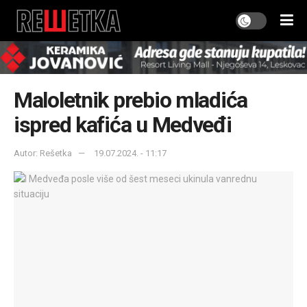
Maloletnik prebio mladića
ispred kafića u Medveđi
Autor: Rešetka
19.07.2024. - 11:17