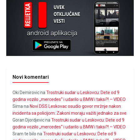
Novi komentari
Oki Demirovic
na
Trostruki sudar u Leskovcu: Dete od 9
godina vozilo „mercedes“ i udarilo u BMW i taksi?! – VIDEO
Sima
na
Novi DSS Leskovac osudio govor mržnje nakon
incidenta sa policijom: Zakoni moraju važiti jednako za sve
Goran Djordjevic
na
Trostruki sudar u Leskovcu: Dete od 9
godina vozilo „mercedes“ i udarilo u BMW i taksi?! – VIDEO
Sram te bilo
na
Trostruki sudar u Leskovcu: Dete od 9