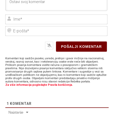
Ime
E-
poš
Komentari koji sadrže psovke, uvrede, pretnje i govor mržnje na nacionalnoj,
verskoj, rasnoj osnovi, kao i netoleranciju svake vrste neće biti objavljeni.
Prilikom pisanja komentara vodite računa o pravopisnim i gramatičkim
pravilima. Nije dozvoljeno pisanje komentara isključivo velikim slovima niti
promovisanje drugih sajtova putem linkova. Komentare i sugestije u vezi sa
uređivačkom politikom ne objavljujemo, kao ni komentare koji sadrže optužbe
protiv drugih osoba. Objavljeni komentari predstavljaju privatno mišljenje
autora komentara, odnosno nisu stavovi redakcije Rešetka portala.
Za više informacija pogledajte Pravila korišćenja.
1
KOMENTAR
Najstarije