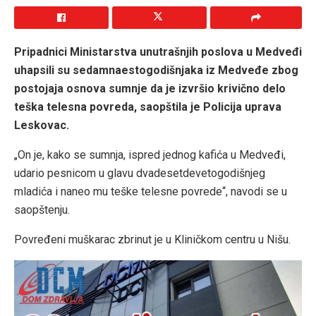
Pripadnici Ministarstva unutrašnjih poslova u Medveđi
uhapsili su sedamnaestogodišnjaka iz Medveđe zbog
postojaja osnova sumnje da je izvršio krivično delo
teška telesna povreda, saopštila je Policija uprava
Leskovac.
„On je, kako se sumnja, ispred jednog kafića u Medveđi,
udario pesnicom u glavu dvadesetdevetogodišnjeg
mladića i naneo mu teške telesne povrede“, navodi se u
saopštenju.
Povređeni muškarac zbrinut je u Kliničkom centru u Nišu.