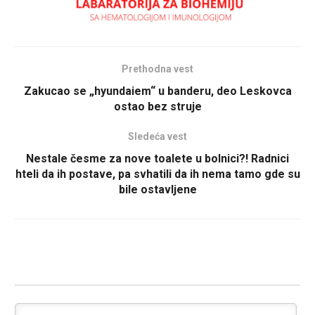
Prethodna vest
Zakucao se „hyundaiem“ u banderu, deo Leskovca
ostao bez struje
Sledeća vest
Nestale česme za nove toalete u bolnici?! Radnici
hteli da ih postave, pa svhatili da ih nema tamo gde su
bile ostavljene