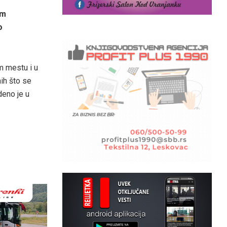
im
o
m mestu i u
ih što se
deno je u