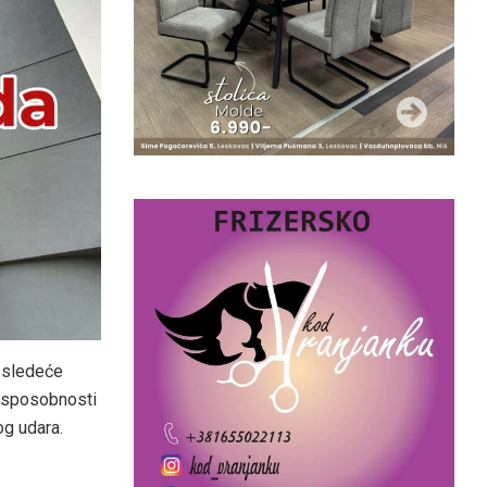
a sledeće
e sposobnosti
og udara.