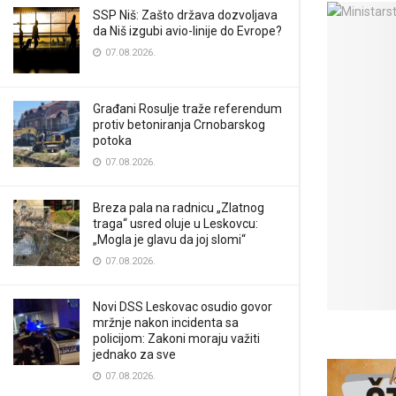
SSP Niš: Zašto država dozvoljava
da Niš izgubi avio-linije do Evrope?
07.08.2026.
Građani Rosulje traže referendum
protiv betoniranja Crnobarskog
potoka
07.08.2026.
Breza pala na radnicu „Zlatnog
traga“ usred oluje u Leskovcu:
„Mogla je glavu da joj slomi“
07.08.2026.
Novi DSS Leskovac osudio govor
mržnje nakon incidenta sa
policijom: Zakoni moraju važiti
jednako za sve
07.08.2026.