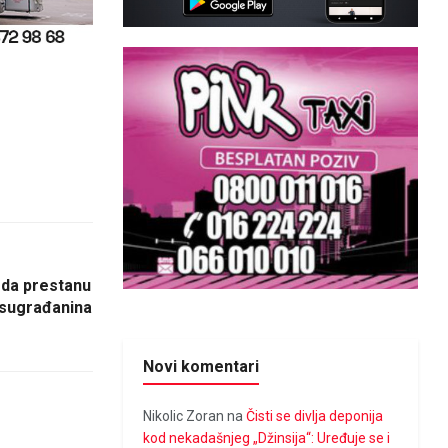
 da prestanu
 sugrađanina
Novi komentari
Nikolic Zoran
na
Čisti se divlja deponija
kod nekadašnjeg „Džinsija“: Uređuje se i