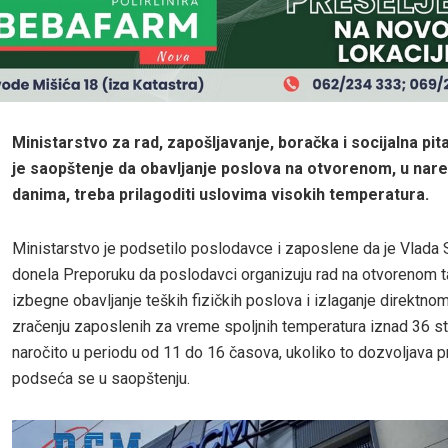
Ministarstvo za rad, zapošljavanje, boračka i socijalna pita
je saopštenje da obavljanje poslova na otvorenom, u nar
danima, treba prilagoditi uslovima visokih temperatura.
Ministarstvo je podsetilo poslodavce i zaposlene da je Vlada 
donela Preporuku da poslodavci organizuju rad na otvorenom 
izbegne obavljanje teških fizičkih poslova i izlaganje direkt
zračenju zaposlenih za vreme spoljnih temperatura iznad 36 st
naročito u periodu od 11 do 16 časova, ukoliko to dozvoljava p
podseća se u saopštenju.