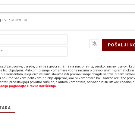
Ime*
E-
pošta*
sadrže psovke, uvrede, pretnje i govor mržnje na nacionalnoj, verskoj, rasnoj osnovi, kao 
e biti objavljeni. Prilikom pisanja komentara vodite računa o pravopisnim i gramatičkim 
anje komentara isključivo velikim slovima niti promovisanje drugih sajtova putem linkov
zi sa uređivačkom politikom ne objavljujemo, kao ni komentare koji sadrže optužbe proti
ntari predstavljaju privatno mišljenje autora komentara, odnosno nisu stavovi redakcije 
acija pogledajte Pravila korišćenja.
TARA