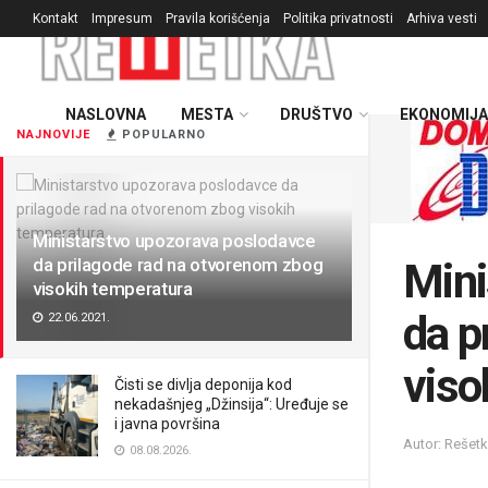
Kontakt
Impresum
Pravila korišćenja
Politika privatnosti
Arhiva vesti
NASLOVNA
MESTA
DRUŠTVO
EKONOMIJA
NAJNOVIJE
POPULARNO
Ministarstvo upozorava poslodavce
da prilagode rad na otvorenom zbog
Mini
visokih temperatura
da p
22.06.2021.
viso
Čisti se divlja deponija kod
nekadašnjeg „Džinsija“: Uređuje se
i javna površina
Autor: Rešet
08.08.2026.