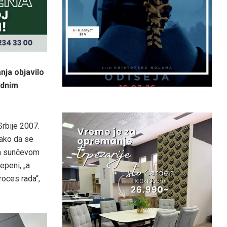
nja objavilo
ednim
Srbije 2007.
tako da se
nom sunčevom
epeni, „a
roces rada“,