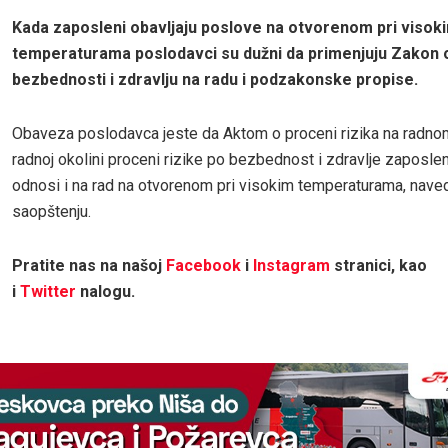
Kada zaposleni obavljaju poslove na otvorenom pri visok
temperaturama poslodavci su dužni da primenjuju Zakon 
bezbednosti i zdravlju na radu i podzakonske propise.
Obaveza poslodavca jeste da Aktom o proceni rizika na radno
radnoj okolini proceni rizike po bezbednost i zdravlje zaposlen
odnosi i na rad na otvorenom pri visokim temperaturama, nave
saopštenju.
Pratite nas na našoj
Facebook
i
Instagram
stranici, kao
i
Twitter
nalogu.