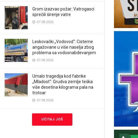
Grom izazvao požar: Vatrogasci
sprečili širenje vatre
07.08.2026.
Leskovački „Vodovod“: Cisterne
angažovane u više naselja zbog
problema sa vodosnabdevanjem
07.08.2026.
Umalo tragedija kod fabrike
„Mladost“: Grudva zemlje teška
više desetina kilograma pala na
trotoar
07.08.2026.
UČITAJ JOŠ