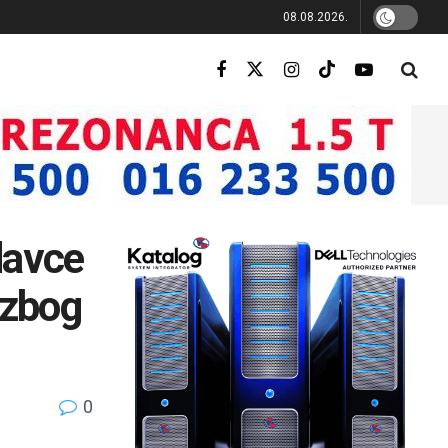
08.08.2026.
davce
 zbog
0