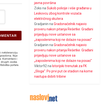
javna površina
Zoks
na
Sukob policije i više građana u
Leskovcu zbog kontrole vozača
električnog skutera
Gradjanin
na
Gradonačelnik najavio
proveru nakon pitanja Rešetke: Građani
prijavljuju nove ustanove sa
„zaposlenima koji ne dolaze na posao“
Gradjanin
na
Gradonačelnik najavio
proveru nakon pitanja Rešetke: Građani
i netoleranciju
prijavljuju nove ustanove sa
pravilima. Nije
a. Komentare i
„zaposlenima koji ne dolaze na posao“
v drugih osoba.
Rešetka portala.
Viktor92
na
Istorijski trenutak za FK
„Sloga“: Po prvi put će stadion na kome
nastupa dobiti tribine