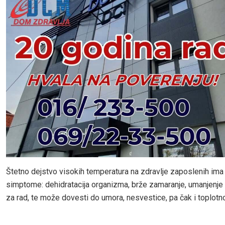
Štetno dejstvo visokih temperatura na zdravlje zaposlenih im
simptome: dehidratacija organizma, brže zamaranje, umanjenj
za rad, te može dovesti do umora, nesvestice, pa čak i toplotn