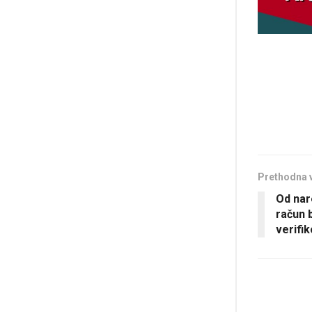
Prethodna 
Od nar
račun 
verifi