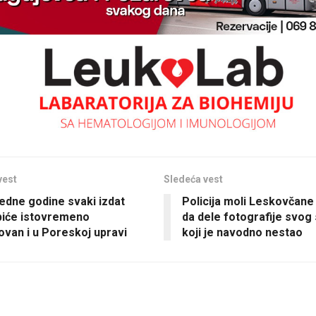
vest
Sledeća vest
edne godine svaki izdat
Policija moli Leskovčane
biće istovremeno
da dele fotografije svog
kovan i u Poreskoj upravi
koji je navodno nestao