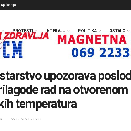
Aplikacija
PROTESTI
INTERVJU
POLITIKA
OSTALO
starstvo upozorava poslo
rilagode rad na otvorenom
kih temperatura
ka
22.06.2021. - 09:00