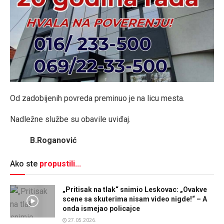
Od zadobijenih povreda preminuo je na licu mesta.
Nadležne službe su obavile uviđaj.
B.Roganović
Ako ste
propustili...
„Pritisak na tlak“ snimio Leskovac: „Ovakve
scene sa skuterima nisam video nigde!“ – A
onda ismejao policajce
27.05.2026.