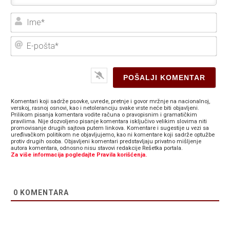
Ime
E-
poš
Komentari koji sadrže psovke, uvrede, pretnje i govor mržnje na nacionalnoj,
verskoj, rasnoj osnovi, kao i netoleranciju svake vrste neće biti objavljeni.
Prilikom pisanja komentara vodite računa o pravopisnim i gramatičkim
pravilima. Nije dozvoljeno pisanje komentara isključivo velikim slovima niti
promovisanje drugih sajtova putem linkova. Komentare i sugestije u vezi sa
uređivačkom politikom ne objavljujemo, kao ni komentare koji sadrže optužbe
protiv drugih osoba. Objavljeni komentari predstavljaju privatno mišljenje
autora komentara, odnosno nisu stavovi redakcije Rešetka portala.
Za više informacija pogledajte Pravila korišćenja.
0
KOMENTARA