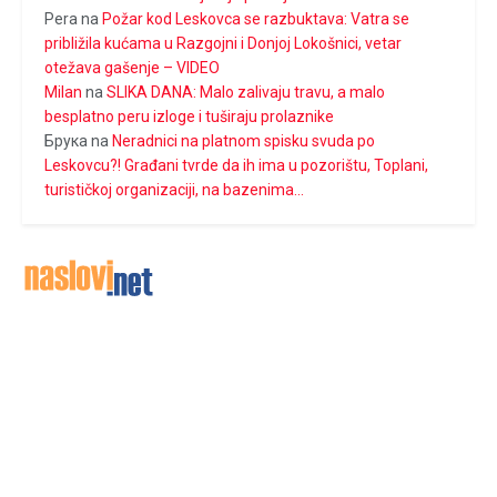
Pera
na
Požar kod Leskovca se razbuktava: Vatra se
približila kućama u Razgojni i Donjoj Lokošnici, vetar
otežava gašenje – VIDEO
Milan
na
SLIKA DANA: Malo zalivaju travu, a malo
besplatno peru izloge i tuširaju prolaznike
Брука
na
Neradnici na platnom spisku svuda po
Leskovcu?! Građani tvrde da ih ima u pozorištu, Toplani,
turističkoj organizaciji, na bazenima…