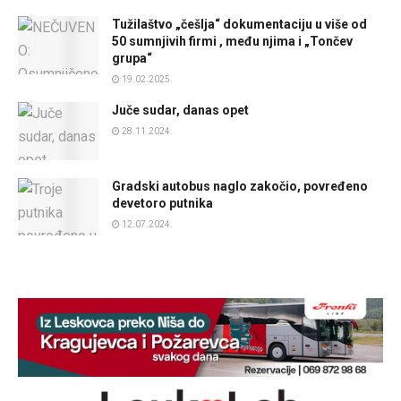
Tužilaštvo „češlja“ dokumentaciju u više od
50 sumnjivih firmi , među njima i „Tončev
grupa“
19.02.2025.
Juče sudar, danas opet
28.11.2024.
Gradski autobus naglo zakočio, povređeno
devetoro putnika
12.07.2024.