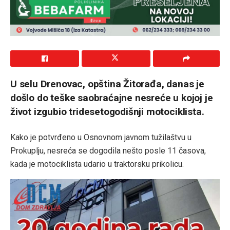
U selu Drenovac, opština Žitorađa, danas je
došlo do teške saobraćajne nesreće u kojoj je
život izgubio tridesetogodišnji motociklista.
Kako je potvrđeno u Osnovnom javnom tužilaštvu u
Prokuplju, nesreća se dogodila nešto posle 11 časova,
kada je motociklista udario u traktorsku prikolicu.