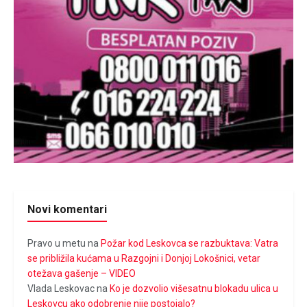
Novi komentari
Pravo u metu
na
Požar kod Leskovca se razbuktava: Vatra
se približila kućama u Razgojni i Donjoj Lokošnici, vetar
otežava gašenje – VIDEO
Vlada Leskovac
na
Ko je dozvolio višesatnu blokadu ulica u
Leskovcu ako odobrenje nije postojalo?