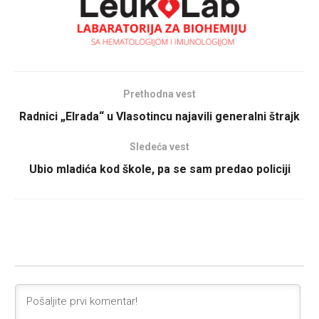
Prethodna vest
Radnici „Elrada“ u Vlasotincu najavili generalni štrajk
Sledeća vest
Ubio mladića kod škole, pa se sam predao policiji