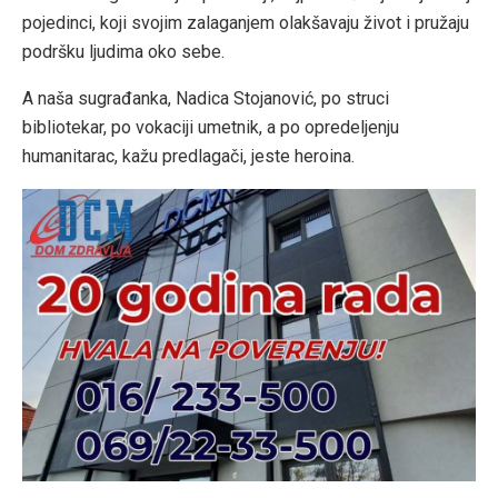
pojedinci, koji svojim zalaganjem olakšavaju život i pružaju
podršku ljudima oko sebe.
A naša sugrađanka, Nadica Stojanović, po struci
bibliotekar, po vokaciji umetnik, a po opredeljenju
humanitarac, kažu predlagači, jeste heroina.