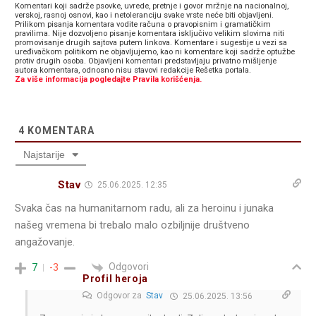
Komentari koji sadrže psovke, uvrede, pretnje i govor mržnje na nacionalnoj,
verskoj, rasnoj osnovi, kao i netoleranciju svake vrste neće biti objavljeni.
Prilikom pisanja komentara vodite računa o pravopisnim i gramatičkim
pravilima. Nije dozvoljeno pisanje komentara isključivo velikim slovima niti
promovisanje drugih sajtova putem linkova. Komentare i sugestije u vezi sa
uređivačkom politikom ne objavljujemo, kao ni komentare koji sadrže optužbe
protiv drugih osoba. Objavljeni komentari predstavljaju privatno mišljenje
autora komentara, odnosno nisu stavovi redakcije Rešetka portala.
Za više informacija pogledajte Pravila korišćenja.
4
KOMENTARA
Najstarije
Stav
25.06.2025. 12:35
Svaka čas na humanitarnom radu, ali za heroinu i junaka
našeg vremena bi trebalo malo ozbiljnije društveno
angažovanje.
Odgovori
7
-3
Profil heroja
Odgovor za
Stav
25.06.2025. 13:56