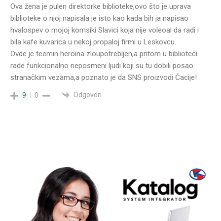
Ova žena je pulen direktorke biblioteke,ovo što je uprava
biblioteke o njoj napisala je isto kao kada bih ja napisao
hvalospev o mojoj komsiki Slavici koja nije voleoal da radi i
bila kafe kuvarica u nekoj propaloj firmi u Leskovcu.
Ovde je teemin heroina zloupotrebljen,a pritom u biblioteci
rade funkcionalno neposmeni ljudi koji su tu dobili posao
stranačkim vezama,a poznato je da SNS proizvodi Ćacije!
Odgovori
9
0