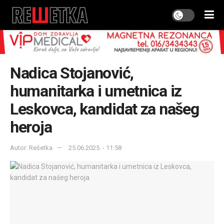
Nadica Stojanović,
humanitarka i umetnica iz
Leskovca, kandidat za našeg
heroja
Autor: Rešetka
25.06.2025. - 11:58