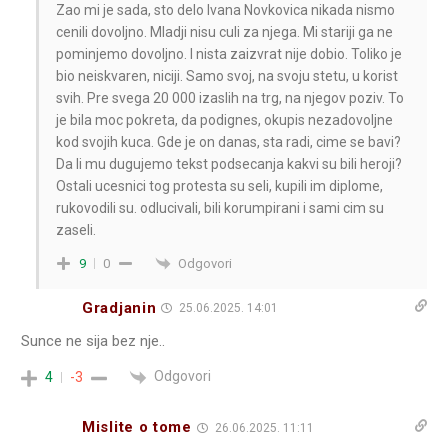
Zao mi je sada, sto delo Ivana Novkovica nikada nismo
cenili dovoljno. Mladji nisu culi za njega. Mi stariji ga ne
pominjemo dovoljno. I nista zaizvrat nije dobio. Toliko je
bio neiskvaren, niciji. Samo svoj, na svoju stetu, u korist
svih. Pre svega 20 000 izaslih na trg, na njegov poziv. To
je bila moc pokreta, da podignes, okupis nezadovoljne
kod svojih kuca. Gde je on danas, sta radi, cime se bavi?
Da li mu dugujemo tekst podsecanja kakvi su bili heroji?
Ostali ucesnici tog protesta su seli, kupili im diplome,
rukovodili su. odlucivali, bili korumpirani i sami cim su
zaseli.
Odgovori
9
0
Gradjanin
25.06.2025. 14:01
Sunce ne sija bez nje..
Odgovori
4
-3
Mislite o tome
26.06.2025. 11:11