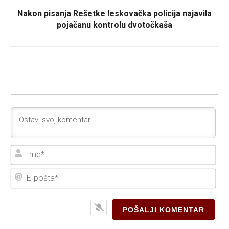
Nakon pisanja Rešetke leskovačka policija najavila
pojačanu kontrolu dvotočkaša
Ime
E-
poš