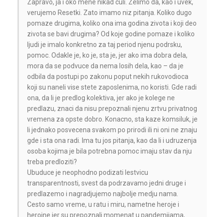
Zapravo, ja i oko mene nikad culi. Zelimo da, kao i uvek,
verujemo Resetki. Zato imamo niz pitanja. Koliko dugo
pomaze drugima, koliko ona ima godina zivota i koji deo
zivota se bavi drugima? Od koje godine pomaze i koliko
ljudi je imalo konkretno za taj period njenu podrsku,
pomoc. Odakle je, ko je, sta je, jer ako ima dobra dela,
mora da se podvuce da nema losih dela, kao – da je
odbila da postupi po zakonu poput nekih rukovodioca
koji su naneli vise stete zaposlenima, no koristi. Gde radi
ona, da li je predlog kolektiva, jer ako je kolege ne
predlazu, znaci da nisu prepoznali njenu zrtvu privatnog
vremena za opste dobro. Konacno, sta kaze komsiluk, je
li jednako posvecena svakom po prirodi ili ni oni ne znaju
gde i sta ona radi. Ima tu jos pitanja, kao da li i udruzenja
osoba kojima je bila potrebna pomoc imaju stav da nju
treba predloziti?
Ubuduce je neophodno podizati lestvicu
transparentnosti, svest da podrzavamo jedni druge i
predlazemo i nagradjujemo najbolje medju nama.
Cesto samo vreme, u ratu i miru, nametne heroje i
heroine jer su prepoznali momenat u pandemijama,