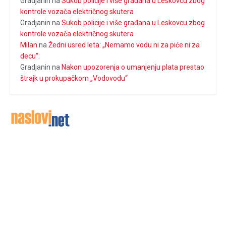
Gradjanin
na
Sukob policije i više građana u Leskovcu zbog
kontrole vozača električnog skutera
Gradjanin
na
Sukob policije i više građana u Leskovcu zbog
kontrole vozača električnog skutera
Milan
na
Žedni usred leta: „Nemamo vodu ni za piće ni za
decu“:
Gradjanin
na
Nakon upozorenja o umanjenju plata prestao
štrajk u prokupačkom „Vodovodu“