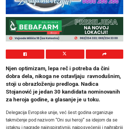
Njen optimizam, lepa reč i potreba da čini
dobra dela, nikoga ne ostavljaju ravnodušnim,
stoji u obrazloženju predloga. Nadica
Stojanović je jedan 30 kandidata nominovanih
za heroja godine, a glasanje je u toku.
Delegacija Evropske unije, već šest godina organizuje
takmičenje pod nazivom “Oni sui heroji“ sa idejom da se
istaknu i nagrade najinspirativniji, najposvećeniji i najhrabriji