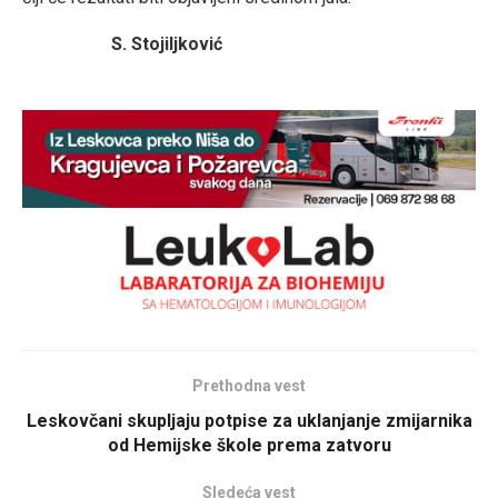
S. Stojiljković
Prethodna vest
Leskovčani skupljaju potpise za uklanjanje zmijarnika
od Hemijske škole prema zatvoru
Sledeća vest