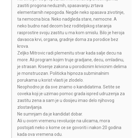
zastiti progona neduznih, spasavanju zrtava
elementarnih nepogoda. Negde neko spasava zivotinje,
ta nemocna bica. Neko nadgleda stare, nemocne. A
neko budno nad decom bez roditeljskog staranja
rasprostire svoju zastitu u ma kom smislu. Bilo je heroja
davaoca krvi, organa, gradnje doma za porodice bez
krova.
Zeljko Mitrovic radi plemenitu stvar kada salje decu na
more. Ali program kojim truje gradjane, decu, omladinu,
je strasan. Krsenje zakona u porodicnim krivicnim delima
je monstruozan. Politicka hipnoza subminalnim
porukama u korist vlasti je zlodelo.
Neophodno je da sve znamo o kandidatima. Setite se
coveka koji je uzimao pomoc grada ispred udruzenja za
zastitu zena a sam je u dosijeu imao delo njihovog
zlostavljanja.
Ne sumnjam da je kandidat dobar.
Ali u ovom vremenu revolucije na ulicama, mora
postojati neko o kome ce se govoriti i nakon 20 godina
kada ova vremena odu.