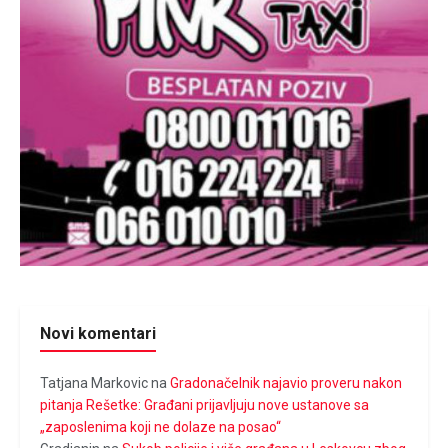
Novi komentari
Tatjana Markovic
na
Gradonačelnik najavio proveru nakon
pitanja Rešetke: Građani prijavljuju nove ustanove sa
„zaposlenima koji ne dolaze na posao“