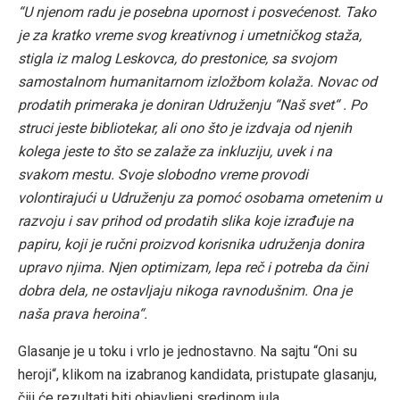
“U njenom radu je posebna upornost i posvećenost. Tako
je za kratko vreme svog kreativnog i umetničkog staža,
stigla iz malog Leskovca, do prestonice, sa svojom
samostalnom humanitarnom izložbom kolaža. Novac od
prodatih primeraka je doniran Udruženju “Naš svet“ . Po
struci jeste bibliotekar, ali ono što je izdvaja od njenih
kolega jeste to što se zalaže za inkluziju, uvek i na
svakom mestu. Svoje slobodno vreme provodi
volontirajući u Udruženju za pomoć osobama ometenim u
razvoju i sav prihod od prodatih slika koje izrađuje na
papiru, koji je ručni proizvod korisnika udruženja donira
upravo njima. Njen optimizam, lepa reč i potreba da čini
dobra dela, ne ostavljaju nikoga ravnodušnim. Ona je
naša prava heroina“.
Glasanje je u toku i vrlo je jednostavno. Na sajtu “Oni su
heroji“, klikom na izabranog kandidata, pristupate glasanju,
čiji će rezultati biti objavljeni sredinom jula.