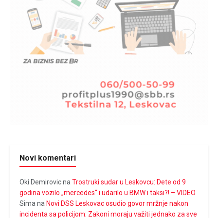
Novi komentari
Oki Demirovic
na
Trostruki sudar u Leskovcu: Dete od 9
godina vozilo „mercedes“ i udarilo u BMW i taksi?! – VIDEO
Sima
na
Novi DSS Leskovac osudio govor mržnje nakon
incidenta sa policijom: Zakoni moraju važiti jednako za sve