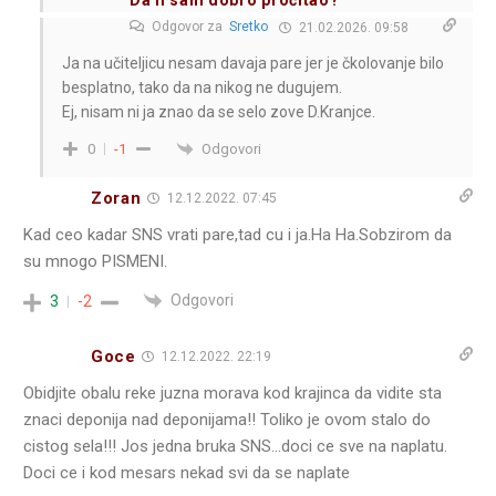
Odgovor za
Sretko
21.02.2026. 09:58
Ja na učiteljicu nesam davaja pare jer je čkolovanje bilo
besplatno, tako da na nikog ne dugujem.
Ej, nisam ni ja znao da se selo zove D.Kranjce.
Odgovori
0
-1
Zoran
12.12.2022. 07:45
Kad ceo kadar SNS vrati pare,tad cu i ja.Ha Ha.Sobzirom da
su mnogo PISMENI.
Odgovori
3
-2
Goce
12.12.2022. 22:19
Obidjite obalu reke juzna morava kod krajinca da vidite sta
znaci deponija nad deponijama!! Toliko je ovom stalo do
cistog sela!!! Jos jedna bruka SNS…doci ce sve na naplatu.
Doci ce i kod mesars nekad svi da se naplate