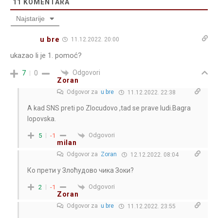
11
KOMENTARA
Najstarije
u bre
11.12.2022. 20:00
ukazao li je 1. pomoć?
Odgovori
7
0
Zoran
Odgovor za
u bre
11.12.2022. 22:38
A kad SNS preti po Zlocudovo ,tad se prave ludi.Bagra
lopovska.
Odgovori
5
-1
milan
Odgovor za
Zoran
12.12.2022. 08:04
Ко прети у Злоћудово чика Зоки?
Odgovori
2
-1
Zoran
Odgovor za
u bre
11.12.2022. 23:55