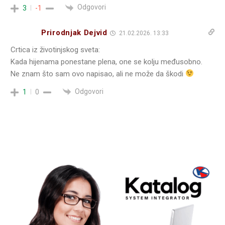
Odgovori
3
-1
Prirodnjak Dejvid
21.02.2026. 13:33
Crtica iz životinjskog sveta:
Kada hijenama ponestane plena, one se kolju međusobno.
Ne znam što sam ovo napisao, ali ne može da škodi
Odgovori
1
0