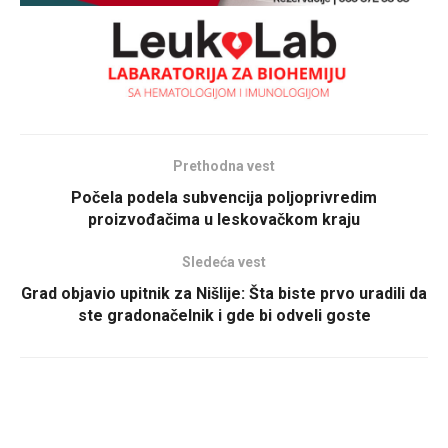
Prethodna vest
Počela podela subvencija poljoprivredim
proizvođačima u leskovačkom kraju
Sledeća vest
Grad objavio upitnik za Nišlije: Šta biste prvo uradili da
ste gradonačelnik i gde bi odveli goste