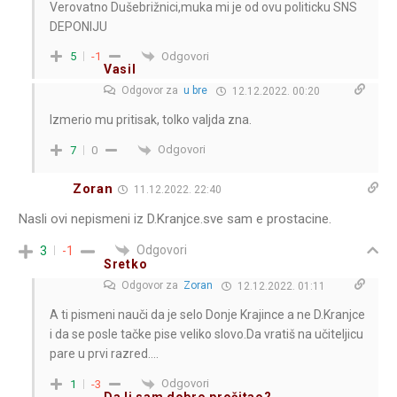
Verovatno Dušebrižnici,muka mi je od ovu politicku SNS
DEPONIJU
Odgovori
5
-1
Vasil
Odgovor za
u bre
12.12.2022. 00:20
Izmerio mu pritisak, tolko valjda zna.
Odgovori
7
0
Zoran
11.12.2022. 22:40
Nasli ovi nepismeni iz D.Kranjce.sve sam e prostacine.
Odgovori
3
-1
Sretko
Odgovor za
Zoran
12.12.2022. 01:11
A ti pismeni nauči da je selo Donje Krajince a ne D.Kranjce
i da se posle tačke pise veliko slovo.Da vratiš na učiteljicu
pare u prvi razred….
Odgovori
1
-3
Da li sam dobro pročitao?