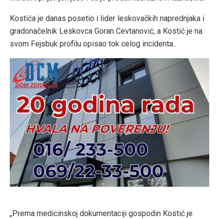
Kostića je danas posetio i lider leskovačkih naprednjaka i
gradonačelnik Leskovca Goran Cevtanović, a Kostić je na
svom Fejsbuk profilu opisao tok celog incidenta..
„Prema medicinskoj dokumentaciji gospodin Kostić je