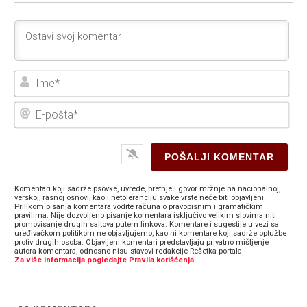
Ime
E-
poš
Komentari koji sadrže psovke, uvrede, pretnje i govor mržnje na nacionalnoj,
verskoj, rasnoj osnovi, kao i netoleranciju svake vrste neće biti objavljeni.
Prilikom pisanja komentara vodite računa o pravopisnim i gramatičkim
pravilima. Nije dozvoljeno pisanje komentara isključivo velikim slovima niti
promovisanje drugih sajtova putem linkova. Komentare i sugestije u vezi sa
uređivačkom politikom ne objavljujemo, kao ni komentare koji sadrže optužbe
protiv drugih osoba. Objavljeni komentari predstavljaju privatno mišljenje
autora komentara, odnosno nisu stavovi redakcije Rešetka portala.
Za više informacija pogledajte Pravila korišćenja.