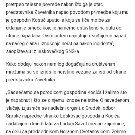
pretrpeo telesne povrede nakon što ga je otac
predstavnika Zavetnika napao povodom primedbe koju mu
je gospodin Kostić uputio, a koja se tiče molbe za
uklanjanje smeća koje je namerno ostavljeno na putu od
strane napadača. Ovim putem najoštrije osuđujemo napad
na našeg člana i iznošenje neistina nakon incidenta“,
saopštavaju iz leskovačkog SNS-a.
Kako dodaju, nakon nemilog događaja na društvenim
mrežama su se iznosile neistine vezane za isti od strane
predstavnika Zavetnika.
„Saosećamo sa porodicom gospodina Kocića i žalimo što
je napadnut i što se o njemu iznose neistine. O navedenom
slučaju izjasniće se nadležni organi, a Gradski odbor
Srpske napredne stranke Leskovac gospodinu Kociću,
sadašnjem i kandidatu za budući Savet mesne zajednice,
na čelu sa predsednikom Goranom Cvetanovićem, želimo