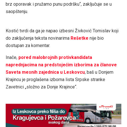
brz oporavak i pružamo punu podršku“, zaključuje se u
saopštenju.
Kostić tvrdi da ga je napao izbesni Živković Tomislav koji
do zaključenja teksta novinarima
Rešetke
nije bio
dostupan za komentar.
Inače,
pored malobrojnih protivkandidata
naprednjacima na predstojećim izborima za članove
Saveta mesnih zajednica u Leskovcu
, baš u Donjem
Krajincu je proglašena izborna lista Srpske stranke
Zavetnici „složno za Donje Krajince“.