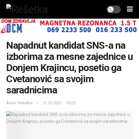
Napadnut kandidat SNS-a na
izborima za mesne zajednice u
Donjem Krajincu, posetio ga
Cvetanović sa svojim
saradnicima
Autor: Rešetka
11.12.2022. - 19:25