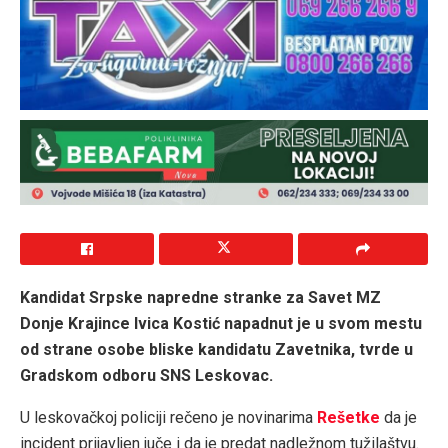
Kandidat Srpske napredne stranke za Savet MZ
Donje Krajince Ivica Kostić napadnut je u svom mestu
od strane osobe bliske kandidatu Zavetnika, tvrde u
Gradskom odboru SNS Leskovac.
U leskovačkoj policiji rečeno je novinarima
Rešetke
da je
incident prijavljen juče i da je predat nadležnom tužilaštvu.