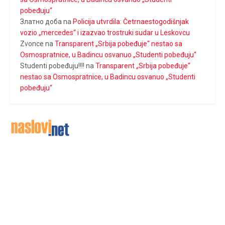
pobeđuju“
Златно доба
na
Policija utvrdila: Četrnaestogodišnjak
vozio „mercedes“ i izazvao trostruki sudar u Leskovcu
Zvonce
na
Transparent „Srbija pobeđuje“ nestao sa
Osmospratnice, u Badincu osvanuo „Studenti pobeđuju“
Studenti pobeđuju!!!!
na
Transparent „Srbija pobeđuje“
nestao sa Osmospratnice, u Badincu osvanuo „Studenti
pobeđuju“