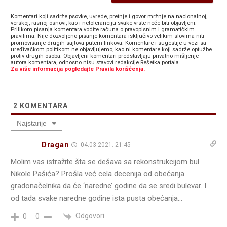
Komentari koji sadrže psovke, uvrede, pretnje i govor mržnje na nacionalnoj,
verskoj, rasnoj osnovi, kao i netoleranciju svake vrste neće biti objavljeni.
Prilikom pisanja komentara vodite računa o pravopisnim i gramatičkim
pravilima. Nije dozvoljeno pisanje komentara isključivo velikim slovima niti
promovisanje drugih sajtova putem linkova. Komentare i sugestije u vezi sa
uređivačkom politikom ne objavljujemo, kao ni komentare koji sadrže optužbe
protiv drugih osoba. Objavljeni komentari predstavljaju privatno mišljenje
autora komentara, odnosno nisu stavovi redakcije Rešetka portala.
Za više informacija pogledajte Pravila korišćenja.
2
KOMENTARA
Najstarije
Dragan
04.03.2021. 21:45
Molim vas istražite šta se dešava sa rekonstrukcijom bul.
Nikole Pašića? Prošla već cela decenija od obećanja
gradonačelnika da će ‘naredne’ godine da se sredi bulevar. I
od tada svake naredne godine ista pusta obećanja…
Odgovori
0
0