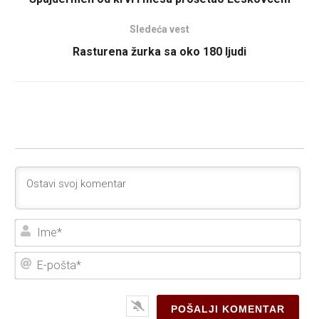
Sledeća vest
Rasturena žurka sa oko 180 ljudi
Ime
E-
poš