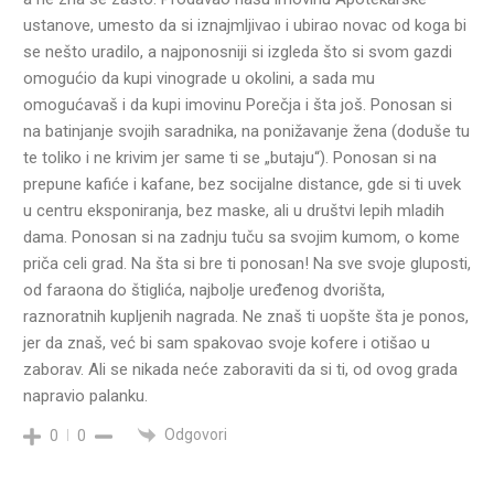
ustanove, umesto da si iznajmljivao i ubirao novac od koga bi
se nešto uradilo, a najponosniji si izgleda što si svom gazdi
omogućio da kupi vinograde u okolini, a sada mu
omogućavaš i da kupi imovinu Porečja i šta još. Ponosan si
na batinjanje svojih saradnika, na ponižavanje žena (doduše tu
te toliko i ne krivim jer same ti se „butaju“). Ponosan si na
prepune kafiće i kafane, bez socijalne distance, gde si ti uvek
u centru eksponiranja, bez maske, ali u društvi lepih mladih
dama. Ponosan si na zadnju tuču sa svojim kumom, o kome
priča celi grad. Na šta si bre ti ponosan! Na sve svoje gluposti,
od faraona do štiglića, najbolje uređenog dvorišta,
raznoratnih kupljenih nagrada. Ne znaš ti uopšte šta je ponos,
jer da znaš, već bi sam spakovao svoje kofere i otišao u
zaborav. Ali se nikada neće zaboraviti da si ti, od ovog grada
napravio palanku.
Odgovori
0
0