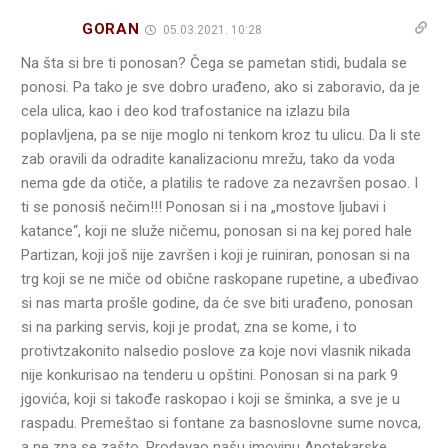
GORAN
05.03.2021. 10:28
Na šta si bre ti ponosan? Čega se pametan stidi, budala se
ponosi. Pa tako je sve dobro urađeno, ako si zaboravio, da je
cela ulica, kao i deo kod trafostanice na izlazu bila
poplavljena, pa se nije moglo ni tenkom kroz tu ulicu. Da li ste
zab oravili da odradite kanalizacionu mrežu, tako da voda
nema gde da otiče, a platilis te radove za nezavršen posao. I
ti se ponosiš nečim!!! Ponosan si i na „mostove ljubavi i
katance“, koji ne služe ničemu, ponosan si na kej pored hale
Partizan, koji još nije završen i koji je ruiniran, ponosan si na
trg koji se ne miče od obične raskopane rupetine, a ubeđivao
si nas marta prošle godine, da će sve biti urađeno, ponosan
si na parking servis, koji je prodat, zna se kome, i to
protivtzakonito nalsedio poslove za koje novi vlasnik nikada
nije konkurisao na tenderu u opštini. Ponosan si na park 9
jgovića, koji si takođe raskopao i koji se šminka, a sve je u
raspadu. Premeštao si fontane za basnoslovne sume novca,
a ne zna se zašto. Prodavao našu imovinu Apotekarske