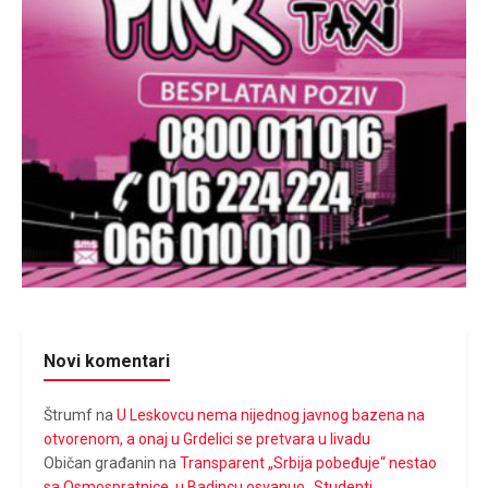
Novi komentari
Štrumf
na
U Leskovcu nema nijednog javnog bazena na
otvorenom, a onaj u Grdelici se pretvara u livadu
Običan građanin
na
Transparent „Srbija pobeđuje“ nestao
sa Osmospratnice, u Badincu osvanuo „Studenti