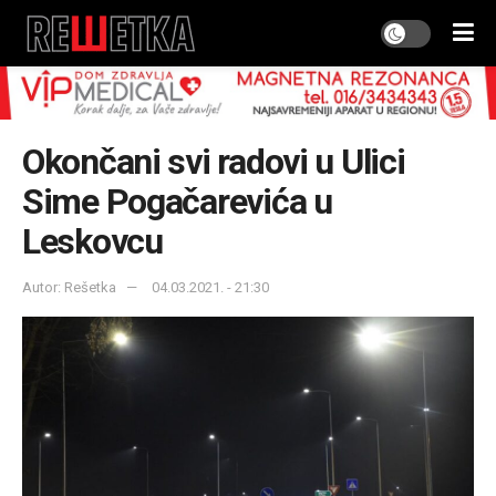
Okončani svi radovi u Ulici
Sime Pogačarevića u
Leskovcu
Autor: Rešetka
04.03.2021. - 21:30