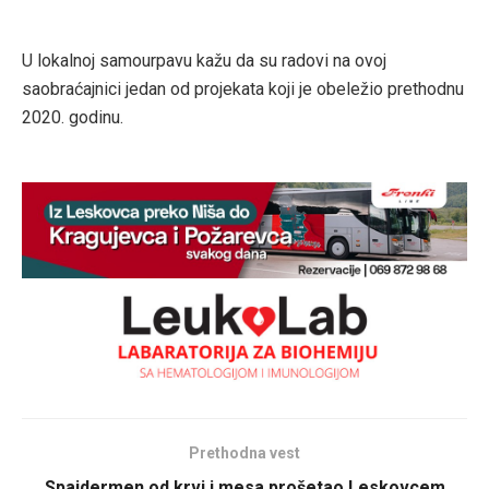
U lokalnoj samourpavu kažu da su radovi na ovoj
saobraćajnici jedan od projekata koji je obeležio prethodnu
2020. godinu.
Prethodna vest
Spajdermen od krvi i mesa prošetao Leskovcem