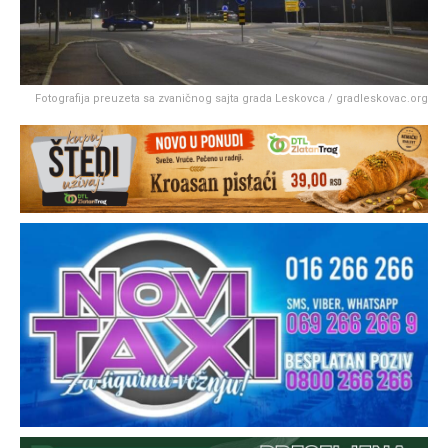
Fotografija preuzeta sa zvaničnog sajta grada Leskovca / gradleskovac.org