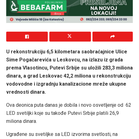
U rekonstrukciju 6,5 kilometara saobraćajnice Ulice
Sime Pogačarevića u Leskovcu, na izlazu iz grada
prema Vlasotincu, Putevi Srbije su uložili 283,3 miliona
dinara, a grad Leskovac 42,2 miliona u rekonstrukciju
vodovodne i izgradnju kanalizacione mreže ukupne
vrednosti dinara.
Ova deonica puta danas je dobila i novo osvetljenje od 62
LED svetiljki koje su takođe Putevi Srbije platili 26,9
miliona dinara.
Ugrađene su svetiljke sa LED izvorima svetlosti, na