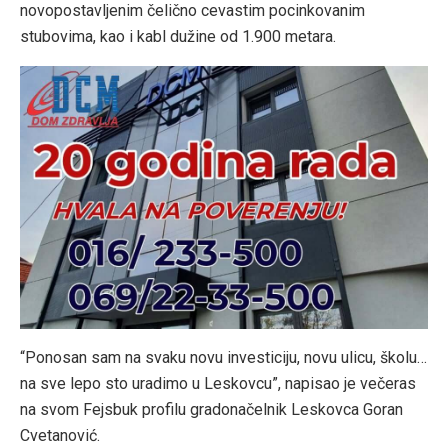
novopostavljenim čelično cevastim pocinkovanim
stubovima, kao i kabl dužine od 1.900 metara.
“Ponosan sam na svaku novu investiciju, novu ulicu, školu…
na sve lepo sto uradimo u Leskovcu”, napisao je večeras
na svom Fejsbuk profilu gradonačelnik Leskovca Goran
Cvetanović.