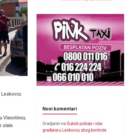
 u Leskovcu
Novi komentari
u Vlasotincu,
Gradjanin
na
Sukob policije i više
 slala
građana u Leskovcu zbog kontrole