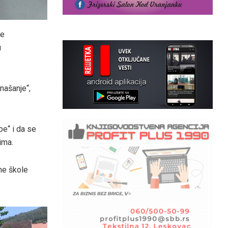
je
u
onašanje“,
be“ i da se
ima.
ne škole