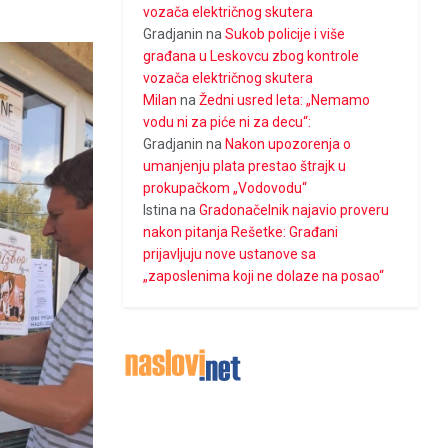
vozača električnog skutera
Gradjanin
na
Sukob policije i više
građana u Leskovcu zbog kontrole
vozača električnog skutera
Milan
na
Žedni usred leta: „Nemamo
vodu ni za piće ni za decu“:
Gradjanin
na
Nakon upozorenja o
umanjenju plata prestao štrajk u
prokupačkom „Vodovodu“
Istina
na
Gradonačelnik najavio proveru
nakon pitanja Rešetke: Građani
prijavljuju nove ustanove sa
„zaposlenima koji ne dolaze na posao“