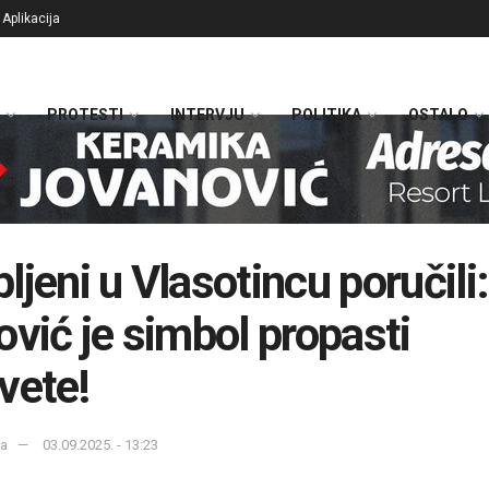
Aplikacija
PROTESTI
INTERVJU
POLITIKA
OSTALO
ljeni u Vlasotincu poručili:
ović je simbol propasti
vete!
ka
03.09.2025. - 13:23