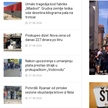
Umalo tragedija kod fabrike
„Mladost“: Grudva zemlje teška
više desetina kilograma pala na
trotoar
07.08.2026.
Poskupeo dizel: Nova cena od
danas 227 dinara po litru
07.08.2026.
Nakon upozorenja o umanjenju
plata prestao štrajk u
prokupačkom „Vodovodu“
07.08.2026.
Potvrdili: Ryanair od zimske
sezone obustavlja letove iz Niša
07.08.2026.