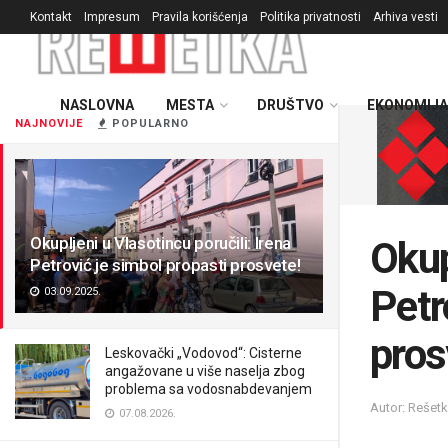
Kontakt
Impresum
Pravila korišćenja
Politika privatnosti
Arhiva vesti
NASLOVNA
MESTA
DRUŠTVO
EKONOMIJA
NAJNOVIJE
POPULARNO
Okupljeni u Vlasotincu poručili: Irena
Okup
Petrović je simbol propasti prosvete!
Petr
03.09.2025.
pros
Leskovački „Vodovod“: Cisterne
angažovane u više naselja zbog
problema sa vodosnabdevanjem
Autor: Rešet
07.08.2026.