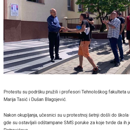
Protestu su podršku pružili i profesori Tehnološkog fakulteta
Marija Tasić i Dušan Blagojević.
Nakon okupljanja, učesnici su u protestnoj šetnji došli do škola 
gde su ostavljali odštampane SMS poruke za koje tvrde da ih je