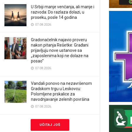
U Srbiji manje venčanja, ali manje i
razvoda: Do razlaza dolazi, u
proseku, posle 14 godina
07.08.2026.
Gradonačelnik najavio proveru
nakon pitanja Rešetke: Građani
prijavljuju nove ustanove sa
„zaposlenima koji ne dolaze na
posao“
07.08.2026.
Vandali ponovo na nezavršenom
Gradskom trgu u Leskovcu:
Polomljene prskalice za
navodnjavanje zelenih površina
07.08.2026.
UČITAJ JOŠ