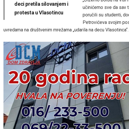
deci pretila silovanjem i
učinićemo sve da sav ta
protesta u Vlasotincu
poručili su studenti, do
Petrovićeva svojim po
uvredama na društvenim mrežama „udarila na decu Vlasotinca“.