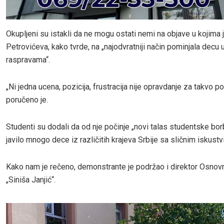
Okupljeni su istakli da ne mogu ostati nemi na objave u kojima 
Petrovićeva, kako tvrde, na „najodvratniji način pominjala decu 
raspravama“.
„Ni jedna ucena, pozicija, frustracija nije opravdanje za takvo p
poručeno je.
Studenti su dodali da od nje počinje „novi talas studentske bor
javilo mnogo dece iz različitih krajeva Srbije sa sličnim iskustv
Kako nam je rečeno, demonstrante je podržao i direktor Osnov
„Siniša Janjić“.