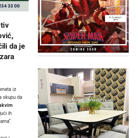
tiv
ović,
ili da je
azara
enata iz
na skupu da
vakvim
jući ih
tama“.
ivo i