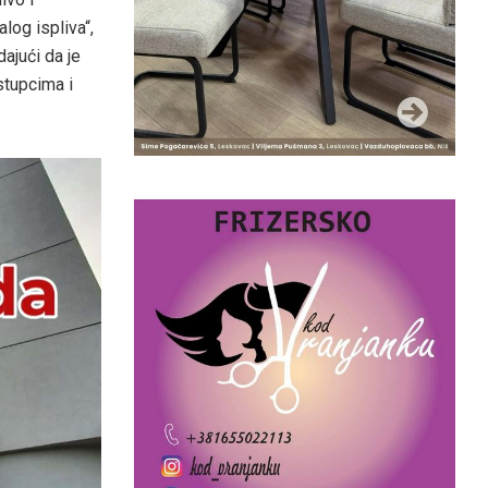
log ispliva“,
dajući da je
stupcima i