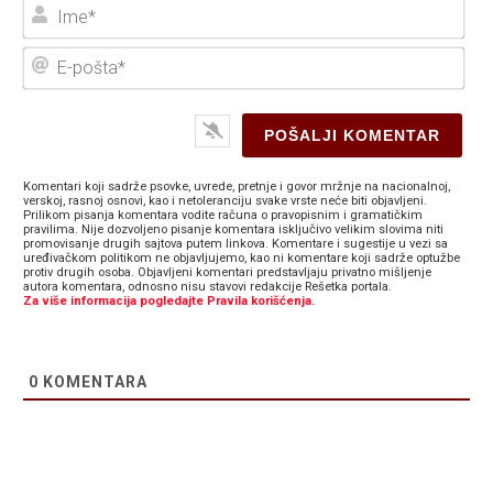
Ime
E-
poš
Komentari koji sadrže psovke, uvrede, pretnje i govor mržnje na nacionalnoj,
verskoj, rasnoj osnovi, kao i netoleranciju svake vrste neće biti objavljeni.
Prilikom pisanja komentara vodite računa o pravopisnim i gramatičkim
pravilima. Nije dozvoljeno pisanje komentara isključivo velikim slovima niti
promovisanje drugih sajtova putem linkova. Komentare i sugestije u vezi sa
uređivačkom politikom ne objavljujemo, kao ni komentare koji sadrže optužbe
protiv drugih osoba. Objavljeni komentari predstavljaju privatno mišljenje
autora komentara, odnosno nisu stavovi redakcije Rešetka portala.
Za više informacija pogledajte Pravila korišćenja.
0
KOMENTARA