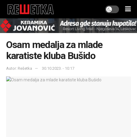
Osam medalja za mlade
karatiste kluba Bušido
Autor: Rešetka
30.10.2023. - 10:17