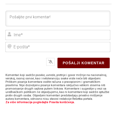
Ime
E-
poš
Komentari koji sadrže psovke, uvrede, pretnje i govor mržnje na nacionalnoj,
verskoj, rasnoj osnovi, kao i netoleranciju svake vrste neće biti objavljeni.
Prilikom pisanja komentara vodite računa o pravopisnim i gramatičkim
pravilima. Nije dozvoljeno pisanje komentara isključivo velikim slovima niti
promovisanje drugih sajtova putem linkova. Komentare i sugestije u vezi sa
uređivačkom politikom ne objavljujemo, kao ni komentare koji sadrže optužbe
protiv drugih osoba. Objavljeni komentari predstavljaju privatno mišljenje
autora komentara, odnosno nisu stavovi redakcije Rešetka portala.
Za više informacija pogledajte Pravila korišćenja.