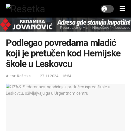
Podlegao povredama mladić
koji je pretučen kod Hemijske
škole u Leskovcu
Autor: Rešetka
27.11.2024. - 15:54