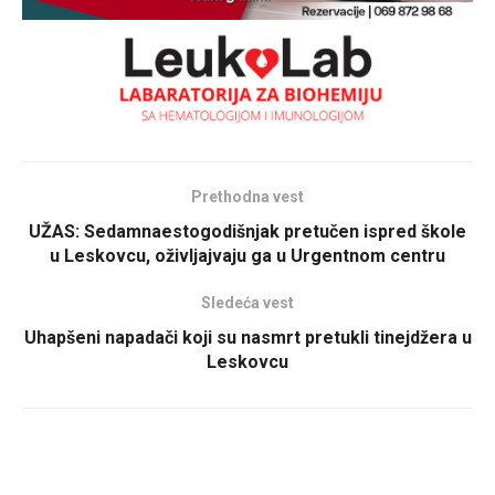
Prethodna vest
UŽAS: Sedamnaestogodišnjak pretučen ispred škole
u Leskovcu, oživljajvaju ga u Urgentnom centru
Sledeća vest
Uhapšeni napadači koji su nasmrt pretukli tinejdžera u
Leskovcu