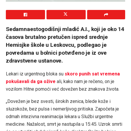
Sedamnaestogodišnji mladić A.I., koji je oko 14
časova brutalno pretučen ispred srednje
Hemisjke škole u Leskovcu, podlegao je
povredama u bolnici potvrđeno je iz ove
zdravstvene ustanove.
Lekari iz urgentnog bloka su
skoro punih sat vremena
pokušavali da ga ožive
ali, kako nam je rečeno, on je
vozilom Hitne pomoći već dovežen bez znakova života.
„Dovežen je bez svesti, širokih zenica, blede kože i
sluzokože, bez pulsa i nemerljivog pritiska. Započeta je
odmah intezivna reanimacija lekara u Službi urgentne
medicine. Nažalost, smrt je nastupila u 15:45. Uzrok smrti