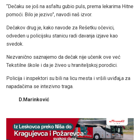
“Dečaku se još na asfaltu gubio puls, prema lekarima Hitne
pomoći. Bilo je jezivo”, navodi naš izvor.
Dečakov drug je, kako navode za Rešetku očevici,
odveden u policijsku stanicu radi davanja izjave kao
svedok.
Nezvanično saznajemo da dečak nije učenik ove već
Tekstilne škole i da je živeo u hraniteljskoj porodici.
Policija i inspektori su bili na licu mesta i vršili uviđaj,a za
napadačima se intezivno traga.
D.Marinković