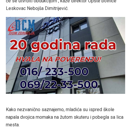
će se utvrditi obdukcijom“, kaže direktor Opšte bolnice
Leskovac Nebojša Dimitrijević.
Kako nezvanično saznajemo, mladića su ispred škole
napala dvojica momaka na žutom skuteru i pobegla sa lica
mesta.