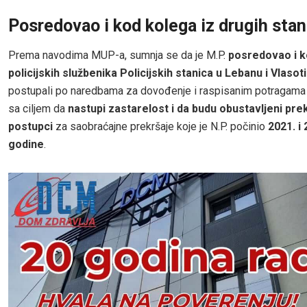
Posredovao i kod kolega iz drugih stan
Prema navodima MUP-a, sumnja se da je M.P.
posredovao i 
policijskih službenika Policijskih stanica u Lebanu i Vlasot
postupali po naredbama za dovođenje i raspisanim potragama 
sa ciljem da
nastupi zastarelost i da budu obustavljeni prek
postupci
za saobraćajne prekršaje koje je N.P. počinio
2021. i 
godine
.