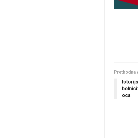
Prethodna 
Istorij
bolnici
oca