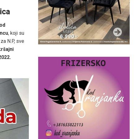
ica
kod
incu
, koji su
za N.P, sve
ršajni
2022.