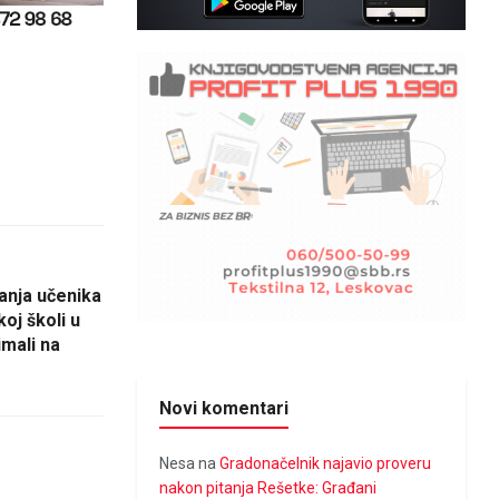
anja učenika
oj školi u
imali na
Novi komentari
Nesa
na
Gradonačelnik najavio proveru
nakon pitanja Rešetke: Građani