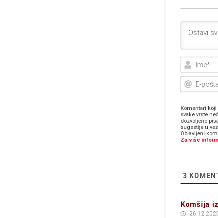
Komentari koji 
svake vrste neć
dozvoljeno pis
sugestije u ve
Objavljeni kome
Za više inform
3
KOMEN
Komšija i
26.12.2025