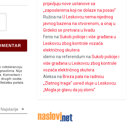
prijavljuju nove ustanove sa
„zaposlenima koji ne dolaze na posao“
Ružica
na
U Leskovcu nema nijednog
javnog bazena na otvorenom, a onaj u
Grdelici se pretvara u livadu
Fenix
na
Sukob policije i više građana u
Leskovcu zbog kontrole vozača
električnog skutera
idemo na referendum
na
Sukob policije i
više građana u Leskovcu zbog kontrole
i netoleranciju
vozača električnog skutera
pravilima. Nije
a. Komentare i
Aleksa
na
Breza pala na radnicu
v drugih osoba.
„Zlatnog traga“ usred oluje u Leskovcu:
Rešetka portala.
„Mogla je glavu da joj slomi“
Najstarije