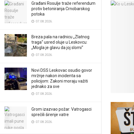
Građani Rosulje traže referendum
protiv betoniranja Crnobarskog
potoka
07.08.2026.
Breza pala na radnicu „Zlatnog
traga“ usred oluje u Leskovcu:
„Mogla je glavu da joj slomi“
07.08.2026.
Novi DSS Leskovac osudio govor
mržnje nakon incidenta sa
policijom: Zakoni moraju važiti
jednako za sve
07.08.2026.
Grom izazvao požar: Vatrogasci
sprečili širenje vatre
07.08.2026.