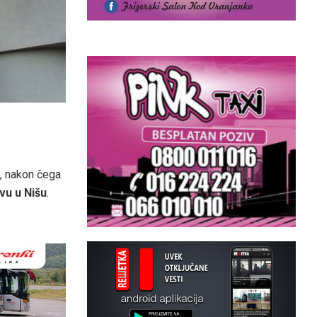
, nakon čega
vu u Nišu
.