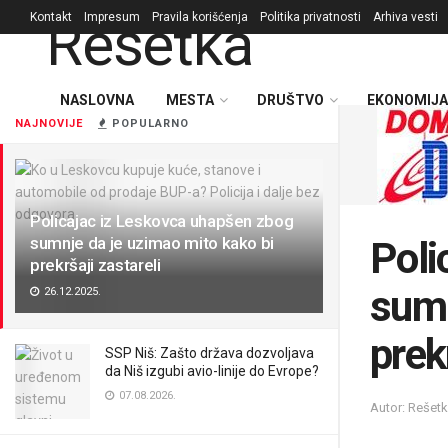
Kontakt
Impresum
Pravila korišćenja
Politika privatnosti
Arhiva vesti
NASLOVNA
MESTA
DRUŠTVO
EKONOMIJA
NAJNOVIJE
POPULARNO
Policajac iz Leskovca uhapšen zbog
sumnje da je uzimao mito kako bi
Poli
prekršaji zastareli
sumn
26.12.2025.
prek
SSP Niš: Zašto država dozvoljava
da Niš izgubi avio-linije do Evrope?
07.08.2026.
Autor: Rešet