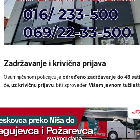
Zadržavanje i krivična prijava
Osumnjičenom policajcu je
određeno zadržavanje do 48 sati
će,
uz krivičnu prijavu
, biti sproveden
Višem javnom tužilašt