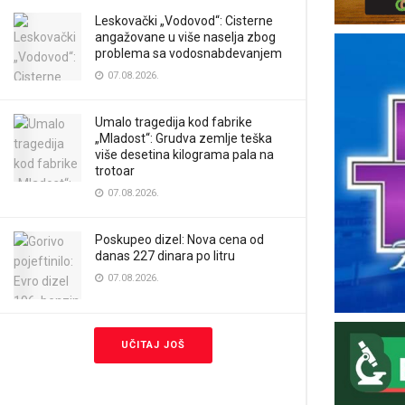
Leskovački „Vodovod“: Cisterne
angažovane u više naselja zbog
problema sa vodosnabdevanjem
07.08.2026.
Umalo tragedija kod fabrike
„Mladost“: Grudva zemlje teška
više desetina kilograma pala na
trotoar
07.08.2026.
Poskupeo dizel: Nova cena od
danas 227 dinara po litru
07.08.2026.
UČITAJ JOŠ