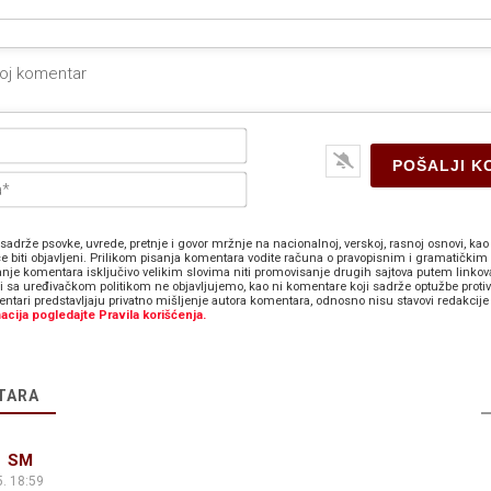
Ime*
E-
pošta*
sadrže psovke, uvrede, pretnje i govor mržnje na nacionalnoj, verskoj, rasnoj osnovi, kao 
e biti objavljeni. Prilikom pisanja komentara vodite računa o pravopisnim i gramatičkim 
anje komentara isključivo velikim slovima niti promovisanje drugih sajtova putem linkov
zi sa uređivačkom politikom ne objavljujemo, kao ni komentare koji sadrže optužbe proti
ntari predstavljaju privatno mišljenje autora komentara, odnosno nisu stavovi redakcije 
acija pogledajte Pravila korišćenja.
TARA
z SM
. 18:59