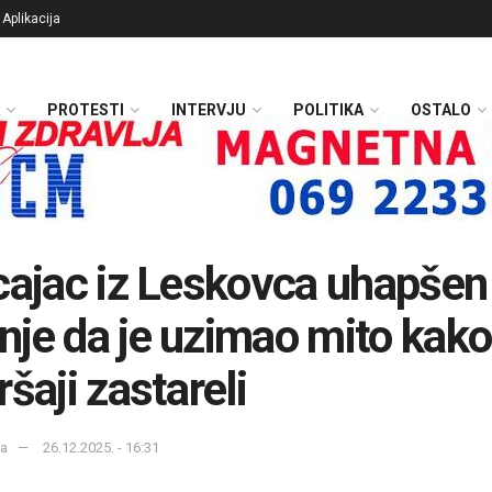
Aplikacija
PROTESTI
INTERVJU
POLITIKA
OSTALO
cajac iz Leskovca uhapšen
je da je uzimao mito kako
ršaji zastareli
ka
26.12.2025. - 16:31