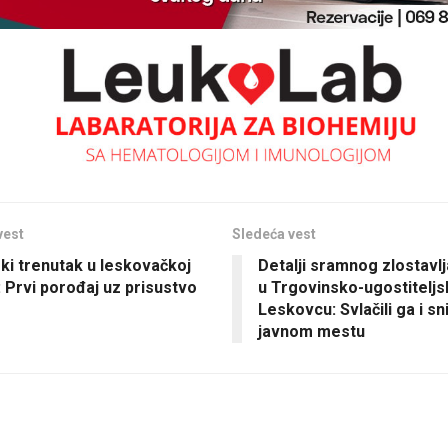
vest
Sledeća vest
ski trenutak u leskovačkoj
Detalji sramnog zlostavlj
: Prvi porođaj uz prisustvo
u Trgovinsko-ugostiteljsk
Leskovcu: Svlačili ga i sn
javnom mestu