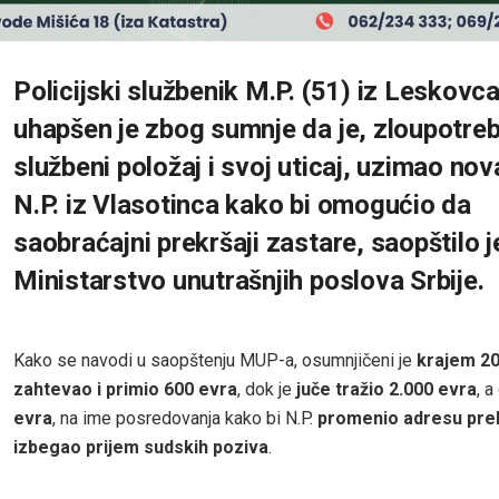
Policijski službenik M.P. (51) iz Leskovc
uhapšen je zbog sumnje da je, zloupotreb
službeni položaj i svoj uticaj, uzimao no
N.P. iz Vlasotinca kako bi omogućio da
saobraćajni prekršaji zastare, saopštilo 
Ministarstvo unutrašnjih poslova Srbije.
Kako se navodi u saopštenju MUP-a, osumnjičeni je
krajem 20
zahtevao i primio 600 evra
, dok je
juče tražio 2.000 evra
, 
evra
, na ime posredovanja kako bi N.P.
promenio adresu prebi
izbegao prijem sudskih poziva
.