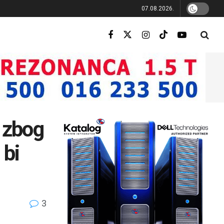
07.08.2026.
 zbog
 bi
3