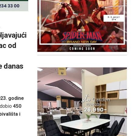
a
ljavajući
vac od
je danas
23. godine
a dobio
450
vališta i