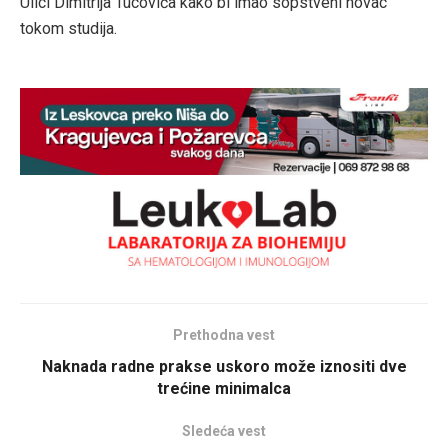
Ulici Dimitrija Tucovića kako bi imao sopstveni novac
tokom studija.
Prethodna vest
Naknada radne prakse uskoro može iznositi dve
trećine minimalca
Sledeća vest