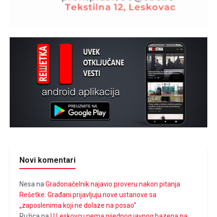
Novi komentari
Nesa
na
Gradonačelnik najavio proveru nakon pitanja
Rešetke: Građani prijavljuju nove ustanove sa
„zaposlenima koji ne dolaze na posao“
Ružica
na
U Leskovcu nema nijednog javnog bazena na