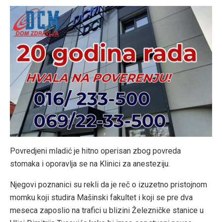
Povredjeni mladić je hitno operisan zbog povreda
stomaka i oporavlja se na Klinici za anesteziju.
Njegovi poznanici su rekli da je reč o izuzetno pristojnom
momku koji studira Mašinski fakultet i koji se pre dva
meseca zaposlio na trafici u blizini Železničke stanice u