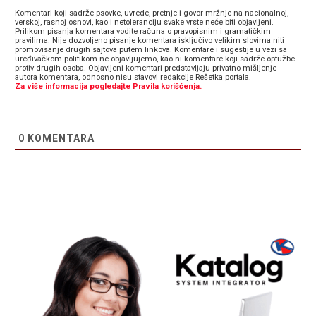
Komentari koji sadrže psovke, uvrede, pretnje i govor mržnje na nacionalnoj,
verskoj, rasnoj osnovi, kao i netoleranciju svake vrste neće biti objavljeni.
Prilikom pisanja komentara vodite računa o pravopisnim i gramatičkim
pravilima. Nije dozvoljeno pisanje komentara isključivo velikim slovima niti
promovisanje drugih sajtova putem linkova. Komentare i sugestije u vezi sa
uređivačkom politikom ne objavljujemo, kao ni komentare koji sadrže optužbe
protiv drugih osoba. Objavljeni komentari predstavljaju privatno mišljenje
autora komentara, odnosno nisu stavovi redakcije Rešetka portala.
Za više informacija pogledajte Pravila korišćenja.
0
KOMENTARA