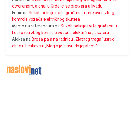
otvorenom, a onaj u Grdelici se pretvara u livadu
Fenix
na
Sukob policije i više građana u Leskovcu zbog
kontrole vozača električnog skutera
idemo na referendum
na
Sukob policije i više građana u
Leskovcu zbog kontrole vozača električnog skutera
Aleksa
na
Breza pala na radnicu „Zlatnog traga“ usred
oluje u Leskovcu: „Mogla je glavu da joj slomi“