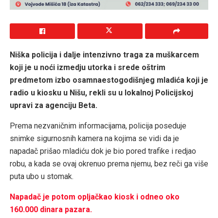
Niška policija i dalje intenzivno traga za muškarcem
koji je u noći izmedju utorka i srede oštrim
predmetom izbo osamnaestogodišnjeg mladića koji je
radio u kiosku u Nišu, rekli su u lokalnoj Policijskoj
upravi za agenciju Beta.
Prema nezvaničnim informacijama, policija poseduje
snimke sigurnosnih kamera na kojima se vidi da je
napadač prišao mladiću dok je bio pored trafike i redjao
robu, a kada se ovaj okrenuo prema njemu, bez reči ga više
puta ubo u stomak.
Napadač je potom opljačkao kiosk i odneo oko
160.000 dinara pazara.