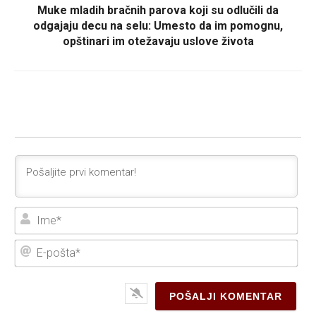
Muke mladih bračnih parova koji su odlučili da
odgajaju decu na selu: Umesto da im pomognu,
opštinari im otežavaju uslove života
Ime
E-
poš