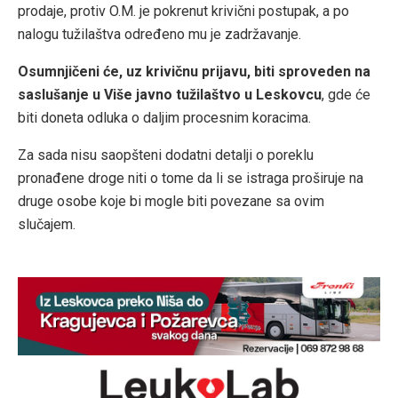
prodaje, protiv O.M. je pokrenut krivični postupak, a po
nalogu tužilaštva određeno mu je zadržavanje.
Osumnjičeni će, uz krivičnu prijavu, biti sproveden na
saslušanje u Više javno tužilaštvo u Leskovcu
, gde će
biti doneta odluka o daljim procesnim koracima.
Za sada nisu saopšteni dodatni detalji o poreklu
pronađene droge niti o tome da li se istraga proširuje na
druge osobe koje bi mogle biti povezane sa ovim
slučajem.