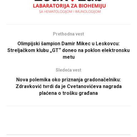
Prethodna vest
Olimpijski šampion Damir Mikec u Leskovcu:
Streljačkom klubu „GT“ doneo na poklon elektronsku
metu
Sledeća vest
Nova polemika oko priznanja gradonačelniku:
Zdravković tvrdi da je Cvetanovićeva nagrada
plaćena o trošku građana