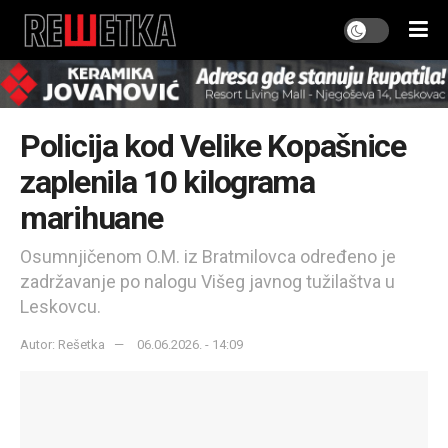
Policija kod Velike Kopašnice
zaplenila 10 kilograma
marihuane
Osumnjičenom O.M. iz Bratmilovca određeno je
zadržavanje po nalogu Višeg javnog tužilaštva u
Leskovcu.
Autor: Rešetka
06.06.2026. - 14:09