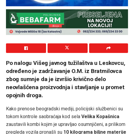
Po nalogu Višeg javnog tužilaštva u Leskovcu,
određeno je zadržavanje O.M. iz Bratmilovca
zbog sumnje da je izvršio krivično delo
neovlašćena proizvodnja i stavljanje u promet
opojnih droga.
Kako prenose beogradski mediji, policijski službenici su
tokom kontrole saobraćaja kod sela
Velika Kopašnica
zaustavili kombi kojim je upravljao osumnjičeni, a prilikom
pregleda vozila pronašli su
10 kilograma biljne materije