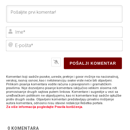
Ime
E-
poš
Komentari koji sadrže psovke, uvrede, pretnje i govor mržnje na nacionalnoj,
verskoj, rasnoj osnovi, kao i netoleranciju svake vrste neće biti objavljeni.
Prilikom pisanja komentara vodite računa o pravopisnim i gramatičkim
pravilima. Nije dozvoljeno pisanje komentara isključivo velikim slovima niti
promovisanje drugih sajtova putem linkova. Komentare i sugestije u vezi sa
uređivačkom politikom ne objavljujemo, kao ni komentare koji sadrže optužbe
protiv drugih osoba. Objavljeni komentari predstavljaju privatno mišljenje
autora komentara, odnosno nisu stavovi redakcije Rešetka portala.
Za više informacija pogledajte Pravila korišćenja.
0
KOMENTARA