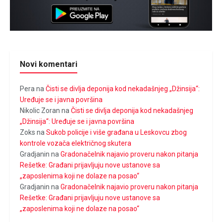
Novi komentari
Pera
na
Čisti se divlja deponija kod nekadašnjeg „Džinsija“:
Uređuje se i javna površina
Nikolic Zoran
na
Čisti se divlja deponija kod nekadašnjeg
„Džinsija“: Uređuje se i javna površina
Zoks
na
Sukob policije i više građana u Leskovcu zbog
kontrole vozača električnog skutera
Gradjanin
na
Gradonačelnik najavio proveru nakon pitanja
Rešetke: Građani prijavljuju nove ustanove sa
„zaposlenima koji ne dolaze na posao“
Gradjanin
na
Gradonačelnik najavio proveru nakon pitanja
Rešetke: Građani prijavljuju nove ustanove sa
„zaposlenima koji ne dolaze na posao“