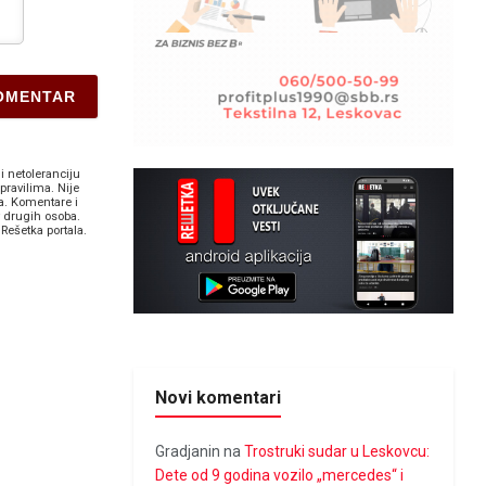
i netoleranciju
pravilima. Nije
a. Komentare i
v drugih osoba.
Rešetka portala.
Novi komentari
Gradjanin
na
Trostruki sudar u Leskovcu:
Dete od 9 godina vozilo „mercedes“ i