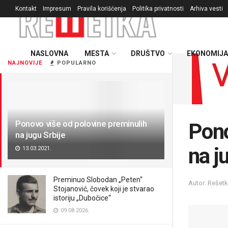
Kontakt
Impresum
Pravila korišćenja
Politika privatnosti
Arhiva vesti
NASLOVNA
MESTA
DRUŠTVO
EKONOMIJA
NAJNOVIJE
POPULARNO
Ponovo više od polovine preminulih
Pono
na jugu Srbije
na j
13.03.2021.
Preminuo Slobodan „Peten“
Autor: Rešet
Stojanović, čovek koji je stvarao
istoriju „Dubočice“
09.08.2026.