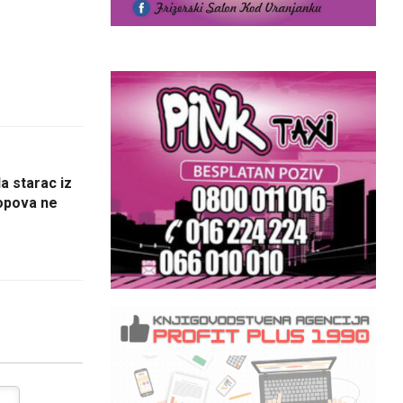
a starac iz
lopova ne