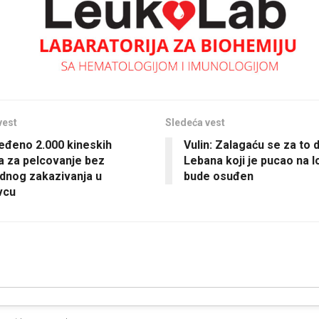
vest
Sledeća vest
đeno 2.000 kineskih
Vulin: Zalagaću se za to d
a za pelcovanje bez
Lebana koji je pucao na 
dnog zakazivanja u
bude osuđen
vcu