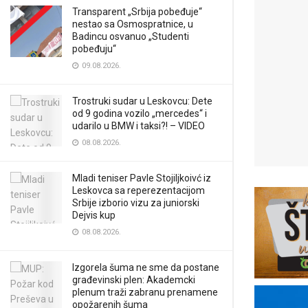
Transparent „Srbija pobeđuje“
nestao sa Osmospratnice, u
Badincu osvanuo „Studenti
pobeđuju“
09.08.2026.
Trostruki sudar u Leskovcu: Dete
od 9 godina vozilo „mercedes“ i
udarilo u BMW i taksi?! – VIDEO
08.08.2026.
Mladi teniser Pavle Stojiljkoivć iz
Leskovca sa reperezentacijom
Srbije izborio vizu za juniorski
Dejvis kup
08.08.2026.
Izgorela šuma ne sme da postane
građevinski plen: Akademcki
plenum traži zabranu prenamene
opožarenih šuma