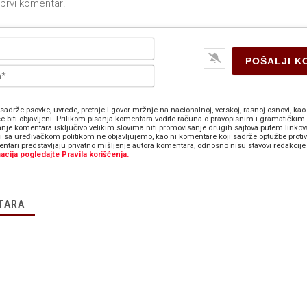
Ime*
E-
pošta*
sadrže psovke, uvrede, pretnje i govor mržnje na nacionalnoj, verskoj, rasnoj osnovi, kao 
e biti objavljeni. Prilikom pisanja komentara vodite računa o pravopisnim i gramatičkim 
anje komentara isključivo velikim slovima niti promovisanje drugih sajtova putem linkov
zi sa uređivačkom politikom ne objavljujemo, kao ni komentare koji sadrže optužbe proti
ntari predstavljaju privatno mišljenje autora komentara, odnosno nisu stavovi redakcije 
acija pogledajte Pravila korišćenja.
TARA