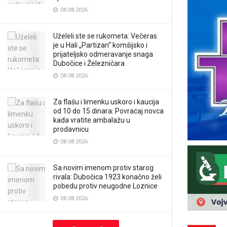
08.08.2026.
Uželeli ste se rukometa: Večeras
je u Hali „Partizan“ komšijsko i
prijateljsko odmeravanje snaga
Dubočice i Železničara
08.08.2026.
Za flašu i limenku uskoro i kaucija
od 10 do 15 dinara: Povraćaj novca
kada vratite ambalažu u
prodavnicu
08.08.2026.
Sa novim imenom protiv starog
rivala: Dubočica 1923 konačno želi
pobedu protiv neugodne Loznice
08.08.2026.