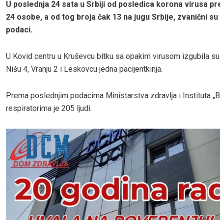
U poslednja 24 sata u Srbiji od posledica korona virusa p
24 osobe, a od tog broja čak 13 na jugu Srbije, zvanični s
podaci.
U Kovid centru u Kruševcu bitku sa opakim virusom izgubila su 
Nišu 4, Vranju 2 i Leskovcu jedna pacijentkinja.
Prema poslednjim podacima Ministarstva zdravlja i Instituta „Ba
respiratorima je 205 ljudi.