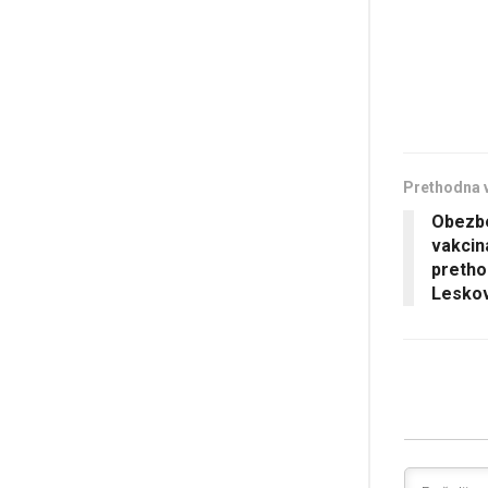
Prethodna 
Obezbe
vakcin
pretho
Lesko