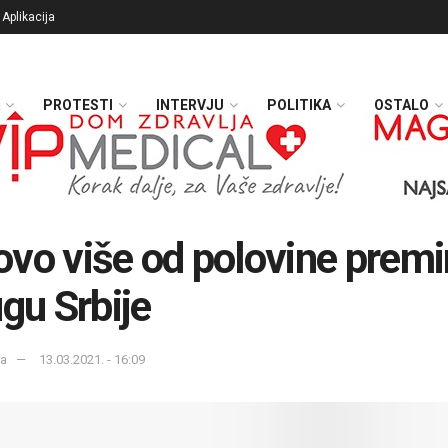
Aplikacija
PROTESTI
INTERVJU
POLITIKA
OSTALO
vo više od polovine premi
ugu Srbije
ka
13.03.2021. - 16:09