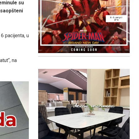
reminule su
u saopšteni
6 pacijenta, u
tut“, na