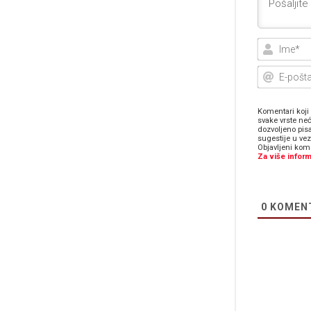
Komentari koji 
svake vrste neć
dozvoljeno pis
sugestije u ve
Objavljeni kome
Za više inform
0
KOMEN