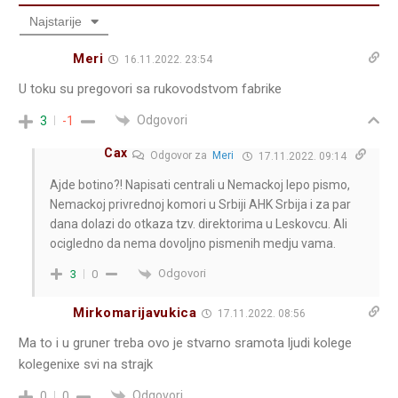
Najstarije
Meri
16.11.2022. 23:54
U toku su pregovori sa rukovodstvom fabrike
Odgovori
3
-1
Cax
Odgovor za
Meri
17.11.2022. 09:14
Ajde botino?! Napisati centrali u Nemackoj lepo pismo,
Nemackoj privrednoj komori u Srbiji AHK Srbija i za par
dana dolazi do otkaza tzv. direktorima u Leskovcu. Ali
ocigledno da nema dovoljno pismenih medju vama.
Odgovori
3
0
Mirkomarijavukica
17.11.2022. 08:56
Ma to i u gruner treba ovo je stvarno sramota ljudi kolege
kolegenixe svi na strajk
Odgovori
0
0