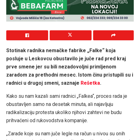
Stotinak radnika nemačke fabrike „Falke“ koja
posluje u Leskovcu obustavilo je juče rad pred kraj
prve smene jer su bili nezadovoljni primljenom
zaradom za prethodni mesec. Istom činu pristupili su i
radnici u drugoj smeni, saznaje
Rešetka
.
Kako su nam kazali sami radnici „Falkea“, proces rada je
obustavljen samo na desetak minuta, ali najavljuju
radikalizaciju protesta ukoliko njihovi zahtevi ne budu
prihvaćeni od rukovodstva kompanije.
„Zarade koje su nam juče legle na račun u nivou su onih