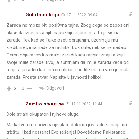
Gubitnici kriju
17.11.2022. 09:04
Zarada ne moze biti posl9vna tajna. Zbog cega se zaposleni
plase da iznesu za njih najvazniji argument a to je visina
zarade. Tek kad se Falke oseti obrujanim, uzdrmaju mu
kredibiliret, ima nade za radnike. Dok cute, nek se ne nadaju.
Cemu objava vesti o maloj zaradi kada radnici znaju a kriju
svoje male zarade. Evo, ja sumnjam da im je zarada veca od
moje a ja radim kao informaticar. Ubedite me da vam je mala
zarada. Prosta stvar. Napisite u javnosti koliko!
Odgovori
2
0
Zemljo.otvori.se
17.11.2022. 11:44
Dole strani okupatori i njihove sluge.
Ma kakvo crno povećanje plate dok ima još radne snage na
tržištu. I kad nestane! Evo rešenja! Dovešćemo Pakistance.