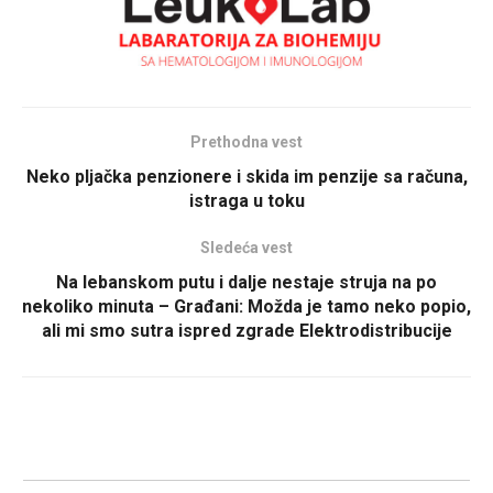
Prethodna vest
Neko pljačka penzionere i skida im penzije sa računa,
istraga u toku
Sledeća vest
Na lebanskom putu i dalje nestaje struja na po
nekoliko minuta – Građani: Možda je tamo neko popio,
ali mi smo sutra ispred zgrade Elektrodistribucije