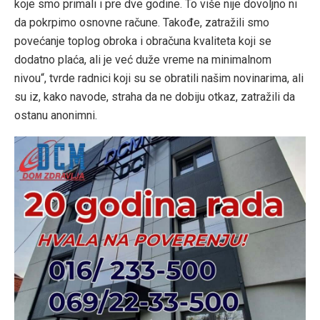
koje smo primali i pre dve godine. To više nije dovoljno ni
da pokrpimo osnovne račune. Takođe, zatražili smo
povećanje toplog obroka i obračuna kvaliteta koji se
dodatno plaća, ali je već duže vreme na minimalnom
nivou“, tvrde radnici koji su se obratili našim novinarima, ali
su iz, kako navode, straha da ne dobiju otkaz, zatražili da
ostanu anonimni.