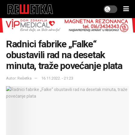
Radnici fabrike „Falke“
obustavili rad na desetak
minuta, traže povećanje plata
Autor: Rešetka
16.11.2022. - 21:23