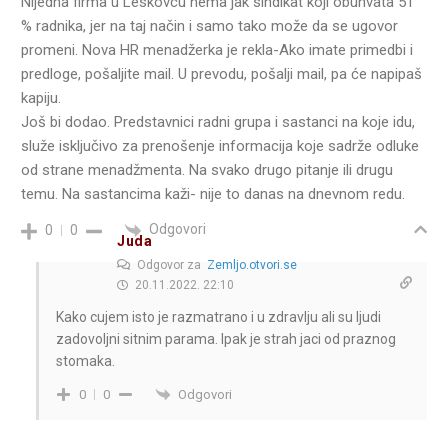
Nijedna firma u Leskovcu nema jak sindikat koji obuhvata 51
% radnika, jer na taj način i samo tako može da se ugovor
promeni. Nova HR menadžerka je rekla-Ako imate primedbi i
predloge, pošaljite mail. U prevodu, pošalji mail, pa će napipaš
kapiju.
Još bi dodao. Predstavnici radni grupa i sastanci na koje idu,
služe isključivo za prenošenje informacija koje sadrže odluke
od strane menadžmenta. Na svako drugo pitanje ili drugu
temu. Na sastancima kaži- nije to danas na dnevnom redu.
Odgovori
0
0
Juda
Odgovor za
Zemljo.otvori.se
20.11.2022. 22:10
Kako cujem isto je razmatrano i u zdravlju ali su ljudi
zadovoljni sitnim parama. Ipak je strah jaci od praznog
stomaka.
Odgovori
0
0