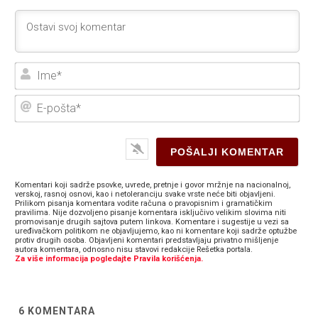
Ime
E-
poš
Komentari koji sadrže psovke, uvrede, pretnje i govor mržnje na nacionalnoj,
verskoj, rasnoj osnovi, kao i netoleranciju svake vrste neće biti objavljeni.
Prilikom pisanja komentara vodite računa o pravopisnim i gramatičkim
pravilima. Nije dozvoljeno pisanje komentara isključivo velikim slovima niti
promovisanje drugih sajtova putem linkova. Komentare i sugestije u vezi sa
uređivačkom politikom ne objavljujemo, kao ni komentare koji sadrže optužbe
protiv drugih osoba. Objavljeni komentari predstavljaju privatno mišljenje
autora komentara, odnosno nisu stavovi redakcije Rešetka portala.
Za više informacija pogledajte Pravila korišćenja.
6
KOMENTARA