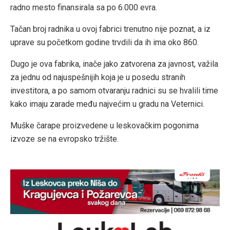
radno mesto finansirala sa po 6.000 evra.
Tačan broj radnika u ovoj fabrici trenutno nije poznat, a iz
uprave su početkom godine trvdili da ih ima oko 860.
Dugo je ova fabrika, inače jako zatvorena za javnost, važila
za jednu od najuspešnijih koja je u posedu stranih
investitora, a po samom otvaranju radnici su se hvalili time
kako imaju zarade među najvećim u gradu na Veternici.
Muške čarape proizvedene u leskovačkim pogonima
izvoze se na evropsko tržište.