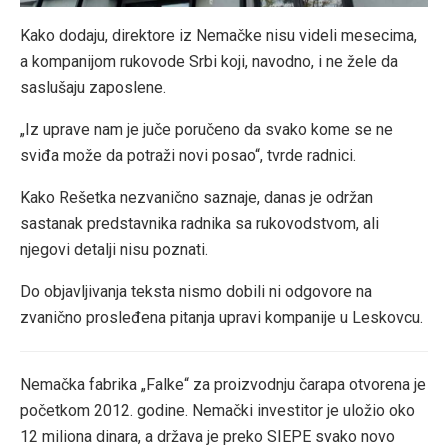
Kako dodaju, direktore iz Nemačke nisu videli mesecima,
a kompanijom rukovode Srbi koji, navodno, i ne žele da
saslušaju zaposlene.
„Iz uprave nam je juče poručeno da svako kome se ne
sviđa može da potraži novi posao“, tvrde radnici.
Kako Rešetka nezvanično saznaje, danas je održan
sastanak predstavnika radnika sa rukovodstvom, ali
njegovi detalji nisu poznati.
Do objavljivanja teksta nismo dobili ni odgovore na
zvanično prosleđena pitanja upravi kompanije u Leskovcu.
Nemačka fabrika „Falke“ za proizvodnju čarapa otvorena je
početkom 2012. godine. Nemački investitor je uložio oko
12 miliona dinara, a država je preko SIEPE svako novo