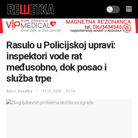
Rasulo u Policijskoj upravi:
inspektori vode rat
međusobno, dok posao i
služba trpe
Autor: Rešetka
11.01.2026. - 15:54