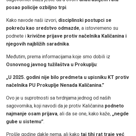
posao policije ozbiljno trpi
.
Kako navode naši izvori,
disciplinski postupci se
pokreću kao sredstvo odmazde
, a istovremeno su
podnete i
krivične prijave protiv načelnika Kaličanina i
njegovih najbližih saradnika
.
Međutim, prema informacijama koje smo dobili iz
Osnovnog javnog tužilaštva u Prokuplju
:
„U 2025. godini nije bilo predmeta u upisniku KT protiv
načelnika PU Prokuplje Nenada Kaličanina.”
Ovo je u suprotnosti sa tvrdnjama jednog od naših
sagovornika, koji navodi da je protiv Kaličanina
podneto
najmanje osam prijava
, ali da se one, kako kaže,
„negde
gube u sistemu”
.
Prošle godine dakle nema, ali kako
taj tihi rat traje već