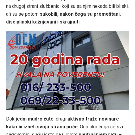
na drugoj strani službenici koji su sa njim nekada bili bliski,
ali su se potom
sukobili, nakon čega su premeštani,
disciplinski kažnjavani i skrajnuti
.
Dok
jedni mudro ćute
, drugi
aktivno traže novinare
kako bi izneli svoju stranu priče
. Ono oko čega se svi
sagovornici slažu jeste da u ovom
unutrašnjem ratu –