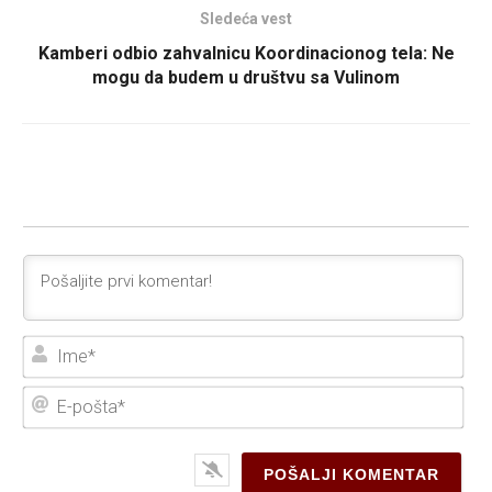
Sledeća vest
Kamberi odbio zahvalnicu Koordinacionog tela: Ne
mogu da budem u društvu sa Vulinom
Ime
E-
poš