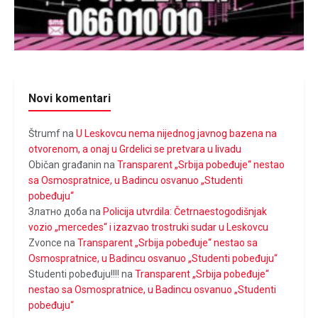
Novi komentari
Štrumf
na
U Leskovcu nema nijednog javnog bazena na
otvorenom, a onaj u Grdelici se pretvara u livadu
Običan građanin
na
Transparent „Srbija pobeđuje“ nestao
sa Osmospratnice, u Badincu osvanuo „Studenti
pobeđuju“
Златно доба
na
Policija utvrdila: Četrnaestogodišnjak
vozio „mercedes“ i izazvao trostruki sudar u Leskovcu
Zvonce
na
Transparent „Srbija pobeđuje“ nestao sa
Osmospratnice, u Badincu osvanuo „Studenti pobeđuju“
Studenti pobeđuju!!!!
na
Transparent „Srbija pobeđuje“
nestao sa Osmospratnice, u Badincu osvanuo „Studenti
pobeđuju“