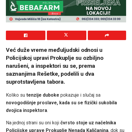
Već duže vreme međuljudski odnosi u
Policijskoj upravi Prokuplje su ozbiljno
narušeni, a inspektori su se, prema
saznanjima Rešetke, podelili u dva
suprotstavljena tabora.
Koliko su
tenzije duboke
pokazuje i slučaj sa
novogodišnje proslave, kada su se fizički sukobila
dvojica inspektora
.
Na jednoj strani su oni koji
čvrsto stoje uz načelnika
Policijske uprave Prokuplje Nenada Kaličanina
, dok su