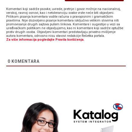
Komentari koji sadrže psovke, uvrede, pretnje i govor mržnje na nacionalnoj,
verskoj, rasnoj osnovi, kao i netoleranciju svake vrste neće biti objavljeni.
Prilikom pisanja komentara vodite računa o pravopisnim i gramatičkim
pravilima. Nije dozvoljeno pisanje komentara isključivo velikim slovima niti
promovisanje drugih sajtova putem linkova. Komentare i sugestije u vezi sa
uređivačkom politikom ne objavljujemo, kao ni komentare koji sadrže optužbe
protiv drugih osoba. Objavljeni komentari predstavljaju privatno mišljenje
autora komentara, odnosno nisu stavovi redakcije Rešetka portala.
Za više informacija pogledajte Pravila korišćenja.
0
KOMENTARA