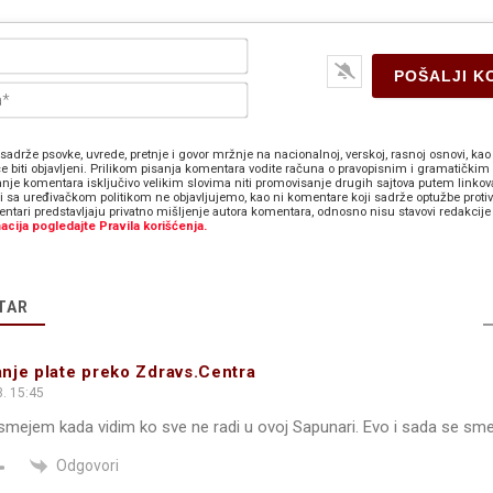
Ime*
E-
pošta*
sadrže psovke, uvrede, pretnje i govor mržnje na nacionalnoj, verskoj, rasnoj osnovi, kao 
e biti objavljeni. Prilikom pisanja komentara vodite računa o pravopisnim i gramatičkim 
anje komentara isključivo velikim slovima niti promovisanje drugih sajtova putem linkov
zi sa uređivačkom politikom ne objavljujemo, kao ni komentare koji sadrže optužbe proti
ntari predstavljaju privatno mišljenje autora komentara, odnosno nisu stavovi redakcije 
acija pogledajte Pravila korišćenja.
TAR
nje plate preko Zdravs.Centra
. 15:45
smejem kada vidim ko sve ne radi u ovoj Sapunari. Evo i sada se sm
Odgovori