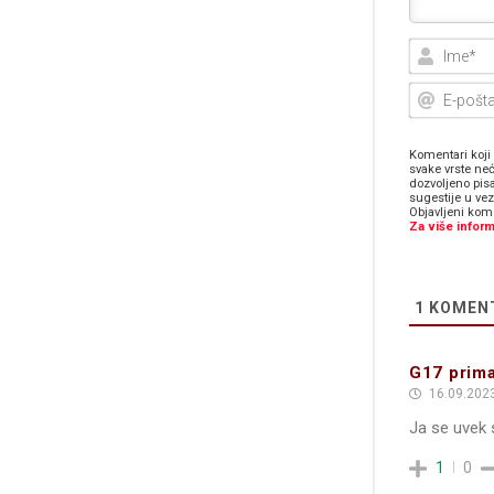
Komentari koji 
svake vrste neć
dozvoljeno pis
sugestije u ve
Objavljeni kome
Za više inform
1
KOMEN
G17 prima
16.09.2023
Ja se uvek 
1
0