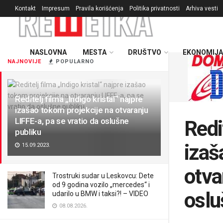
Kontakt
Impresum
Pravila korišćenja
Politika privatnosti
Arhiva vesti
NASLOVNA
MESTA
DRUŠTVO
EKONOMIJA
NAJNOVIJE
POPULARNO
Reditelj filma „Indigo kristal“ najpre
izašao tokom projekcije na otvaranju
LIFFE-a, pa se vratio da oslušne
Redi
publiku
izaš
15.09.2023.
otva
Trostruki sudar u Leskovcu: Dete
od 9 godina vozilo „mercedes“ i
oslu
udarilo u BMW i taksi?! – VIDEO
08.08.2026.