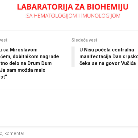
vest
Sledeća vest
ju sa Miroslavom
U Nišu počela centralna
ićem, dobitnikom nagrade
manifestacija Dan srpsko
otno delo na Drum Dum
čeka se na govor Vučića
 Ja sam možda malo
st“