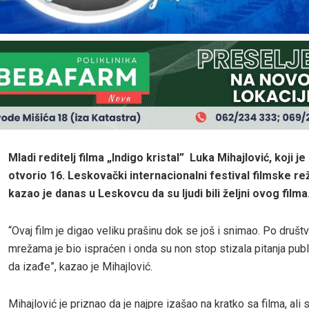
Mladi reditelj filma
„Indigo kristal” Luka Mihajlović, koji je
otvorio 16. Leskovački internacionalni festival filmske rež
kazao je danas u Leskovcu da su ljudi bili željni ovog filma
“Ovaj film je digao veliku prašinu dok se još i snimao. Po društ
mrežama je bio ispraćen i onda su non stop stizala pitanja pub
da izađe”, kazao je Mihajlović.
Mihajlović je priznao da je najpre izašao na kratko sa filma, ali 