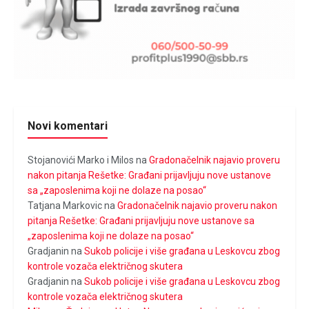
Novi komentari
Stojanovići Marko i Milos
na
Gradonačelnik najavio proveru
nakon pitanja Rešetke: Građani prijavljuju nove ustanove
sa „zaposlenima koji ne dolaze na posao“
Tatjana Markovic
na
Gradonačelnik najavio proveru nakon
pitanja Rešetke: Građani prijavljuju nove ustanove sa
„zaposlenima koji ne dolaze na posao“
Gradjanin
na
Sukob policije i više građana u Leskovcu zbog
kontrole vozača električnog skutera
Gradjanin
na
Sukob policije i više građana u Leskovcu zbog
kontrole vozača električnog skutera