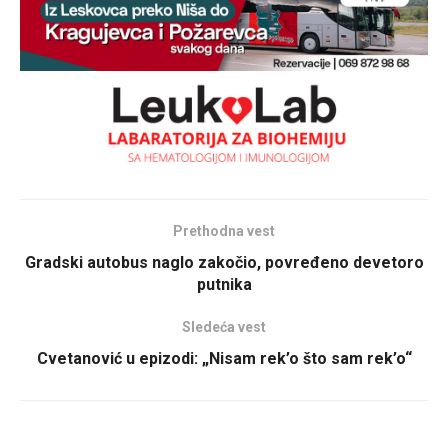
Prethodna vest
Gradski autobus naglo zakočio, povređeno devetoro
putnika
Sledeća vest
Cvetanović u epizodi: „Nisam rek’o što sam rek’o“