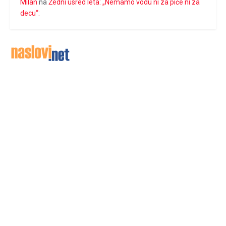
Milan
na
Žedni usred leta: „Nemamo vodu ni za piće ni za
decu“: