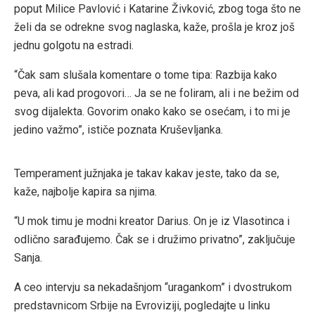
poput Milice Pavlović i Katarine Živković, zbog toga što ne
želi da se odrekne svog naglaska, kaže, prošla je kroz još
jednu golgotu na estradi.
“Čak sam slušala komentare o tome tipa: Razbija kako
peva, ali kad progovori… Ja se ne foliram, ali i ne bežim od
svog dijalekta. Govorim onako kako se osećam, i to mi je
jedino važmo”, ističe poznata Kruševljanka.
Temperament južnjaka je takav kakav jeste, tako da se,
kaže, najbolje kapira sa njima.
“U mok timu je modni kreator Darius. On je iz Vlasotinca i
odlično sarađujemo. Čak se i družimo privatno”, zaključuje
Sanja.
A ceo intervju sa nekadašnjom “uragankom” i dvostrukom
predstavnicom Srbije na Evroviziji, pogledajte u linku