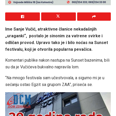
Ime Sanje Vučić, atraktivne članice nekadašnjih
„uraganki“, postalo je sinonim za vatrene svirke i
odličan provod. Upravo tako je i bilo noćas na Sunset
festivalu, koji je otvorila popularna pevačica.
Komentari publike nakon nastupa na Sunset bazenima, bili
su da je Vučićeva bukvalno napravila lom.
“Na mnogo festivala sam učestvovala, a sigurno mi je u
sećanju ostao Egzit sa grupom ZAA”, priseća se.