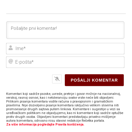
Ime
E-
poš
Komentari koji sadrže psovke, uvrede, pretnje i govor mržnje na nacionalnoj,
verskoj, rasnoj osnovi, kao i netoleranciju svake vrste neće biti objavljeni.
Prilikom pisanja komentara vodite računa o pravopisnim i gramatičkim
pravilima. Nije dozvoljeno pisanje komentara isključivo velikim slovima niti
promovisanje drugih sajtova putem linkova. Komentare i sugestije u vezi sa
uređivačkom politikom ne objavljujemo, kao ni komentare koji sadrže optužbe
protiv drugih osoba. Objavljeni komentari predstavljaju privatno mišljenje
autora komentara, odnosno nisu stavovi redakcije Rešetka portala.
Za više informacija pogledajte Pravila korišćenja.