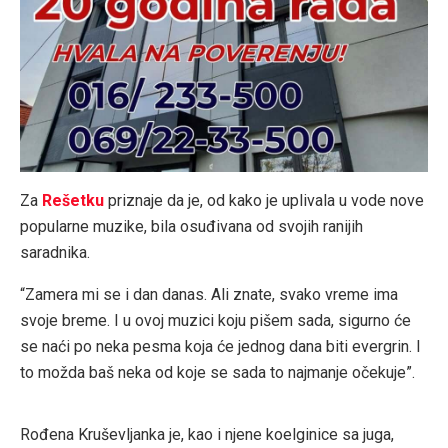
Za
Rešetku
priznaje da je, od kako je uplivala u vode nove
popularne muzike, bila osuđivana od svojih ranijih
saradnika.
“Zamera mi se i dan danas. Ali znate, svako vreme ima
svoje breme. I u ovoj muzici koju pišem sada, sigurno će
se naći po neka pesma koja će jednog dana biti evergrin. I
to možda baš neka od koje se sada to najmanje očekuje”.
Rođena Kruševljanka je, kao i njene koelginice sa juga,