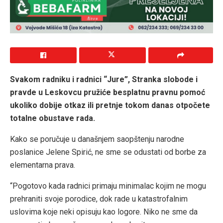
Svakom radniku i radnici “Jure”, Stranka slobode i
pravde u Leskovcu pružiće besplatnu pravnu pomoć
ukoliko dobije otkaz ili pretnje tokom danas otpočete
totalne obustave rada.
Kako se poručuje u današnjem saopštenju narodne
poslanice Jelene Spirić, ne sme se odustati od borbe za
elementarna prava.
“Pogotovo kada radnici primaju minimalac kojim ne mogu
prehraniti svoje porodice, dok rade u katastrofalnim
uslovima koje neki opisuju kao logore. Niko ne sme da