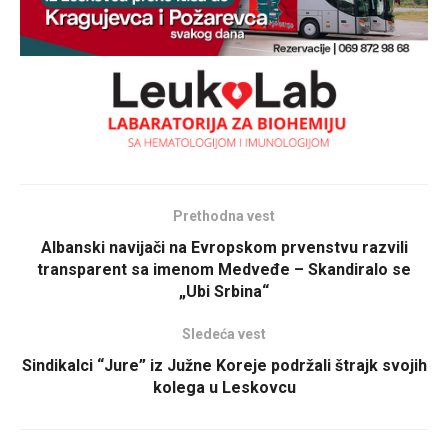
Prethodna vest
Albanski navijači na Evropskom prvenstvu razvili
transparent sa imenom Medveđe – Skandiralo se
„Ubi Srbina“
Sledeća vest
Sindikalci “Jure” iz Južne Koreje podržali štrajk svojih
kolega u Leskovcu