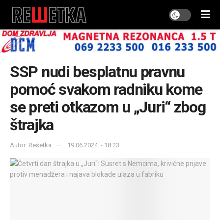
SSP nudi besplatnu pravnu
pomoć svakom radniku kome
se preti otkazom u „Juri“ zbog
štrajka
Autor: Rešetka
19.06.2024. - 18:23