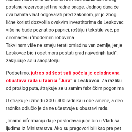
postanu rezervoar jeftine radne snage. Jednog dana će
ova bahata vlast odgovarati pred zakonom, jer je zbog
lične koristi dozvolila ovakvim investitorima da Leskovac
više ne bude poznat po paprici, roštilju i tekstilu već, po
siromaštvu i ‘modernim robovima’.
Takvi nam više ne smeju terati omladinu van zemlje, jer je
Leskovac bio i opet mora postati grad najvedrijih ljudi”,
zaključuje se u saopštenju.
Podsetimo,
jutros od šest sati po
č
ela je celodnevna
obustava rada u fabrici
“
Jura
”
u Leskovcu.
Za razliku
od prošlog puta, štrajkuje se u samim fabričkim pogonima.
U štrajku je između 300 i 400 radnika u obe smene, a deo
radnika odlučio je da ne učestvuje u obustavi rada.
„Imamo informaciju da je poslodavac juče bio u Vladi sa
ljudima iz Ministarstva. Ako su pregovori bili kao pre pet