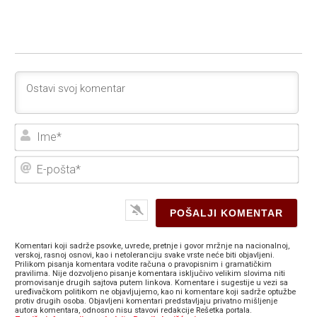
Ime
E-
poš
Komentari koji sadrže psovke, uvrede, pretnje i govor mržnje na nacionalnoj,
verskoj, rasnoj osnovi, kao i netoleranciju svake vrste neće biti objavljeni.
Prilikom pisanja komentara vodite računa o pravopisnim i gramatičkim
pravilima. Nije dozvoljeno pisanje komentara isključivo velikim slovima niti
promovisanje drugih sajtova putem linkova. Komentare i sugestije u vezi sa
uređivačkom politikom ne objavljujemo, kao ni komentare koji sadrže optužbe
protiv drugih osoba. Objavljeni komentari predstavljaju privatno mišljenje
autora komentara, odnosno nisu stavovi redakcije Rešetka portala.