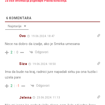
Za više informacija pogledajte Pravila korišćenja.
6
KOMENTARA
Najstarije
Ovo
19.06.2024. 18:47
Nece na dobro da izadje, ako je Smirka umesana
Odgovori
2
0
Siza
19.06.2024. 18:50
Ima da bude na kraj, radnici jure napadali sirku pa ona tuzila i
uzela pare
Odgovori
2
-1
Jelena
23.06.2024. 11:13