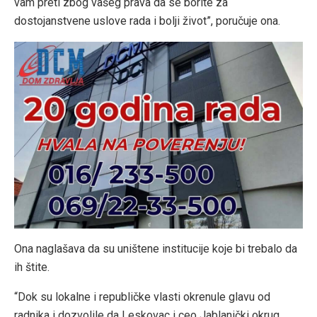
vam preti zbog vašeg prava da se borite za
dostojanstvene uslove rada i bolji život”, poručuje ona.
Ona naglašava da su uništene institucije koje bi trebalo da
ih štite.
“Dok su lokalne i republičke vlasti okrenule glavu od
radnika i dozvolile da Leskovac i ceo Jablanički okrug