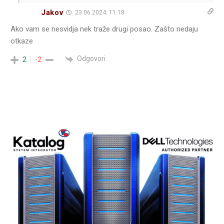
Jakov
23.06.2024. 11:18
Ako vam se nesvidja nek traže drugi posao. Zašto nedaju
otkaze
Odgovori
2
-2