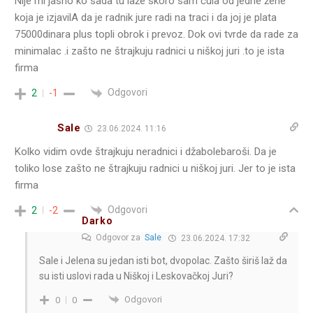
Nije mi jasno ko sada tu laže skoro sam čula od jedne žene
koja je izjavilA da je radnik jure radi na traci i da joj je plata
75000dinara plus topli obrok i prevoz. Dok ovi tvrde da rade za
minimalac .i zašto ne štrajkuju radnici u niškoj juri .to je ista
firma
Odgovori
2
-1
Sale
23.06.2024. 11:16
Kolko vidim ovde štrajkuju neradnici i džabolebaroši. Da je
toliko lose zašto ne štrajkuju radnici u niškoj juri. Jer to je ista
firma
Odgovori
2
-2
Darko
Odgovor za
Sale
23.06.2024. 17:32
Sale i Jelena su jedan isti bot, dvopolac. Zašto širiš laž da
su isti uslovi rada u Niškoj i Leskovačkoj Juri?
Odgovori
0
0