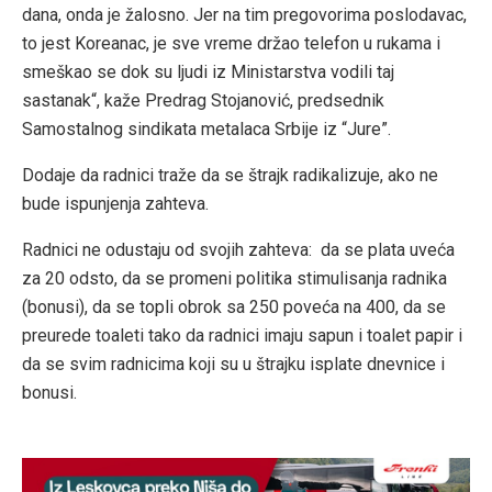
dana, onda je žalosno. Jer na tim pregovorima poslodavac,
to jest Koreanac, je sve vreme držao telefon u rukama i
smeškao se dok su ljudi iz Ministarstva vodili taj
sastanak“, kaže Predrag Stojanović, predsednik
Samostalnog sindikata metalaca Srbije iz “Jure”.
Dodaje da radnici traže da se štrajk radikalizuje, ako ne
bude ispunjenja zahteva.
Radnici ne odustaju od svojih zahteva: da se plata uveća
za 20 odsto, da se promeni politika stimulisanja radnika
(bonusi), da se topli obrok sa 250 poveća na 400, da se
preurede toaleti tako da radnici imaju sapun i toalet papir i
da se svim radnicima koji su u štrajku isplate dnevnice i
bonusi.