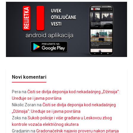
Novi komentari
Pera
na
Čisti se divlja deponija kod nekadašnjeg „Džinsija“:
Uređuje se i javna površina
Nikolic Zoran
na
Čisti se divlja deponija kod nekadašnjeg
„Džinsija“: Uređuje se i javna površina
Zoks
na
Sukob policije i više građana u Leskovcu zbog
kontrole vozača električnog skutera
Gradjanin
na
Gradonačelnik najavio proveru nakon pitanja