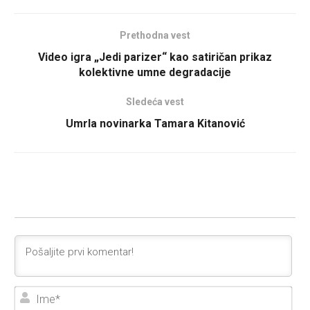
Prethodna vest
Video igra „Jedi parizer“ kao satiričan prikaz
kolektivne umne degradacije
Sledeća vest
Umrla novinarka Tamara Kitanović
Ime