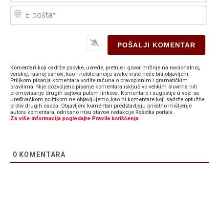
E-
poš
Komentari koji sadrže psovke, uvrede, pretnje i govor mržnje na nacionalnoj,
verskoj, rasnoj osnovi, kao i netoleranciju svake vrste neće biti objavljeni.
Prilikom pisanja komentara vodite računa o pravopisnim i gramatičkim
pravilima. Nije dozvoljeno pisanje komentara isključivo velikim slovima niti
promovisanje drugih sajtova putem linkova. Komentare i sugestije u vezi sa
uređivačkom politikom ne objavljujemo, kao ni komentare koji sadrže optužbe
protiv drugih osoba. Objavljeni komentari predstavljaju privatno mišljenje
autora komentara, odnosno nisu stavovi redakcije Rešetka portala.
Za više informacija pogledajte Pravila korišćenja.
0
KOMENTARA