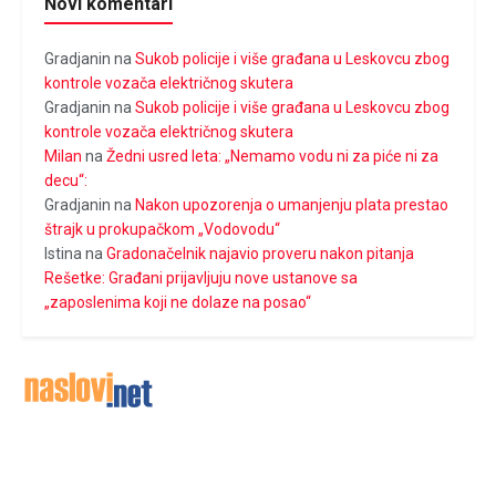
Novi komentari
Gradjanin
na
Sukob policije i više građana u Leskovcu zbog
kontrole vozača električnog skutera
Gradjanin
na
Sukob policije i više građana u Leskovcu zbog
kontrole vozača električnog skutera
Milan
na
Žedni usred leta: „Nemamo vodu ni za piće ni za
decu“:
Gradjanin
na
Nakon upozorenja o umanjenju plata prestao
štrajk u prokupačkom „Vodovodu“
Istina
na
Gradonačelnik najavio proveru nakon pitanja
Rešetke: Građani prijavljuju nove ustanove sa
„zaposlenima koji ne dolaze na posao“