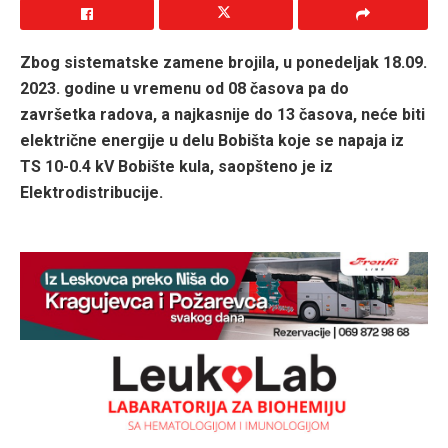
Zbog sistematske zamene brojila, u ponedeljak 18.09.
2023. godine u vremenu od 08 časova pa do
završetka radova, a najkasnije do 13 časova, neće biti
električne energije u delu Bobišta koje se napaja iz
TS 10-0.4 kV Bobište kula, saopšteno je iz
Elektrodistribucije.