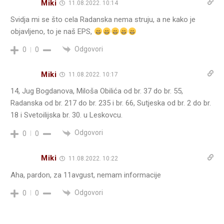
Miki
11.08.2022. 10:14
Svidja mi se što cela Radanska nema struju, a ne kako je
objavljeno, to je naš EPS,
Odgovori
0
0
Miki
11.08.2022. 10:17
14, Jug Bogdanova, Miloša Obilića od br. 37 do br. 55,
Radanska od br. 217 do br. 235 i br. 66, Sutjeska od br. 2 do br.
18 i Svetoilijska br. 30. u Leskovcu.
Odgovori
0
0
Miki
11.08.2022. 10:22
Aha, pardon, za 11avgust, nemam informacije
Odgovori
0
0