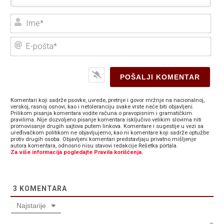
Ime
E-
poš
Komentari koji sadrže psovke, uvrede, pretnje i govor mržnje na nacionalnoj,
verskoj, rasnoj osnovi, kao i netoleranciju svake vrste neće biti objavljeni.
Prilikom pisanja komentara vodite računa o pravopisnim i gramatičkim
pravilima. Nije dozvoljeno pisanje komentara isključivo velikim slovima niti
promovisanje drugih sajtova putem linkova. Komentare i sugestije u vezi sa
uređivačkom politikom ne objavljujemo, kao ni komentare koji sadrže optužbe
protiv drugih osoba. Objavljeni komentari predstavljaju privatno mišljenje
autora komentara, odnosno nisu stavovi redakcije Rešetka portala.
Za više informacija pogledajte Pravila korišćenja.
3
KOMENTARA
Najstarije