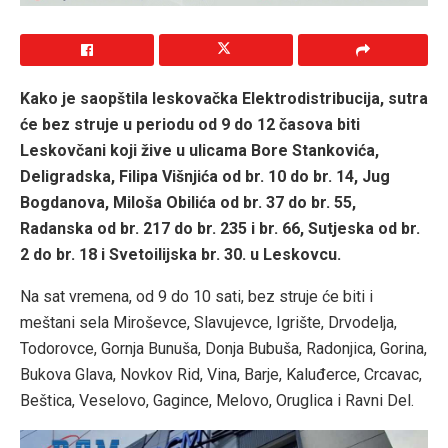
Kako je saopštila leskovačka Elektrodistribucija, sutra
će bez struje u periodu od 9 do 12 časova biti
Leskovčani koji žive u ulicama Bore Stankovića,
Deligradska, Filipa Višnjića od br. 10 do br. 14, Jug
Bogdanova, Miloša Obilića od br. 37 do br. 55,
Radanska od br. 217 do br. 235 i br. 66, Sutjeska od br.
2 do br. 18 i Svetoilijska br. 30. u Leskovcu.
Na sat vremena, od 9 do 10 sati, bez struje će biti i
meštani sela Miroševce, Slavujevce, Igrište, Drvodelja,
Todorovce, Gornja Bunuša, Donja Bubuša, Radonjica, Gorina,
Bukova Glava, Novkov Rid, Vina, Barje, Kaluđerce, Crcavac,
Beštica, Veselovo, Gagince, Melovo, Oruglica i Ravni Del.