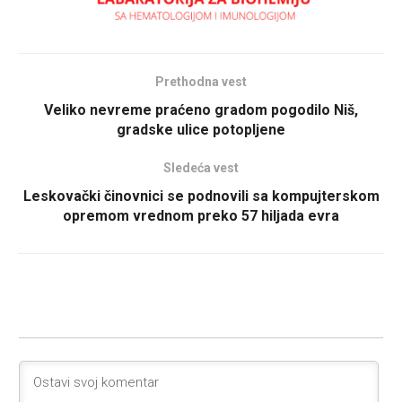
Prethodna vest
Veliko nevreme praćeno gradom pogodilo Niš,
gradske ulice potopljene
Sledeća vest
Leskovački činovnici se podnovili sa kompujterskom
opremom vrednom preko 57 hiljada evra