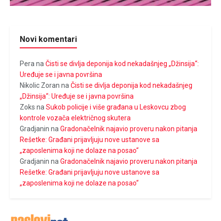
Novi komentari
Pera
na
Čisti se divlja deponija kod nekadašnjeg „Džinsija“:
Uređuje se i javna površina
Nikolic Zoran
na
Čisti se divlja deponija kod nekadašnjeg
„Džinsija“: Uređuje se i javna površina
Zoks
na
Sukob policije i više građana u Leskovcu zbog
kontrole vozača električnog skutera
Gradjanin
na
Gradonačelnik najavio proveru nakon pitanja
Rešetke: Građani prijavljuju nove ustanove sa
„zaposlenima koji ne dolaze na posao“
Gradjanin
na
Gradonačelnik najavio proveru nakon pitanja
Rešetke: Građani prijavljuju nove ustanove sa
„zaposlenima koji ne dolaze na posao“