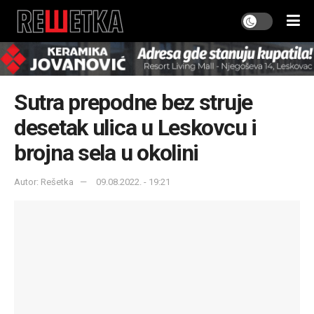
Sutra prepodne bez struje
desetak ulica u Leskovcu i
brojna sela u okolini
Autor: Rešetka
09.08.2022. - 19:21