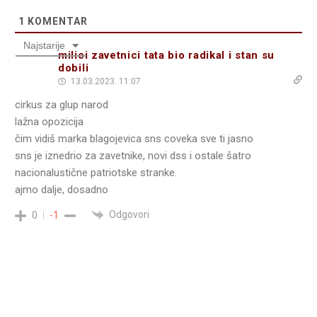
1
KOMENTAR
Najstarije
milici zavetnici tata bio radikal i stan su
dobili
13.03.2023. 11:07
cirkus za glup narod
lažna opozicija
čim vidiš marka blagojevica sns coveka sve ti jasno
sns je iznedrio za zavetnike, novi dss i ostale šatro
nacionalustične patriotske stranke.
ajmo dalje, dosadno
Odgovori
0
-1