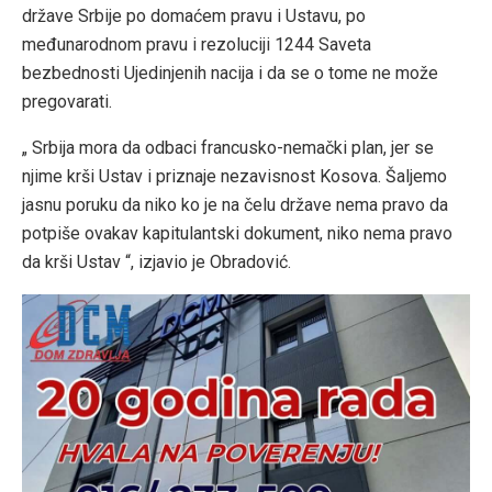
države Srbije po domaćem pravu i Ustavu, po
međunarodnom pravu i rezoluciji 1244 Saveta
bezbednosti Ujedinjenih nacija i da se o tome ne može
pregovarati.
„ Srbija mora da odbaci francusko-nemački plan, jer se
njime krši Ustav i priznaje nezavisnost Kosova. Šaljemo
jasnu poruku da niko ko je na čelu države nema pravo da
potpiše ovakav kapitulantski dokument, niko nema pravo
da krši Ustav “, izjavio je Obradović.