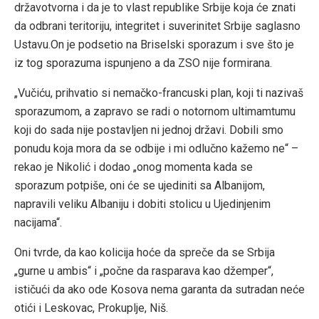
državotvorna i da je to vlast republike Srbije koja će znati
da odbrani teritoriju, integritet i suverinitet Srbije saglasno
Ustavu.On je podsetio na Briselski sporazum i sve što je
iz tog sporazuma ispunjeno a da ZSO nije formirana.
„Vučiću, prihvatio si nemačko-francuski plan, koji ti nazivaš
sporazumom, a zapravo se radi o notornom ultimamtumu
koji do sada nije postavljen ni jednoj državi. Dobili smo
ponudu koja mora da se odbije i mi odlučno kažemo ne“ –
rekao je Nikolić i dodao „onog momenta kada se
sporazum potpiše, oni će se ujediniti sa Albanijom,
napravili veliku Albaniju i dobiti stolicu u Ujedinjenim
nacijama“.
Oni tvrde, da kao kolicija hoće da spreče da se Srbija
„gurne u ambis“ i „počne da rasparava kao džemper“,
ističući da ako ode Kosova nema garanta da sutradan neće
otići i Leskovac, Prokuplje, Niš.