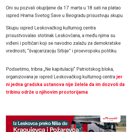
Oni su pozvali okupljene da 17. marta u 18 sati na platao
ispred Hrama Svetog Save u Beogradu prisustvuju skupu.
Skupu ispred Leskovačkog kulturnog centra
prisustvovalao stotinak Leskovčana, a među njima su
viđeni i poltičari koji se navodno zalažu za demokratske
vrednosti, “švajcarizaciju Srbije” i proevropsku politiku.
Podsetimo, tribna „Ne kapitulaciji“ Patriotskog bloka,
organizovana je ispred Leskovačkog kulturnog centra
jer
ni jedna gradska ustanova nije želela da im dozvoli da
tribinu održe u njihovim prostorijama
.