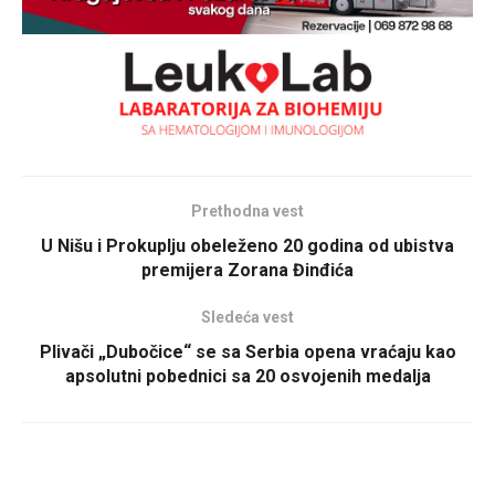
Prethodna vest
U Nišu i Prokuplju obeleženo 20 godina od ubistva
premijera Zorana Đinđića
Sledeća vest
Plivači „Dubočice“ se sa Serbia opena vraćaju kao
apsolutni pobednici sa 20 osvojenih medalja