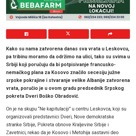
Kako su nama zatvorena danas sva vrata u Leskovcu,
pa tribinu moramo da održimo na ulici, tako su svima u
Srbiji koji poručuju da bi potpisivanje francusko-
nemačkog plana za Kosovo značilo secesiju južne
srpske pokrajine i stvaranje velike Albanije zatvorena
vrata, poručio je u ovom gradu predsednik Srpskog
pokreta Dveri Boško Obradović.
On je na skupu “Ne kapitulaciji” u centru Leskovca, koji su
organizovali predstavnici Dveri, Nove demokratske
stranke Srbije, Pokreta obnove Kraljevine Srbije i
Zavetnici, rekao da je Kosovo i Metohija sastavni deo