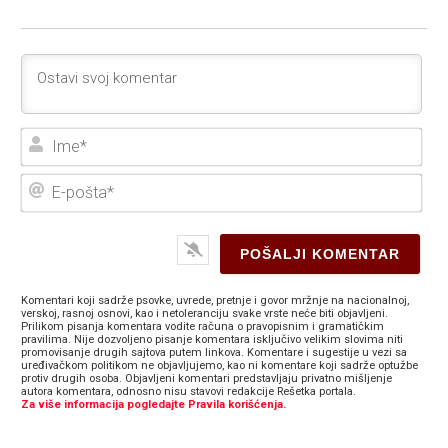
Ime
E-
poš
Komentari koji sadrže psovke, uvrede, pretnje i govor mržnje na nacionalnoj,
verskoj, rasnoj osnovi, kao i netoleranciju svake vrste neće biti objavljeni.
Prilikom pisanja komentara vodite računa o pravopisnim i gramatičkim
pravilima. Nije dozvoljeno pisanje komentara isključivo velikim slovima niti
promovisanje drugih sajtova putem linkova. Komentare i sugestije u vezi sa
uređivačkom politikom ne objavljujemo, kao ni komentare koji sadrže optužbe
protiv drugih osoba. Objavljeni komentari predstavljaju privatno mišljenje
autora komentara, odnosno nisu stavovi redakcije Rešetka portala.
Za više informacija pogledajte Pravila korišćenja.