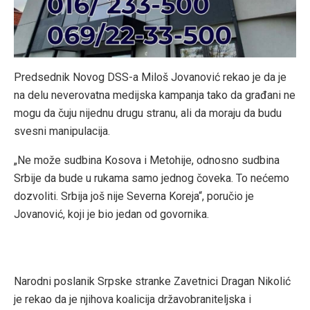
Predsednik Novog DSS-a Miloš Jovanović rekao je da je
na delu neverovatna medijska kampanja tako da građani ne
mogu da čuju nijednu drugu stranu, ali da moraju da budu
svesni manipulacija.
„Ne može sudbina Kosova i Metohije, odnosno sudbina
Srbije da bude u rukama samo jednog čoveka. To nećemo
dozvoliti. Srbija još nije Severna Koreja“, poručio je
Jovanović, koji je bio jedan od govornika.
Narodni poslanik Srpske stranke Zavetnici Dragan Nikolić
je rekao da je njihova koalicija državobraniteljska i