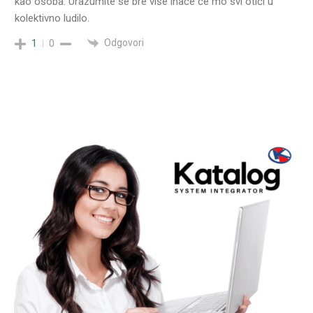
kao osoba. Urazumite se bre više inače će mo svi otići u
kolektivno ludilo.
Odgovori
1
0