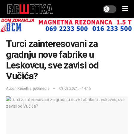
Turci zainteresovani za
gradnju nove fabrike u
Leskovcu, sve zavisi od
Vučića?
Autor: Rešetka, juGmedia
03.03.2021. - 14:15