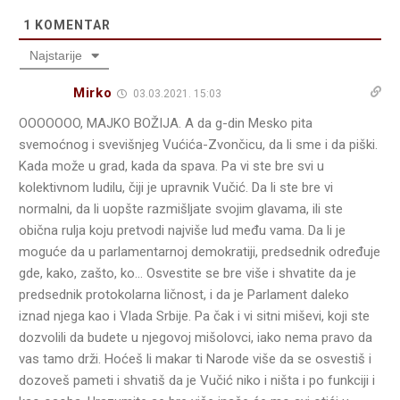
1
KOMENTAR
Najstarije
Mirko
03.03.2021. 15:03
OOOOOOO, MAJKO BOŽIJA. A da g-din Mesko pita
svemoćnog i svevišnjeg Vućića-Zvončicu, da li sme i da piški.
Kada može u grad, kada da spava. Pa vi ste bre svi u
kolektivnom ludilu, čiji je upravnik Vučić. Da li ste bre vi
normalni, da li uopšte razmišljate svojim glavama, ili ste
obična rulja koju pretvodi najviše lud među vama. Da li je
moguće da u parlamentarnoj demokratiji, predsednik određuje
gde, kako, zašto, ko… Osvestite se bre više i shvatite da je
predsednik protokolarna ličnost, i da je Parlament daleko
iznad njega kao i Vlada Srbije. Pa čak i vi sitni miševi, koji ste
dozvolili da budete u njegovoj mišolovci, iako nema pravo da
vas tamo drži. Hoćeš li makar ti Narode više da se osvestiš i
dozoveš pameti i shvatiš da je Vučić niko i ništa i po funkciji i