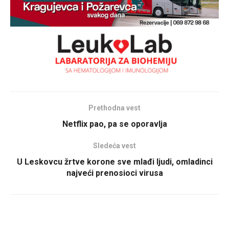
Prethodna vest
Netflix pao, pa se oporavlja
Sledeća vest
U Leskovcu žrtve korone sve mlađi ljudi, omladinci
najveći prenosioci virusa