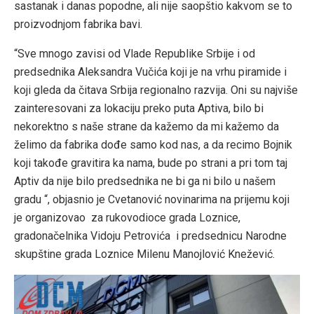
sastanak i danas popodne, ali nije saopštio kakvom se to
proizvodnjom fabrika bavi.
“Sve mnogo zavisi od Vlade Republike Srbije i od
predsednika Aleksandra Vučića koji je na vrhu piramide i
koji gleda da čitava Srbija regionalno razvija. Oni su najviše
zainteresovani za lokaciju preko puta Aptiva, bilo bi
nekorektno s naše strane da kažemo da mi kažemo da
želimo da fabrika dođe samo kod nas, a da recimo Bojnik
koji takođe gravitira ka nama, bude po strani a pri tom taj
Aptiv da nije bilo predsednika ne bi ga ni bilo u našem
gradu “, objasnio je Cvetanović novinarima na prijemu koji
je organizovao za rukovodioce grada Loznice,
gradonačelnika Vidoju Petrovića i predsednicu Narodne
skupštine grada Loznice Milenu Manojlović Knežević.