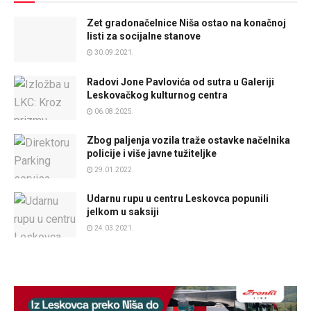
Zet gradonačelnice Niša ostao na konačnoj
listi za socijalne stanove
30.09.2021.
Radovi Jone Pavlovića od sutra u Galeriji
Leskovačkog kulturnog centra
06.08.2025.
Zbog paljenja vozila traže ostavke načelnika
policije i više javne tužiteljke
29.01.2022.
Udarnu rupu u centru Leskovca popunili
jelkom u saksiji
24.03.2021.