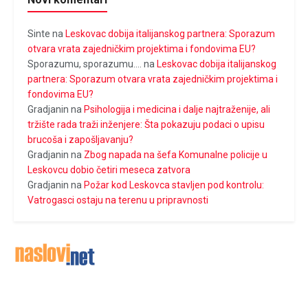
Sinte
na
Leskovac dobija italijanskog partnera: Sporazum
otvara vrata zajedničkim projektima i fondovima EU?
Sporazumu, sporazumu....
na
Leskovac dobija italijanskog
partnera: Sporazum otvara vrata zajedničkim projektima i
fondovima EU?
Gradjanin
na
Psihologija i medicina i dalje najtraženije, ali
tržište rada traži inženjere: Šta pokazuju podaci o upisu
brucoša i zapošljavanju?
Gradjanin
na
Zbog napada na šefa Komunalne policije u
Leskovcu dobio četiri meseca zatvora
Gradjanin
na
Požar kod Leskovca stavljen pod kontrolu:
Vatrogasci ostaju na terenu u pripravnosti