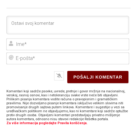
Ime
E-
poš
Komentari koji sadrže psovke, uvrede, pretnje i govor mržnje na nacionalnoj,
verskoj, rasnoj osnovi, kao i netoleranciju svake vrste neće biti objavljeni.
Prilikom pisanja komentara vodite računa o pravopisnim i gramatičkim
pravilima. Nije dozvoljeno pisanje komentara isključivo velikim slovima niti
promovisanje drugih sajtova putem linkova. Komentare i sugestije u vezi sa
uređivačkom politikom ne objavljujemo, kao ni komentare koji sadrže optužbe
protiv drugih osoba. Objavljeni komentari predstavljaju privatno mišljenje
autora komentara, odnosno nisu stavovi redakcije Rešetka portala.
Za više informacija pogledajte Pravila korišćenja.