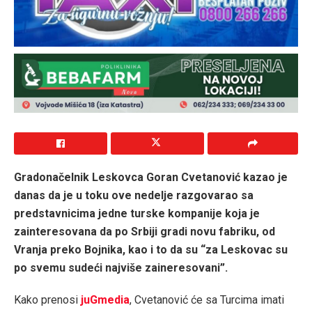
Gradonačelnik Leskovca Goran Cvetanović kazao je
danas da je u toku ove nedelje razgovarao sa
predstavnicima jedne turske kompanije koja je
zainteresovana da po Srbiji gradi novu fabriku, od
Vranja preko Bojnika, kao i to da su “za Leskovac su
po svemu sudeći najviše zaineresovani”.
Kako prenosi
juGmedia
, Cvetanović će sa Turcima imati