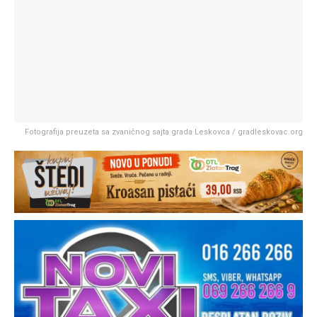
Fotografija preuzeta sa zvaničnog sajta grada Leskovca / gradleskovac.org