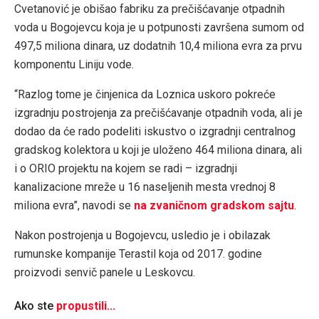
Cvetanović je obišao fabriku za prečišćavanje otpadnih
voda u Bogojevcu koja je u potpunosti završena sumom od
497,5 miliona dinara, uz dodatnih 10,4 miliona evra za prvu
komponentu Liniju vode.
“Razlog tome je činjenica da Loznica uskoro pokreće
izgradnju postrojenja za prečišćavanje otpadnih voda, ali je
dodao da će rado podeliti iskustvo o izgradnji centralnog
gradskog kolektora u koji je uloženo 464 miliona dinara, ali
i o ORIO projektu na kojem se radi – izgradnji
kanalizacione mreže u 16 naseljenih mesta vrednoj 8
miliona evra”, navodi se
na zvaničnom gradskom sajtu
.
Nakon postrojenja u Bogojevcu, usledio je i obilazak
rumunske kompanije Terastil koja od 2017. godine
proizvodi senvič panele u Leskovcu.
Ako ste
propustili...