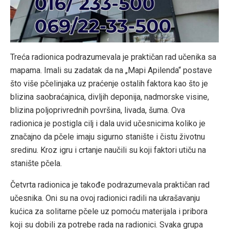
Treća radionica podrazumevala je praktičan rad učenika sa
mapama. Imali su zadatak da na „Mapi Apilenda“ postave
što više pčelinjaka uz praćenje ostalih faktora kao što je
blizina saobraćajnica, divljih deponija, nadmorske visine,
blizina poljoprivrednih površina, livada, šuma. Ova
radionica je postigla cilj i dala uvid učesnicima koliko je
značajno da pčele imaju sigurno stanište i čistu životnu
sredinu. Kroz igru i crtanje naučili su koji faktori utiču na
stanište pčela.
Četvrta radionica je takođe podrazumevala praktičan rad
učesnika. Oni su na ovoj radionici radili na ukrašavanju
kućica za solitarne pčele uz pomoću materijala i pribora
koji su dobili za potrebe rada na radionici. Svaka grupa