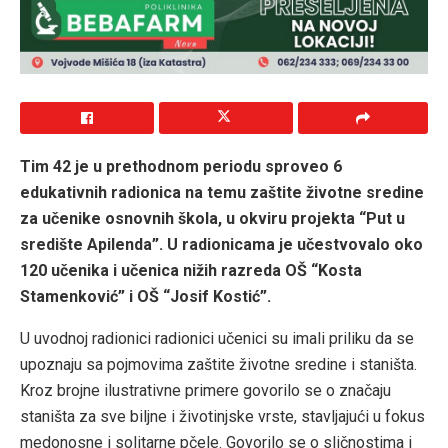
Tim 42 je u prethodnom periodu sproveo 6
edukativnih radionica na temu zaštite životne sredine
za učenike osnovnih škola, u okviru projekta “Put u
središte Apilenda”. U radionicama je učestvovalo oko
120 učenika i učenica nižih razreda OŠ “Kosta
Stamenković” i OŠ “Josif Kostić”.
U uvodnoj radionici radionici učenici su imali priliku da se
upoznaju sa pojmovima zaštite životne sredine i staništa.
Kroz brojne ilustrativne primere govorilo se o značaju
staništa za sve biljne i životinjske vrste, stavljajući u fokus
medonosne i solitarne pčele. Govorilo se o sličnostima i