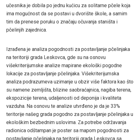
učesnika je dobila po jednu kućicu za solitarne pčele koja
ima mogućnost da se postavi u dvorište škole, a samim
tim da prenese poruku o značaju očuvanja staništa i
pčelinjih zajednica.
Izrađena je analiza pogodnosti za postavljanje pčelinjaka
na teritoriji grada Leskovca, gde su na osnovu
višekriterijumske analize mapirane ekološki pogodne
lokacije za postavljanje pčelinjaka. Višekriterijumska
analiza podrazumeva uzimanje u obzir više faktora kao što
su namene zemljišta, blizine saobraćajnica, nagiba terena,
ekspozicije terena, udaljenosti od deponija i kvaliteta
vazduha. Na osnovu te analize utvrđeno je da je 33%
teritorije našeg grada pogodno za postavljanje pčelinjaka u
ekološkim bezbednim uslovima. Za potrebe održavanja
radionica odštampan je poster sa mapom pogodnosti za
postavljanje pčelinjaka na teritoriji grada Leskovca sa