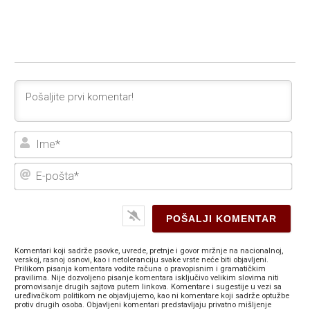
Ime
E-
poš
Komentari koji sadrže psovke, uvrede, pretnje i govor mržnje na nacionalnoj,
verskoj, rasnoj osnovi, kao i netoleranciju svake vrste neće biti objavljeni.
Prilikom pisanja komentara vodite računa o pravopisnim i gramatičkim
pravilima. Nije dozvoljeno pisanje komentara isključivo velikim slovima niti
promovisanje drugih sajtova putem linkova. Komentare i sugestije u vezi sa
uređivačkom politikom ne objavljujemo, kao ni komentare koji sadrže optužbe
protiv drugih osoba. Objavljeni komentari predstavljaju privatno mišljenje