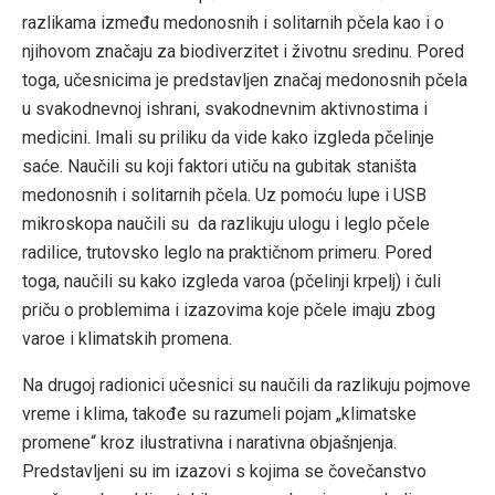
razlikama između medonosnih i solitarnih pčela kao i o
njihovom značaju za biodiverzitet i životnu sredinu. Pored
toga, učesnicima je predstavljen značaj medonosnih pčela
u svakodnevnoj ishrani, svakodnevnim aktivnostima i
medicini. Imali su priliku da vide kako izgleda pčelinje
saće. Naučili su koji faktori utiču na gubitak staništa
medonosnih i solitarnih pčela. Uz pomoću lupe i USB
mikroskopa naučili su da razlikuju ulogu i leglo pčele
radilice, trutovsko leglo na praktičnom primeru. Pored
toga, naučili su kako izgleda varoa (pčelinji krpelj) i čuli
priču o problemima i izazovima koje pčele imaju zbog
varoe i klimatskih promena.
Na drugoj radionici učesnici su naučili da razlikuju pojmove
vreme i klima, takođe su razumeli pojam „klimatske
promene“ kroz ilustrativna i narativna objašnjenja.
Predstavljeni su im izazovi s kojima se čovečanstvo