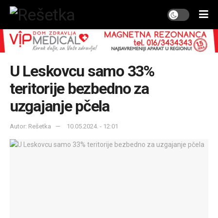
U Leskovcu samo 33%
teritorije bezbedno za
uzgajanje pčela
Autor: Rešetka
10.05.2024. - 12:01