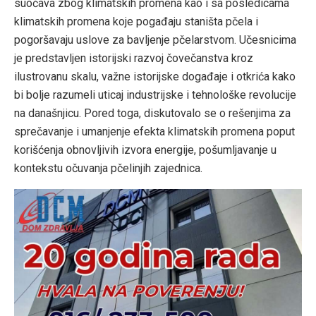
suočava zbog klimatskih promena kao i sa posledicama
klimatskih promena koje pogađaju staništa pčela i
pogoršavaju uslove za bavljenje pčelarstvom. Učesnicima
je predstavljen istorijski razvoj čovečanstva kroz
ilustrovanu skalu, važne istorijske događaje i otkrića kako
bi bolje razumeli uticaj industrijske i tehnološke revolucije
na današnjicu. Pored toga, diskutovalo se o rešenjima za
sprečavanje i umanjenje efekta klimatskih promena poput
korišćenja obnovljivih izvora energije, pošumljavanje u
kontekstu očuvanja pčelinjih zajednica.