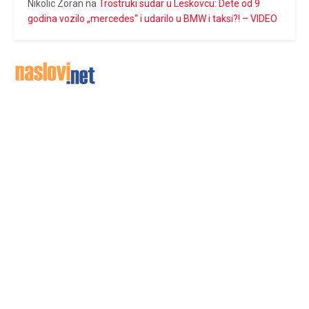
Nikolic Zoran
na
Trostruki sudar u Leskovcu: Dete od 9
godina vozilo „mercedes“ i udarilo u BMW i taksi?! – VIDEO