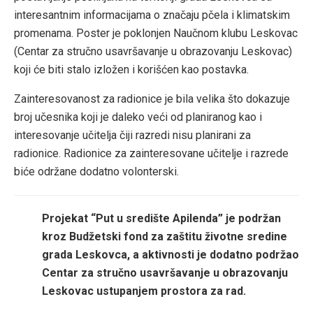
interesantnim informacijama o značaju pčela i klimatskim
promenama. Poster je poklonjen Naučnom klubu Leskovac
(Centar za stručno usavršavanje u obrazovanju Leskovac)
koji će biti stalo izložen i korišćen kao postavka.
Zainteresovanost za radionice je bila velika što dokazuje
broj učesnika koji je daleko veći od planiranog kao i
interesovanje učitelja čiji razredi nisu planirani za
radionice. Radionice za zainteresovane učitelje i razrede
biće održane dodatno volonterski.
Projekat “Put u središte Apilenda” je podržan
kroz Budžetski fond za zaštitu životne sredine
grada Leskovca, a aktivnosti je dodatno podržao
Centar za stručno usavršavanje u obrazovanju
Leskovac ustupanjem prostora za rad.