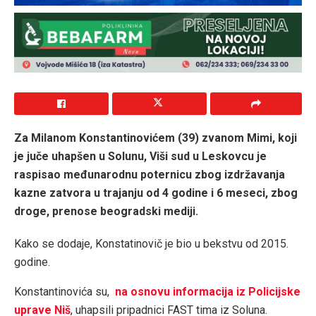
Za Milanom Konstantinovićem (39) zvanom Mimi, koji
je juče uhapšen u Solunu, Viši sud u Leskovcu je
raspisao međunarodnu poternicu zbog izdržavanja
kazne zatvora u trajanju od 4 godine i 6 meseci, zbog
droge, prenose beogradski mediji.
Kako se dodaje, Konstatinovič je bio u bekstvu od 2015.
godine.
Konstantinovića su,
na osnovu informacija iz Policijske
uprave Niš
, uhapsili pripadnici FAST tima iz Soluna.