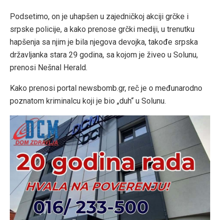
Podsetimo, on je uhapšen u zajedničkoj akciji grčke i
srpske policije, a kako prenose grčki mediji, u trenutku
hapšenja sa njim je bila njegova devojka, takođe srpska
državljanka stara 29 godina, sa kojom je živeo u Solunu,
prenosi Nešnal Herald.
Kako prenosi portal newsbomb.gr, reč je o međunarodno
poznatom kriminalcu koji je bio „duh“ u Solunu.