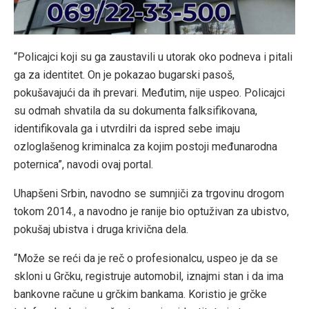
“Policajci koji su ga zaustavili u utorak oko podneva i pitali
ga za identitet. On je pokazao bugarski pasoš,
pokušavajući da ih prevari. Međutim, nije uspeo. Policajci
su odmah shvatila da su dokumenta falksifikovana,
identifikovala ga i utvrdilri da ispred sebe imaju
ozloglašenog kriminalca za kojim postoji međunarodna
poternica”, navodi ovaj portal.
Uhapšeni Srbin, navodno se sumnjiči za trgovinu drogom
tokom 2014., a navodno je ranije bio optuživan za ubistvo,
pokušaj ubistva i druga krivična dela.
“Može se reći da je reč o profesionalcu, uspeo je da se
skloni u Grčku, registruje automobil, iznajmi stan i da ima
bankovne račune u grčkim bankama. Koristio je grčke