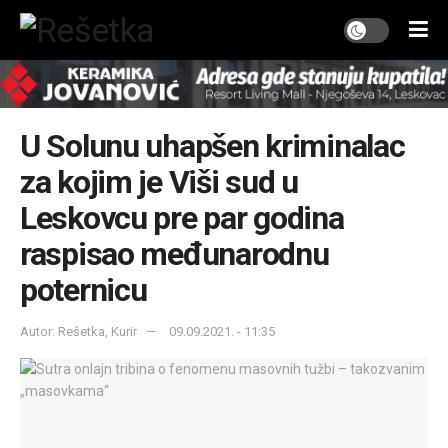
U Solunu uhapšen kriminalac
za kojim je Viši sud u
Leskovcu pre par godina
raspisao međunarodnu
poternicu
Autor: Rešetka, Kurir
09.09.2021. - 11:35