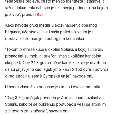
telefonske brojeve, često menjao identitete i stanove, a
lažna dokumenta nabavio je i za svoju partnerku, sa kojom
je živeo”, prenosi
Kurir
.
Kako navode grčki mediji, u akciji hapšenja opasnog
begunca, učestvovala je i naša policija, koja im je i
dostavila informacije o odbeglom kriminalcu.
“Tokom pretresa kuće u okolini Soluna, u kojoj su živeli,
pronađeni su mobilni telefoni, manja količina kanabisa
ukupne težine 21,3 grama, lične karte za koje je utvrđeno
da su prijavljene kao izgubljene, kao i 2.150 evra, i potvrda
o registraciji u zemlji Evropske unije”, navode oni.
U svom vlasništvu begunac je i imao i dva automobila.
“Ovaj 39- godišnjak priveden je Apelacionom tužilaštvu u
Solunu, kako bi se pokrenuo postupak u vezi sa srpskim
zahtevom za izručenje”, navode oni.