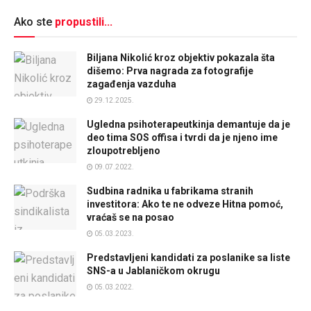
Ako ste
propustili...
Biljana Nikolić kroz objektiv pokazala šta
dišemo: Prva nagrada za fotografije
zagađenja vazduha
29.12.2025.
Ugledna psihoterapeutkinja demantuje da je
deo tima SOS offisa i tvrdi da je njeno ime
zloupotrebljeno
09.07.2022.
Sudbina radnika u fabrikama stranih
investitora: Ako te ne odveze Hitna pomoć,
vraćaš se na posao
05.03.2023.
Predstavljeni kandidati za poslanike sa liste
SNS-a u Jablaničkom okrugu
05.03.2022.