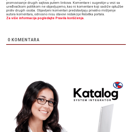
promovisanje drugih sajtova putem linkova. Komentare i sugestije u vezi sa
uređivačkom politikom ne objavljujemo, kao ni komentare koji sadrže optužbe
protiv drugih osoba. Objavljeni komentari predstavljaju privatno mišljenje
autora komentara, odnosno nisu stavovi redakcije Rešetka portala.
Za više informacija pogledajte Pravila korišćenja.
0
KOMENTARA