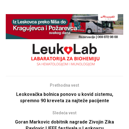
Prethodna vest
Leskovačka bolnica ponovo u kovid sistemu,
spremno 90 kreveta za najteže pacijente
Sledeća vest
Goran Markovic dobitnik nagrade Zivojin Zika
Pavlovic LIFFE festivala u Leskovcu