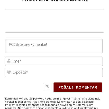
Ime
E-
poš
Komentari koji sadrže psovke, uvrede, pretnje i govor mržnje na nacionalnoj,
verskoj, rasnoj osnovi, kao i netoleranciju svake vrste neće biti objavljeni.
Prilikom pisanja komentara vodite računa o pravopisnim i gramatičkim
pravilima. Nije dozvoljeno pisanje komentara isključivo velikim slovima niti