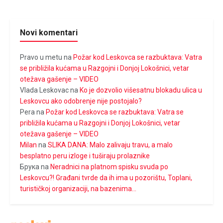
Novi komentari
Pravo u metu
na
Požar kod Leskovca se razbuktava: Vatra
se približila kućama u Razgojni i Donjoj Lokošnici, vetar
otežava gašenje – VIDEO
Vlada Leskovac
na
Ko je dozvolio višesatnu blokadu ulica u
Leskovcu ako odobrenje nije postojalo?
Pera
na
Požar kod Leskovca se razbuktava: Vatra se
približila kućama u Razgojni i Donjoj Lokošnici, vetar
otežava gašenje – VIDEO
Milan
na
SLIKA DANA: Malo zalivaju travu, a malo
besplatno peru izloge i tuširaju prolaznike
Брука
na
Neradnici na platnom spisku svuda po
Leskovcu?! Građani tvrde da ih ima u pozorištu, Toplani,
turističkoj organizaciji, na bazenima…