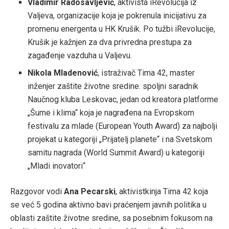
Vladimir Radosavljević
, aktivista iRevolucija iz
Valjeva, organizacije koja je pokrenula inicijativu za
promenu energenta u HK Krušik. Po tužbi iRevolucije,
Krušik je kažnjen za dva privredna prestupa za
zagađenje vazduha u Valjevu.
Nikola Mladenović
, istraživač Tima 42, master
inženjer zaštite životne sredine. spoljni saradnik
Naučnog kluba Leskovac, jedan od kreatora platforme
„Šume i klima“ koja je nagrađena na Evropskom
festivalu za mlade (European Youth Award) za najbolji
projekat u kategoriji „Prijatelj planete“ i na Svetskom
samitu nagrada (World Summit Award) u kategoriji
„Mladi inovatori“
Razgovor vodi
Ana Pecarski
, aktivistkinja Tima 42 koja
se već 5 godina aktivno bavi praćenjem javnih politika u
oblasti zaštite životne sredine, sa posebnim fokusom na