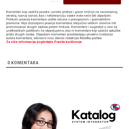
Komentari koji sadrže psovke, uvrede, pretnje i govor mržnje na nacionalnoj,
verskoj, rasnoj osnovi, kao i netoleranciju svake vrste neće biti objavljeni.
Prilikom pisanja komentara vodite računa o pravopisnim i gramatičkim
pravilima. Nije dozvoljeno pisanje komentara isključivo velikim slovima niti
promovisanje drugih sajtova putem linkova. Komentare i sugestije u vezi sa
uređivačkom politikom ne objavljujemo, kao ni komentare koji sadrže optužbe
protiv drugih osoba. Objavljeni komentari predstavljaju privatno mišljenje
autora komentara, odnosno nisu stavovi redakcije Rešetka portala.
Za više informacija pogledajte Pravila korišćenja.
0
KOMENTARA