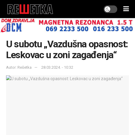
U subotu „Vazdušna opasnost:
Leskovac u zoni zagađenja“
Autor: Rešetka
28.03.2024. - 10:32