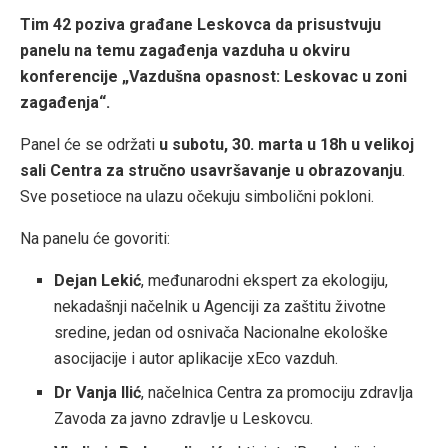
Tim 42 po
ziva građane Leskovca da prisustvuju
panelu na temu zagađenja vazduha u okviru
konferencije „Vazdušna opasnost: Leskovac u zoni
zagađenja“.
Panel će se održati
u subotu, 30. marta u 18h u velikoj
sali Centra za stručno usavršavanje u obrazovanju
.
Sve posetioce na ulazu očekuju simbolični pokloni.
Na panelu će govoriti:
Dejan Lekić
, međunarodni ekspert za ekologiju,
nekadašnji načelnik u Agenciji za zaštitu životne
sredine, jedan od osnivača Nacionalne ekološke
asocijacije i autor aplikacije xEco vazduh.
Dr Vanja Ilić
, načelnica Centra za promociju zdravlja
Zavoda za javno zdravlje u Leskovcu.