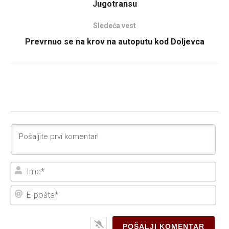
Jugotransu
Sledeća vest
Prevrnuo se na krov na autoputu kod Doljevca
Ime
E-
poš