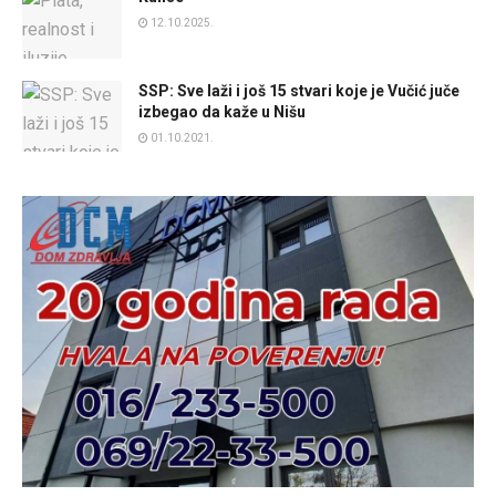
12.10.2025.
SSP: Sve laži i još 15 stvari koje je Vučić juče
izbegao da kaže u Nišu
01.10.2021.