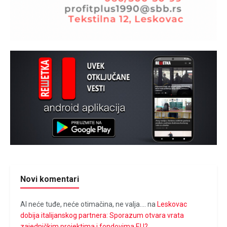
Novi komentari
Al neće tuđe, neće otimačina, ne valja....
na
Leskovac
dobija italijanskog partnera: Sporazum otvara vrata
zajedničkim projektima i fondovima EU?