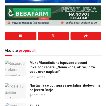
Ako ste
propustili...
Muke Vlasotinčana ispevane u pesmi
lokalnog repera: „Nema voda, al’ račun za
vodu uvek naplate!“
20.06.2021.
Nastavlja se potraga za nestalim ribolovcima
na jezeru Barje
20.02.2026.
Kulise