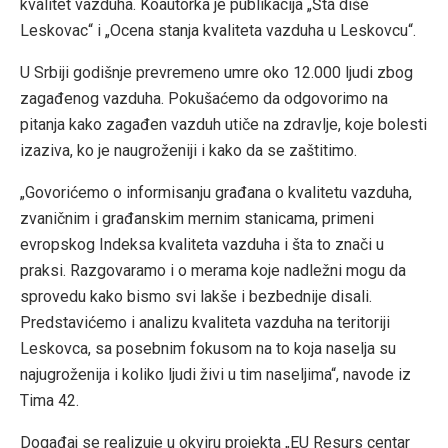
kvalitet vazduha. Koautorka je publikacija „Šta diše
Leskovac“ i „Ocena stanja kvaliteta vazduha u Leskovcu“.
U Srbiji godišnje prevremeno umre oko 12.000 ljudi zbog
zagađenog vazduha. Pokušaćemo da odgovorimo na
pitanja kako zagađen vazduh utiče na zdravlje, koje bolesti
izaziva, ko je naugroženiji i kako da se zaštitimo.
„Govorićemo o informisanju građana o kvalitetu vazduha,
zvaničnim i građanskim mernim stanicama, primeni
evropskog Indeksa kvaliteta vazduha i šta to znači u
praksi. Razgovaramo i o merama koje nadležni mogu da
sprovedu kako bismo svi lakše i bezbednije disali.
Predstavićemo i analizu kvaliteta vazduha na teritoriji
Leskovca, sa posebnim fokusom na to koja naselja su
najugroženija i koliko ljudi živi u tim naseljima“, navode iz
Tima 42.
Događaj se realizuje u okviru projekta „EU Resurs centar