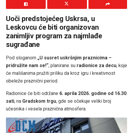
Uoči predstojećeg Uskrsa, u
Leskovcu
će biti organizovan
zanimljiv program za najmlađe
sugrađane
Pod sloganom
„U susret uskršnjim praznicima –
pridružite nam se!“
, planirane su
radionice za decu
, koje
će mališanima pružiti priliku da kroz igru i kreativnost
obeleže praznični period.
Radionice će biti održane
6. aprila 2026. godine od 16.30
sati
, na
Gradskom trgu
, gde se očekuje veliki broj
učesnika i vesela praznična atmosfera.