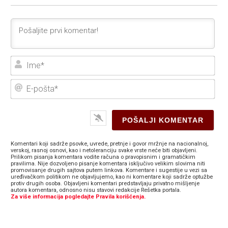
Ime
E-
poš
Komentari koji sadrže psovke, uvrede, pretnje i govor mržnje na nacionalnoj,
verskoj, rasnoj osnovi, kao i netoleranciju svake vrste neće biti objavljeni.
Prilikom pisanja komentara vodite računa o pravopisnim i gramatičkim
pravilima. Nije dozvoljeno pisanje komentara isključivo velikim slovima niti
promovisanje drugih sajtova putem linkova. Komentare i sugestije u vezi sa
uređivačkom politikom ne objavljujemo, kao ni komentare koji sadrže optužbe
protiv drugih osoba. Objavljeni komentari predstavljaju privatno mišljenje
autora komentara, odnosno nisu stavovi redakcije Rešetka portala.
Za više informacija pogledajte Pravila korišćenja.