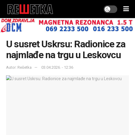
U susret Uskrsu: Radionice za
najmlađe na trgu u Leskovcu
Autor: Rešetka
03.04.2026. - 12:36