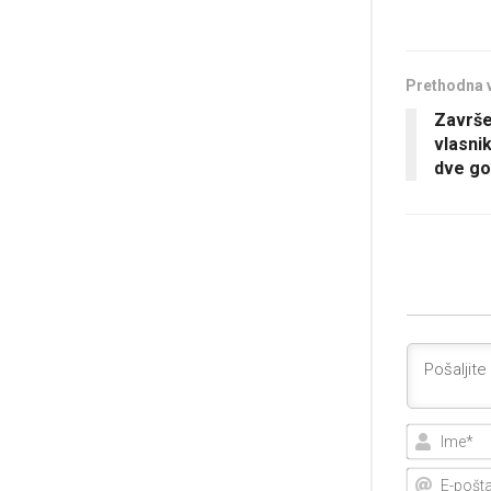
Prethodna 
Završe
vlasni
dve go