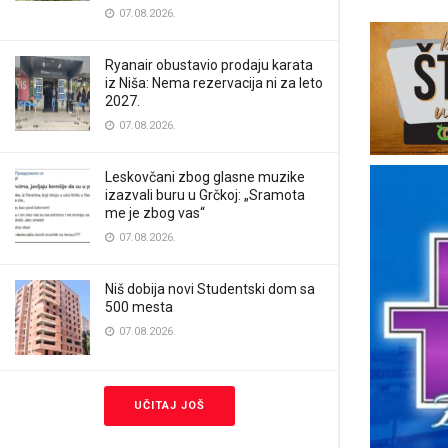
07.08.2026.
Ryanair obustavio prodaju karata
iz Niša: Nema rezervacija ni za leto
2027.
07.08.2026.
Leskovčani zbog glasne muzike
izazvali buru u Grčkoj: „Sramota
me je zbog vas“
07.08.2026.
Niš dobija novi Studentski dom sa
500 mesta
07.08.2026.
UČITAJ JOŠ