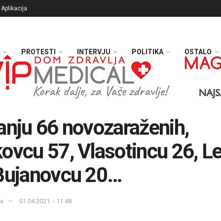
Aplikacija
PROTESTI
INTERVJU
POLITIKA
OSTALO
anju 66 novozaraženih,
ovcu 57, Vlasotincu 26, L
Bujanovcu 20…
ka
01.04.2021. - 11:48