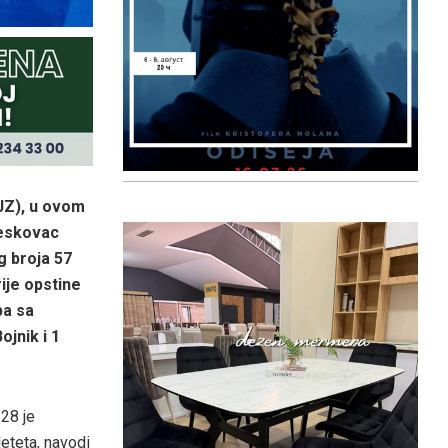
JZ), u ovom
Leskovac
g broja 57
ije opstine
ba sa
ojnik i 1
28 je
eteta, navodi