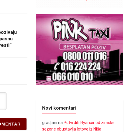
pozivaju
opasnu
vesti“
Novi komentari
gradjani
na
Potvrdili: Ryanair od zimske
sezone obustavlja letove iz Niša