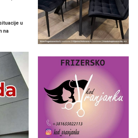
ituacije u
n na