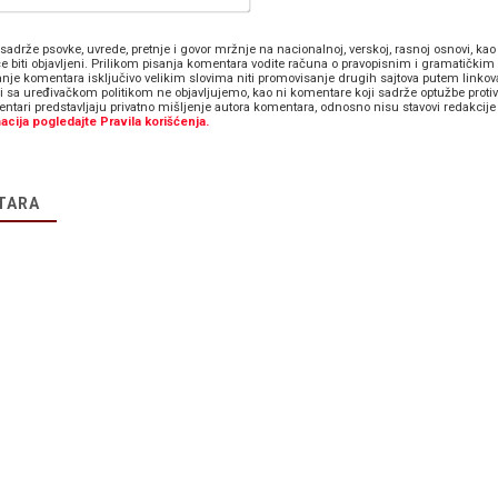
pošta*
sadrže psovke, uvrede, pretnje i govor mržnje na nacionalnoj, verskoj, rasnoj osnovi, kao 
e biti objavljeni. Prilikom pisanja komentara vodite računa o pravopisnim i gramatičkim 
anje komentara isključivo velikim slovima niti promovisanje drugih sajtova putem linkov
zi sa uređivačkom politikom ne objavljujemo, kao ni komentare koji sadrže optužbe proti
ntari predstavljaju privatno mišljenje autora komentara, odnosno nisu stavovi redakcije 
acija pogledajte Pravila korišćenja.
TARA