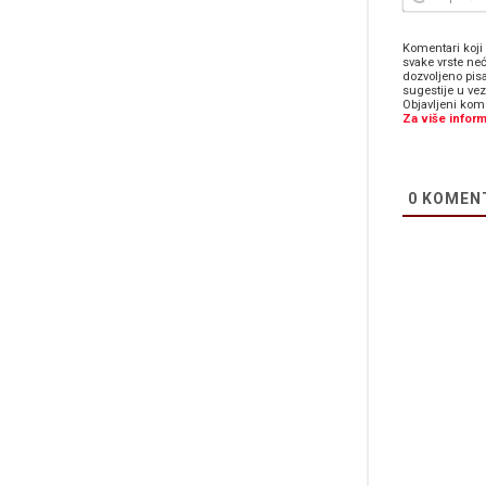
Komentari koji 
svake vrste neć
dozvoljeno pis
sugestije u ve
Objavljeni kome
Za više inform
0
KOMEN