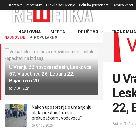
Kontakt
Impresum
Pravila korišćenja
Politika privatnosti
Arhiva vesti
NASLOVNA
MESTA
DRUŠTVO
EKONOMIJA
NAJNOVIJE
POPULARNO
U Vranju 66 novozaraženih, Leskovcu
57, Vlasotincu 26, Lebanu 22,
U Vr
Bujanovcu 20…
Lesk
01.04.2021.
22, 
Nakon upozorenja o umanjenju
plata prestao štrajk u
prokupačkom „Vodovodu“
Autor: Rešet
07.08.2026.