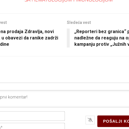
vest
Sledeća vest
na prodaja Zdravlja, novi
„Reporteri bez granica“ 
k u obavezi da ranike zadrži
nadležne da reaguju na 
dine
kampanju protiv „Južnih 
Ime*
E-