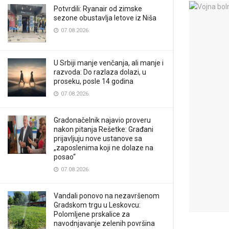
Potvrdili: Ryanair od zimske
sezone obustavlja letove iz Niša
07.08.2026.
U Srbiji manje venčanja, ali manje i
razvoda: Do razlaza dolazi, u
proseku, posle 14 godina
07.08.2026.
Gradonačelnik najavio proveru
nakon pitanja Rešetke: Građani
prijavljuju nove ustanove sa
„zaposlenima koji ne dolaze na
posao“
07.08.2026.
Vandali ponovo na nezavršenom
Gradskom trgu u Leskovcu:
Polomljene prskalice za
navodnjavanje zelenih površina