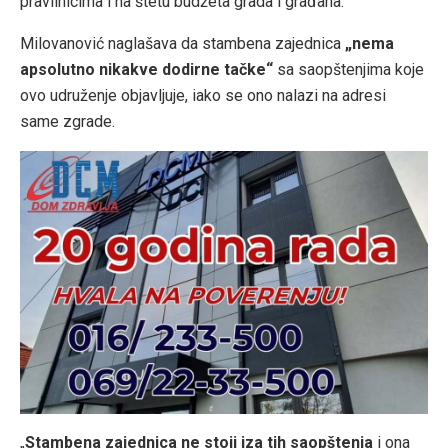
pravilnicima i na štetu budžeta grada i građana.
Milovanović naglašava da stambena zajednica
„nema
apsolutno nikakve dodirne tačke“
sa saopštenjima koje
ovo udruženje objavljuje, iako se ono nalazi na adresi
same zgrade.
„
Stambena zajednica ne stoji iza tih saopštenja
i ona