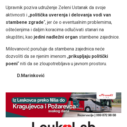
Upravnik poziva udruženje Zeleni Ustanak da svoje
aktivnosti i „
politička uverenja i delovanja vodi van
stambene zgrade
“, jer će o eventualnim problemima,
oštećenjima i daljim koracima odlučivati stanari na
skupštini, kao
jedini nadležni organ
stambene zajednice.
Milovanović poručuje da stambena zajednica neće
dozvoliti da se njenim imenom „
prikupljaju politički
poeni
“ niti da se zloupotrebljava u javnom prostoru.
D.Marinković