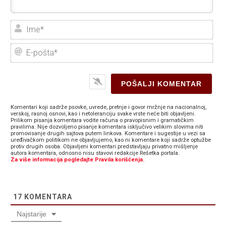
Ime
E-
poš
Komentari koji sadrže psovke, uvrede, pretnje i govor mržnje na nacionalnoj,
verskoj, rasnoj osnovi, kao i netoleranciju svake vrste neće biti objavljeni.
Prilikom pisanja komentara vodite računa o pravopisnim i gramatičkim
pravilima. Nije dozvoljeno pisanje komentara isključivo velikim slovima niti
promovisanje drugih sajtova putem linkova. Komentare i sugestije u vezi sa
uređivačkom politikom ne objavljujemo, kao ni komentare koji sadrže optužbe
protiv drugih osoba. Objavljeni komentari predstavljaju privatno mišljenje
autora komentara, odnosno nisu stavovi redakcije Rešetka portala.
Za više informacija pogledajte Pravila korišćenja.
17
KOMENTARA
Najstarije