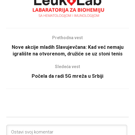
Prethodna vest
Nove akcije mladih Slavujevčana: Kad već nemaju
igralište na otvorenom, družiće se uz stoni tenis
Sledeća vest
Počela da radi 5G mreža u Srbiji