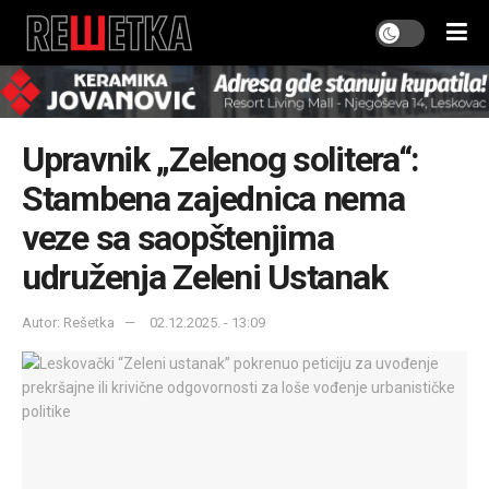
Upravnik „Zelenog solitera“:
Stambena zajednica nema
veze sa saopštenjima
udruženja Zeleni Ustanak
Autor: Rešetka
02.12.2025. - 13:09