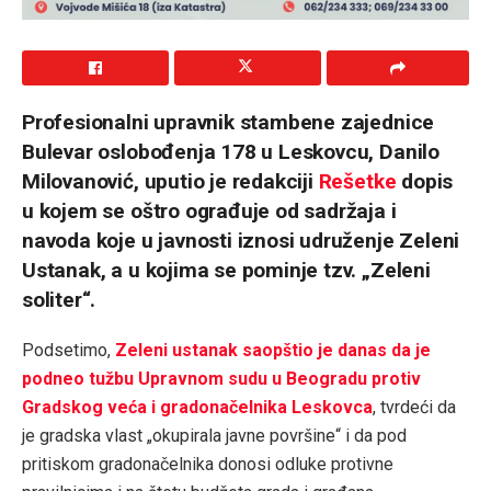
Profesionalni upravnik stambene zajednice
Bulevar oslobođenja 178 u Leskovcu, Danilo
Milovanović, uputio je redakciji
Rešetke
dopis
u kojem se oštro ograđuje od sadržaja i
navoda koje u javnosti iznosi udruženje Zeleni
Ustanak, a u kojima se pominje tzv. „Zeleni
soliter“.
Podsetimo,
Zeleni ustanak saopštio je danas da je
podneo tužbu Upravnom sudu u Beogradu protiv
Gradskog veća i gradonačelnika Leskovca
, tvrdeći da
je gradska vlast „okupirala javne površine“ i da pod
pritiskom gradonačelnika donosi odluke protivne