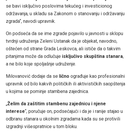
se bavi isključivo poslovima tekućeg i investicionog
održavanja, u skladu sa Zakonom o stanovanju i održavanju
zgrada“, navodi upravnik.
On podseća da se ime zgrade pojavilo u javnosti u sklopu
tvrdnji udruženja Zeleni Ustanak da je objekat, navodno,
oštećen od strane Grada Leskovca, ali ističe da o takvim
pitanjima može da odlučuje
isključivo skupština stanara
,
a ne bilo koje spoljašnje udruženje.
Milovanović dodaje da se
lično
ograđuje kao profesionalni
upravnik od bilo kakvih političkih ili aktivističkih saopštenja
u kojima se pominje stambena zajednica.
„
Želim da zaštitim stambenu zajednicu i njene
interese
“, poručuje on, podsećajući i da je i ranije stajao u
odbranu stanara u okolnim zgradama kada su se protivili
izgradnji višespratnice u tom bloku.