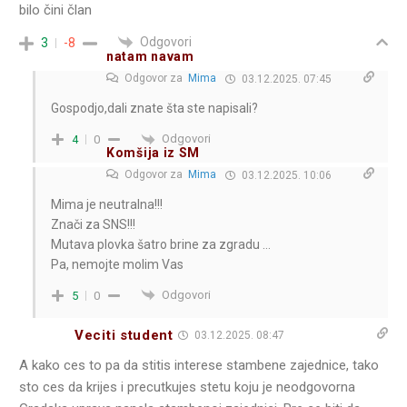
bilo čini član
Odgovori
3
-8
natam navam
Odgovor za
Mima
03.12.2025. 07:45
Gospodjo,dali znate šta ste napisali?
Odgovori
4
0
Komšija iz SM
Odgovor za
Mima
03.12.2025. 10:06
Mima je neutralna!!!
Znači za SNS!!!
Mutava plovka šatro brine za zgradu …
Pa, nemojte molim Vas
Odgovori
5
0
Veciti student
03.12.2025. 08:47
A kako ces to pa da stitis interese stambene zajednice, tako
sto ces da krijes i precutkujes stetu koju je neodgovorna