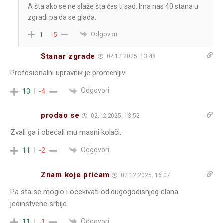
A šta ako se ne slaže šta ćes ti sad. Ima nas 40 stana u
zgradi pa da se glada.
Odgovori
1
-5
Stanar zgrade
02.12.2025. 13:48
Profesionalni upravnik je promenljiv.
Odgovori
13
-4
prodao se
02.12.2025. 13:52
Zvali ga i obećali mu masni kolači.
Odgovori
11
-2
Znam koje pricam
02.12.2025. 16:07
Pa sta se moglo i ocekivati od dugogodisnjeg clana
jedinstvene srbije.
Odgovori
11
-1