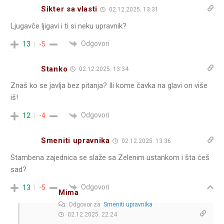
Sikter sa vlasti
02.12.2025. 13:31
Ljugavče ljigavi i ti si neku upravnik?
Odgovori
13
-5
Stanko
02.12.2025. 13:34
Znaš ko se javlja bez pitanja? Ili kome čavka na glavi on više
iš!
Odgovori
12
-4
Smeniti upravnika
02.12.2025. 13:36
Stambena zajednica se slaže sa Zelenim ustankom i šta ćeš
sad?
Odgovori
13
-5
Mima
Odgovor za
Smeniti upravnika
02.12.2025. 22:24