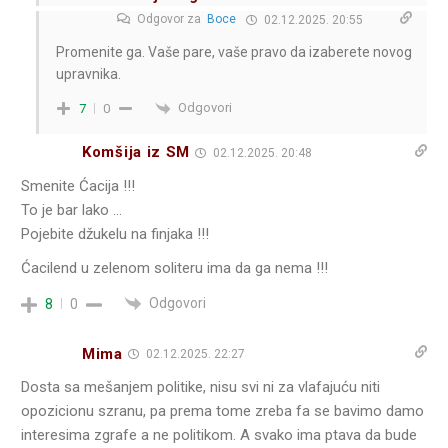
Odgovor za
Boce
02.12.2025. 20:55
Promenite ga. Vaše pare, vaše pravo da izaberete novog
upravnika.
Odgovori
7
0
Komšija iz SM
02.12.2025. 20:48
Smenite Ćacija !!!
To je bar lako …
Pojebite džukelu na finjaka !!!
Ćacilend u zelenom soliteru ima da ga nema !!!
Odgovori
8
0
Mima
02.12.2025. 22:27
Dosta sa mešanjem politike, nisu svi ni za vlafajuću niti
opozicionu szranu, pa prema tome zreba fa se bavimo damo
interesima zgrafe a ne politikom. A svako ima ptava da bude