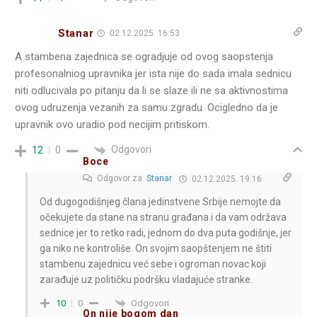
Stanar
02.12.2025. 16:53
A stambena zajednica se ogradjuje od ovog saopstenja
profesonalniog upravnika jer ista nije do sada imala sednicu
niti odlucivala po pitanju da li se slaze ili ne sa aktivnostima
ovog udruzenja vezanih za samu zgradu. Ocigledno da je
upravnik ovo uradio pod necijim pritiskom.
Odgovori
12
0
Boce
Odgovor za
Stanar
02.12.2025. 19:16
Od dugogodišnjeg člana jedinstvene Srbije nemojte da
očekujete da stane na stranu građana i da vam održava
sednice jer to retko radi, jednom do dva puta godišnje, jer
ga niko ne kontroliše. On svojim saopštenjem ne štiti
stambenu zajednicu već sebe i ogroman novac koji
zarađuje uz političku podršku vladajuće stranke.
Odgovori
10
0
On nije bogom dan