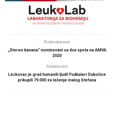
Prethodna vest
„Stereo banana“ nominovani sa dva spota na AMVA
2020
Sledeća vest
Leskovac je grad humanih ljudi! Fudbaleri Dubočice
prikupili 79.000 za lečenje malog Stefana