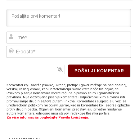
Ime
E-
poš
Komentari koji sadrže psovke, uvrede, pretnje i govor mržnje na nacionalnoj,
verskoj, rasnoj osnovi, kao i netoleranciju svake vrste neće biti objavljeni.
Prilikom pisanja komentara vodite računa o pravopisnim i gramatičkim
pravilima. Nije dozvoljeno pisanje komentara isključivo velikim slovima niti
promovisanje drugih sajtova putem linkova. Komentare i sugestije u vezi sa
uređivačkom politikom ne objavljujemo, kao ni komentare koji sadrže optužbe
protiv drugih osoba. Objavljeni komentari predstavljaju privatno mišljenje
autora komentara, odnosno nisu stavovi redakcije Rešetka portala.
Za više informacija pogledajte Pravila korišćenja.