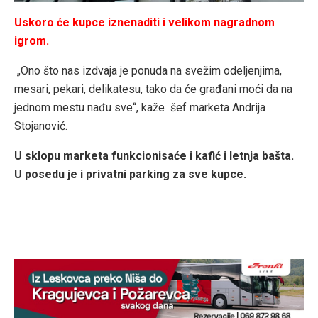
Uskoro će kupce iznenaditi i velikom nagradnom
igrom.
„Ono što nas izdvaja je ponuda na svežim odeljenjima,
mesari, pekari, delikatesu, tako da će građani moći da na
jednom mestu nađu sve“, kaže šef marketa Andrija
Stojanović.
U sklopu marketa funkcionisaće i kafić i letnja bašta.
U posedu je i privatni parking za sve kupce.