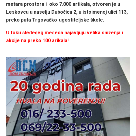
metara prostora i oko 7.000 artikala, otvoren je u
Leskovcu u naselju Dubo
č
ica 2, u istoimenoj ulici 113,
preko puta Trgova
č
ko-ugostiteljske
š
kole.
U toku sledećeg meseca najavljuju velika sniženja i
akcije na preko 100 arikala!