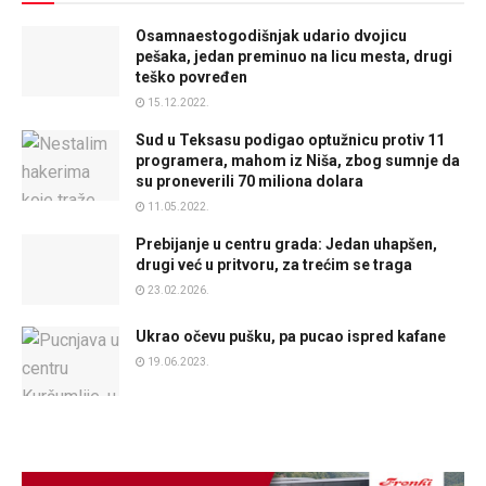
Osamnaestogodišnjak udario dvojicu
pešaka, jedan preminuo na licu mesta, drugi
teško povređen
15.12.2022.
Sud u Teksasu podigao optužnicu protiv 11
programera, mahom iz Niša, zbog sumnje da
su proneverili 70 miliona dolara
11.05.2022.
Prebijanje u centru grada: Jedan uhapšen,
drugi već u pritvoru, za trećim se traga
23.02.2026.
Ukrao očevu pušku, pa pucao ispred kafane
19.06.2023.