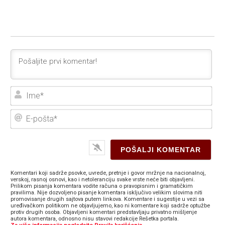
Ime
E-
poš
Komentari koji sadrže psovke, uvrede, pretnje i govor mržnje na nacionalnoj,
verskoj, rasnoj osnovi, kao i netoleranciju svake vrste neće biti objavljeni.
Prilikom pisanja komentara vodite računa o pravopisnim i gramatičkim
pravilima. Nije dozvoljeno pisanje komentara isključivo velikim slovima niti
promovisanje drugih sajtova putem linkova. Komentare i sugestije u vezi sa
uređivačkom politikom ne objavljujemo, kao ni komentare koji sadrže optužbe
protiv drugih osoba. Objavljeni komentari predstavljaju privatno mišljenje
autora komentara, odnosno nisu stavovi redakcije Rešetka portala.