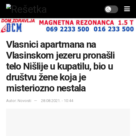
Vlasnici apartmana na
Vlasinskom jezeru pronašli
telo Nišlije u kupatilu, bio u
društvu žene koja je
misteriozno nestala
Autor: Novosti
28.08.2021. - 10:44