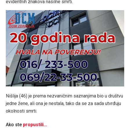
evidentnih znakova nasilne smrti.
Nišlija (46) je prema nezvaničnim saznanjima bio u društvu
jedne žene, ali ona je nestala, tako da se za sada utvrđuju
okolnosti smrti.
Ako ste
propustili...