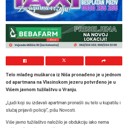
Telo mlađeg muškarca iz Niša pronađeno je u jednom
od apartmana na Vlasinskom jezeru potvrđeno je u
Višem javnom tužilaštvu u Vranju.
„Ljudi koji su izdavali apartman pronašli su telo u kupatilu i
slučaj prijavili policiji“, pišu Novosti.
Više javno tužilaštvo naložilo je obdukciju iako nema