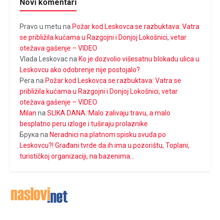
Novi komentari
Pravo u metu
na
Požar kod Leskovca se razbuktava: Vatra
se približila kućama u Razgojni i Donjoj Lokošnici, vetar
otežava gašenje – VIDEO
Vlada Leskovac
na
Ko je dozvolio višesatnu blokadu ulica u
Leskovcu ako odobrenje nije postojalo?
Pera
na
Požar kod Leskovca se razbuktava: Vatra se
približila kućama u Razgojni i Donjoj Lokošnici, vetar
otežava gašenje – VIDEO
Milan
na
SLIKA DANA: Malo zalivaju travu, a malo
besplatno peru izloge i tuširaju prolaznike
Брука
na
Neradnici na platnom spisku svuda po
Leskovcu?! Građani tvrde da ih ima u pozorištu, Toplani,
turističkoj organizaciji, na bazenima…