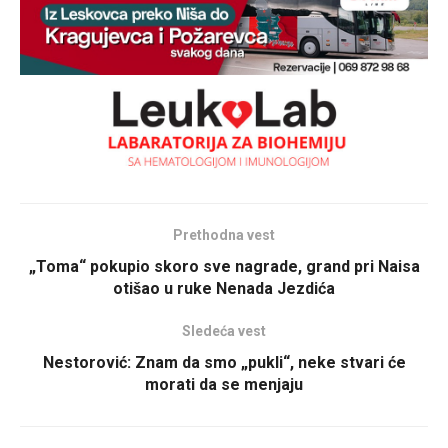
Prethodna vest
„Toma“ pokupio skoro sve nagrade, grand pri Naisa
otišao u ruke Nenada Jezdića
Sledeća vest
Nestorović: Znam da smo „pukli“, neke stvari će
morati da se menjaju