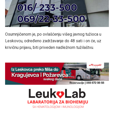
Osumnjičenom je, po ovlašćenju višeg javnog tužioca u
Leskovcu, određeno zadržavanje do 48 sati i on će, uz
krivičnu prijavu, biti priveden nadležnom tužilaštvu.