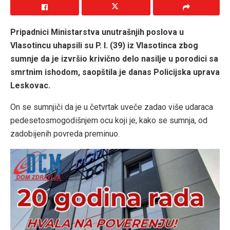
Pripadnici Ministarstva unutrašnjih poslova u
Vlasotincu uhapsili su P. I. (39) iz Vlasotinca zbog
sumnje da je izvršio krivično delo nasilje u porodici sa
smrtnim ishodom, saopštila je danas Policijska uprava
Leskovac.
On se sumnjiči da je u četvrtak uveče zadao više udaraca
pedesetosmogodišnjem ocu koji je, kako se sumnja, od
zadobijenih povreda preminuo.