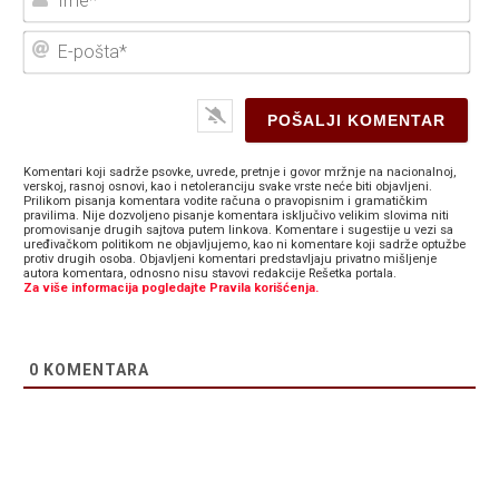
E-
poš
Komentari koji sadrže psovke, uvrede, pretnje i govor mržnje na nacionalnoj,
verskoj, rasnoj osnovi, kao i netoleranciju svake vrste neće biti objavljeni.
Prilikom pisanja komentara vodite računa o pravopisnim i gramatičkim
pravilima. Nije dozvoljeno pisanje komentara isključivo velikim slovima niti
promovisanje drugih sajtova putem linkova. Komentare i sugestije u vezi sa
uređivačkom politikom ne objavljujemo, kao ni komentare koji sadrže optužbe
protiv drugih osoba. Objavljeni komentari predstavljaju privatno mišljenje
autora komentara, odnosno nisu stavovi redakcije Rešetka portala.
Za više informacija pogledajte Pravila korišćenja.
0
KOMENTARA