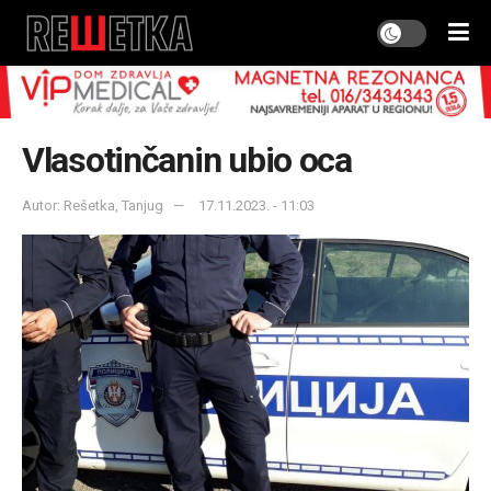
Vlasotinčanin ubio oca
Autor: Rešetka, Tanjug
17.11.2023. - 11:03