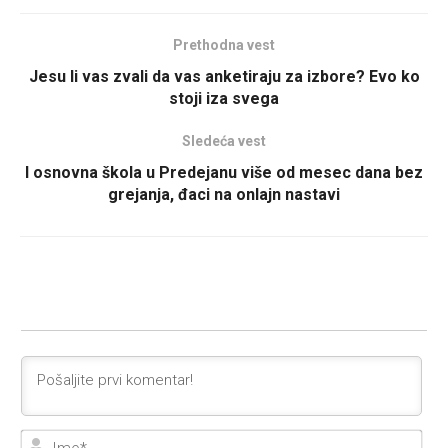
Prethodna vest
Jesu li vas zvali da vas anketiraju za izbore? Evo ko
stoji iza svega
Sledeća vest
I osnovna škola u Predejanu više od mesec dana bez
grejanja, đaci na onlajn nastavi
Ime