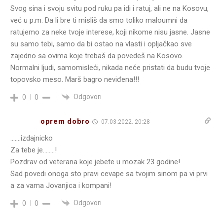
Svog sina i svoju svitu pod ruku pa idi i ratuj, ali ne na Kosovu,
već u p.m. Da li bre ti misliš da smo toliko maloumni da
ratujemo za neke tvoje interese, koji nikome nisu jasne. Jasne
su samo tebi, samo da bi ostao na vlasti i opljačkao sve
zajedno sa ovima koje trebaš da povedeš na Kosovo.
Normalni ljudi, samomisleći, nikada neće pristati da budu tvoje
topovsko meso. Marš bagro neviđena!!!
Odgovori
0
0
oprem dobro
07.03.2022. 20:28
…….izdajnicko
Za tebe je……..!
Pozdrav od veterana koje jebete u mozak 23 godine!
Sad povedi onoga sto pravi cevape sa tvojim sinom pa vi prvi
a za vama Jovanjica i kompani!
Odgovori
0
0