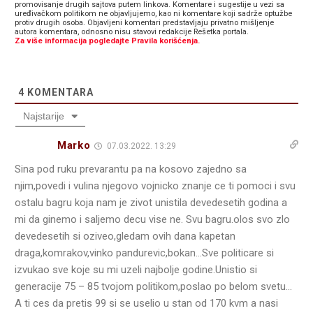
promovisanje drugih sajtova putem linkova. Komentare i sugestije u vezi sa
uređivačkom politikom ne objavljujemo, kao ni komentare koji sadrže optužbe
protiv drugih osoba. Objavljeni komentari predstavljaju privatno mišljenje
autora komentara, odnosno nisu stavovi redakcije Rešetka portala.
Za više informacija pogledajte Pravila korišćenja.
4
KOMENTARA
Najstarije
Marko
07.03.2022. 13:29
Sina pod ruku prevarantu pa na kosovo zajedno sa
njim,povedi i vulina njegovo vojnicko znanje ce ti pomoci i svu
ostalu bagru koja nam je zivot unistila devedesetih godina a
mi da ginemo i saljemo decu vise ne. Svu bagru.olos svo zlo
devedesetih si oziveo,gledam ovih dana kapetan
draga,komrakov,vinko pandurevic,bokan…Sve politicare si
izvukao sve koje su mi uzeli najbolje godine.Unistio si
generacije 75 – 85 tvojom politikom,poslao po belom svetu…
A ti ces da pretis 99 si se uselio u stan od 170 kvm a nasi