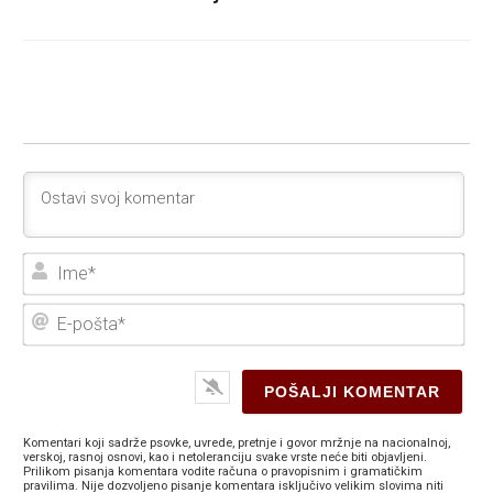
Ime
E-
poš
Komentari koji sadrže psovke, uvrede, pretnje i govor mržnje na nacionalnoj,
verskoj, rasnoj osnovi, kao i netoleranciju svake vrste neće biti objavljeni.
Prilikom pisanja komentara vodite računa o pravopisnim i gramatičkim
pravilima. Nije dozvoljeno pisanje komentara isključivo velikim slovima niti