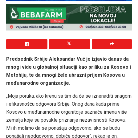
Predsednik Srbije Aleksandar Vuć je izjavio danas da
mnogi vide u globalnoj situaciji kao priliku za Kosovo i
Metohiju, te da mnogi žele ubrazni prijem Kosova u
međunarodne organizacije.
„Moja poruka, ako krenu sa tim da će se iznenaditi snagom
i efikasnošću odgovora Srbije. Onog dana kada prime
Kosovo u međunarnodne organitcije saznaće imena više
zemalja koje su povukle priznanje nezavisnosti Kosova.
Mi ih molimo da se ponašaju odgovorno, ako se budu
ponašali neodgovorno, dobiće odgovor“, rekao je on.