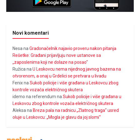
Novi komentari
Nesa
na
Gradonačelnik najavio proveru nakon pitanja
Rešetke: Građani prijavljuju nove ustanove sa
„zaposlenima koji ne dolaze na posao“
Ružica
na
U Leskovcu nema nijednog javnog bazena na
otvorenom, a onaj u Grdelici se pretvara u livadu
Fenix
na
Sukob policije i više građana u Leskovcu zbog
kontrole vozača električnog skutera
idemo na referendum
na
Sukob policije i više građana u
Leskovcu zbog kontrole vozača električnog skutera
Aleksa
na
Breza pala na radnicu „Zlatnog traga“ usred
oluje u Leskovcu: „Mogla je glavu da joj slomi“