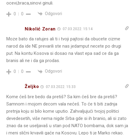
ocevi,braca,sinovi ginuli.
Odgovori
0
0
Nikolić Zoran
07.03.2022. 15:14
Moze bato da ratujes ali ti i tvoji pajtosi da obucete cizme
narod da ide NE prevarili ste nas jedamput necete po drugi
put. Na kontu Kosova si dosao na vlast epa sad ce da ga
branis ali ne i da ga prodas.
Odgovori
0
0
Željko
07.03.2022. 15:33
Kome ćeš bre bedo da pretiš? Sa kim ćeš bre da pretiš?
Samnom i mojom decom vala nećeš. To će ti biti zadnja
pretnja koju si bilo kome uputio. Zahvaljujući tvojoj politici
devedesetih, više nema nigde Srba gde si ih branio, ali si zato
znao da se useljavaš u stan pod NATO bombama, dok sam ja
i meni slični krvavili gaće na Kosovu. Lepo ti je Marko rekao.