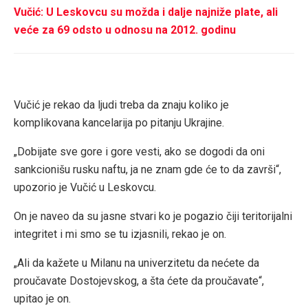
Vučić: U Leskovcu su možda i dalje najniže plate, ali
veće za 69 odsto u odnosu na 2012. godinu
Vučić je rekao da ljudi treba da znaju koliko je
komplikovana kancelarija po pitanju Ukrajine.
„Dobijate sve gore i gore vesti, ako se dogodi da oni
sankcionišu rusku naftu, ja ne znam gde će to da završi“,
upozorio je Vučić u Leskovcu.
On je naveo da su jasne stvari ko je pogazio čiji teritorijalni
integritet i mi smo se tu izjasnili, rekao je on.
„Ali da kažete u Milanu na univerzitetu da nećete da
proučavate Dostojevskog, a šta ćete da proučavate“,
upitao je on.