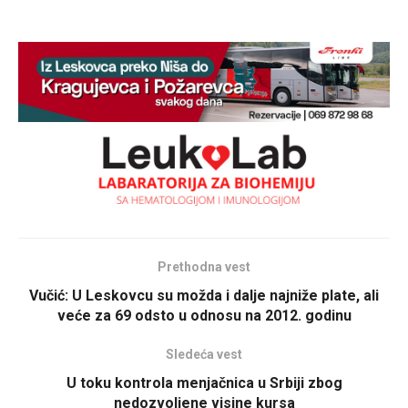
Prethodna vest
Vučić: U Leskovcu su možda i dalje najniže plate, ali
veće za 69 odsto u odnosu na 2012. godinu
Sledeća vest
U toku kontrola menjačnica u Srbiji zbog
nedozvoljene visine kursa