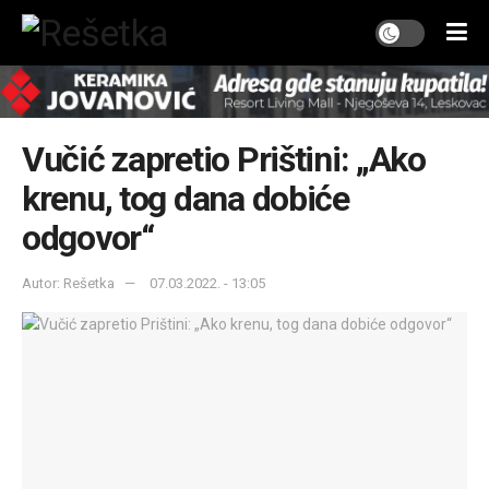
Vučić zapretio Prištini: „Ako
krenu, tog dana dobiće
odgovor“
Autor: Rešetka
07.03.2022. - 13:05