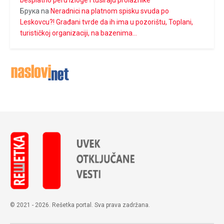
Брука
na
Neradnici na platnom spisku svuda po
Leskovcu?! Građani tvrde da ih ima u pozorištu, Toplani,
turističkoj organizaciji, na bazenima…
© 2021 - 2026. Rešetka portal. Sva prava zadržana.