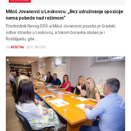
LESKOVAC
Miloš Jovanović u Leskovcu: „Bez udruživanja opozicije
nema pobede nad režimom“
Predsednik Novog DSS-a Miloš Jovanović posetio je Gradski
odbor stranke u Leskovcu, a tokom boravka obišao je i
Roštiljijadu, gde ...
OD
REŠETKA
31.08.2025.