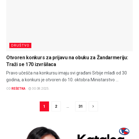
DRUŠTVO
Otvoren konkurs za prijavu na obuku za Žandarmeriju:
Traži se 170 izvršilaca
Pravo učešča na konkursu imaju svi građani Srbije mlađi od 30
godina, a konkurs je otvoren do 10. oktobra Ministarstvo ...
OD
REŠETKA
30.08.2025.
1
2
…
31