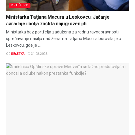
DRUŠTVO
Ministarka Tatjana Macura u Leskovcu: Jačanje
saradnje i bolja zaštita najugroženijih
Ministarka bez portfelja zadužena za rodnu ravnopravnost i
sprečavanje nasilja nad ženama Tatjana Macura boravila je u
Leskovcu, gde je ...
OD
REŠETKA
31.08.2025.