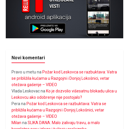
Novi komentari
Pravo u metu
na
Požar kod Leskovca se razbuktava: Vatra
se približila kućama u Razgojni i Donjoj Lokošnici, vetar
otežava gašenje – VIDEO
Vlada Leskovac
na
Ko je dozvolio višesatnu blokadu ulica u
Leskovcu ako odobrenje nije postojalo?
Pera
na
Požar kod Leskovca se razbuktava: Vatra se
približila kućama u Razgojni i Donjoj Lokošnici, vetar
otežava gašenje – VIDEO
Milan
na
SLIKA DANA: Malo zalivaju travu, a malo
besplatno peru izloge i tuširaju prolaznike