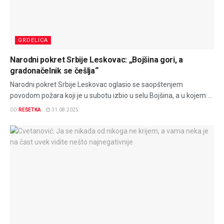
GRDELICA
Narodni pokret Srbije Leskovac: „Bojšina gori, a
gradonačelnik se češlja“
Narodni pokret Srbije Leskovac oglasio se saopštenjem
povodom požara koji je u subotu izbio u selu Bojšina, a u kojem ...
OD
REŠETKA
31.08.2025.