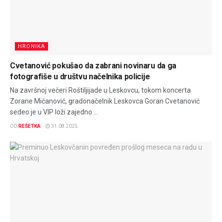
HRONIKA
Cvetanović pokušao da zabrani novinaru da ga
fotografiše u društvu načelnika policije
Na završnoj večeri Roštiljijade u Leskovcu, tokom koncerta
Zorane Mićanović, gradonačelnik Leskovca Goran Cvetanović
sedeo je u VIP loži zajedno ...
OD
REŠETKA
31.08.2025.