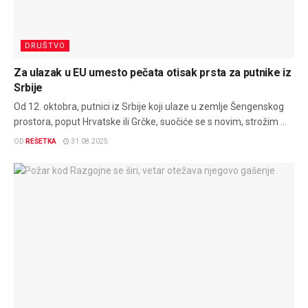
DRUŠTVO
Za ulazak u EU umesto pečata otisak prsta za putnike iz
Srbije
Od 12. oktobra, putnici iz Srbije koji ulaze u zemlje Šengenskog
prostora, poput Hrvatske ili Grčke, suočiće se s novim, strožim ...
OD
REŠETKA
31.08.2025.