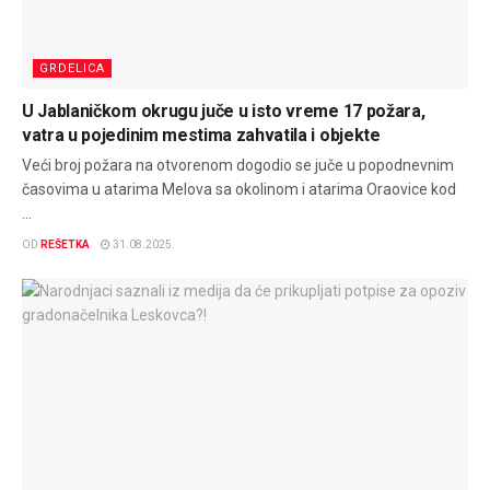
GRDELICA
U Jablaničkom okrugu juče u isto vreme 17 požara,
vatra u pojedinim mestima zahvatila i objekte
Veći broj požara na otvorenom dogodio se juče u popodnevnim
časovima u atarima Melova sa okolinom i atarima Oraovice kod
...
OD
REŠETKA
31.08.2025.