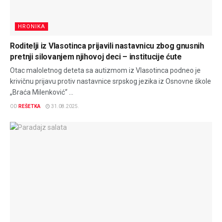
HRONIKA
Roditelji iz Vlasotinca prijavili nastavnicu zbog gnusnih
pretnji silovanjem njihovoj deci – institucije ćute
Otac maloletnog deteta sa autizmom iz Vlasotinca podneo je
krivičnu prijavu protiv nastavnice srpskog jezika iz Osnovne škole
„Braća Milenković“ ...
OD
REŠETKA
31.08.2025.