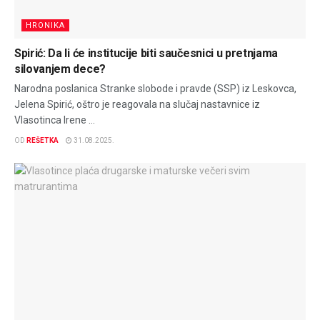
HRONIKA
Spirić: Da li će institucije biti saučesnici u pretnjama
silovanjem dece?
Narodna poslanica Stranke slobode i pravde (SSP) iz Leskovca,
Jelena Spirić, oštro je reagovala na slučaj nastavnice iz
Vlasotinca Irene ...
OD
REŠETKA
31.08.2025.