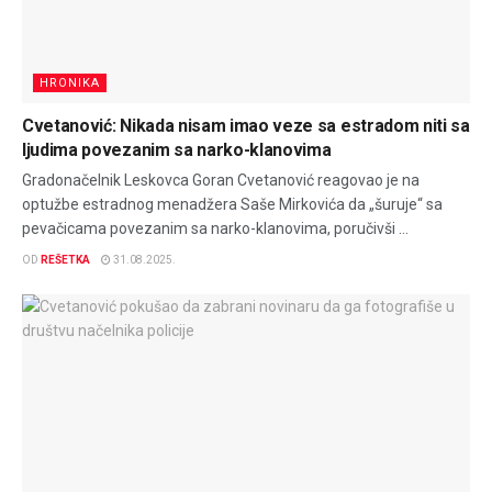
HRONIKA
Cvetanović: Nikada nisam imao veze sa estradom niti sa
ljudima povezanim sa narko-klanovima
Gradonačelnik Leskovca Goran Cvetanović reagovao je na
optužbe estradnog menadžera Saše Mirkovića da „šuruje“ sa
pevačicama povezanim sa narko-klanovima, poručivši ...
OD
REŠETKA
31.08.2025.