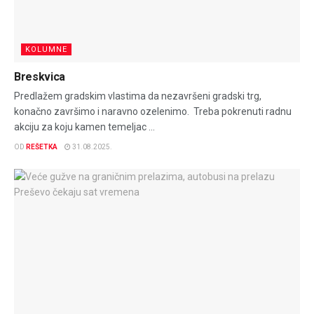
KOLUMNE
Breskvica
Predlažem gradskim vlastima da nezavršeni gradski trg,
konačno završimo i naravno ozelenimo. Treba pokrenuti radnu
akciju za koju kamen temeljac ...
OD
REŠETKA
31.08.2025.