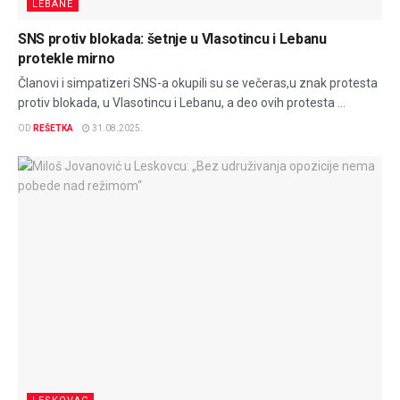
LEBANE
SNS protiv blokada: šetnje u Vlasotincu i Lebanu
protekle mirno
Članovi i simpatizeri SNS-a okupili su se večeras,u znak protesta
protiv blokada, u Vlasotincu i Lebanu, a deo ovih protesta ...
OD
REŠETKA
31.08.2025.