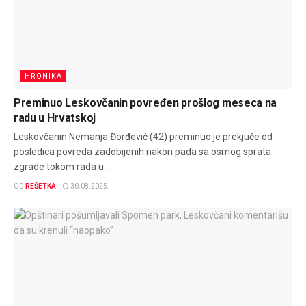
HRONIKA
Preminuo Leskovčanin povređen prošlog meseca na
radu u Hrvatskoj
Leskovčanin Nemanja Đorđević (42) preminuo je prekjuče od
posledica povreda zadobijenih nakon pada sa osmog sprata
zgrade tokom rada u ...
OD
REŠETKA
30.08.2025.