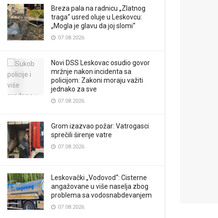
Breza pala na radnicu „Zlatnog
traga“ usred oluje u Leskovcu:
„Mogla je glavu da joj slomi“
07.08.2026.
Novi DSS Leskovac osudio govor
mržnje nakon incidenta sa
policijom: Zakoni moraju važiti
jednako za sve
07.08.2026.
Grom izazvao požar: Vatrogasci
sprečili širenje vatre
07.08.2026.
Leskovački „Vodovod“: Cisterne
angažovane u više naselja zbog
problema sa vodosnabdevanjem
07.08.2026.