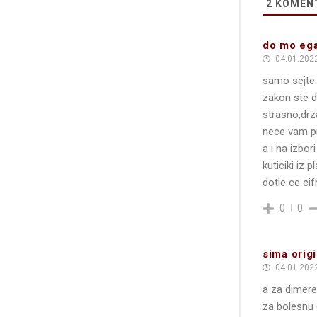
2
KOMEN
do mo eg
04.01.2022
samo sejte
zakon ste do
strasno,drz
nece vam p
a i na izbor
kuticiki iz 
dotle ce ci
0
0
sima origi
04.01.2022
a za dimere
za bolesnu 