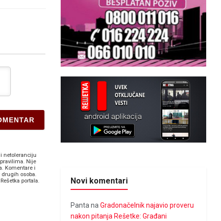
i netoleranciju
pravilima. Nije
a. Komentare i
v drugih osoba.
Novi komentari
Rešetka portala.
Panta
na
Gradonačelnik najavio proveru
nakon pitanja Rešetke: Građani