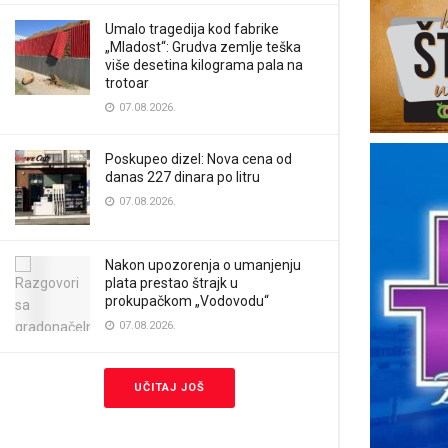
Umalo tragedija kod fabrike
„Mladost“: Grudva zemlje teška
više desetina kilograma pala na
trotoar
07.08.2026.
Poskupeo dizel: Nova cena od
danas 227 dinara po litru
07.08.2026.
Nakon upozorenja o umanjenju
plata prestao štrajk u
prokupačkom „Vodovodu“
07.08.2026.
UČITAJ JOŠ