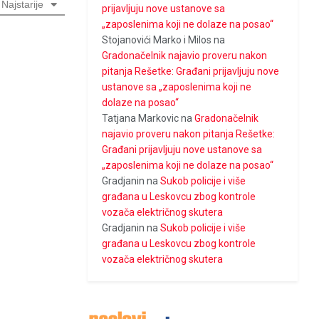
Najstarije
prijavljuju nove ustanove sa
„zaposlenima koji ne dolaze na posao“
Stojanovići Marko i Milos
na
Gradonačelnik najavio proveru nakon
pitanja Rešetke: Građani prijavljuju nove
ustanove sa „zaposlenima koji ne
dolaze na posao“
Tatjana Markovic
na
Gradonačelnik
najavio proveru nakon pitanja Rešetke:
Građani prijavljuju nove ustanove sa
„zaposlenima koji ne dolaze na posao“
Gradjanin
na
Sukob policije i više
građana u Leskovcu zbog kontrole
vozača električnog skutera
Gradjanin
na
Sukob policije i više
građana u Leskovcu zbog kontrole
vozača električnog skutera