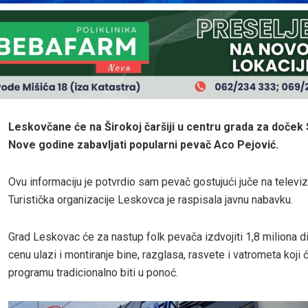
Leskovčane će na Širokoj čaršiji u centru grada za doček
Nove godine zabavljati popularni pevač Aco Pejović.
Ovu informaciju je potvrdio sam pevač gostujući juče na televizij
Turistička organizacije Leskovca je raspisala javnu nabavku.
Grad Leskovac će za nastup folk pevača izdvojiti 1,8 miliona di
cenu ulazi i montiranje bine, razglasa, rasvete i vatrometa koji 
programu tradicionalno biti u ponoć.