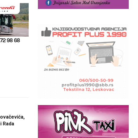
ovačevića,
i Rada