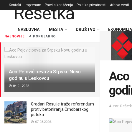
Kontakt
Impresum
Pravila korišćenja
Politika privatnosti
Arhiva vesti
NASLOVNA
MESTA
DRUŠTVO
EKONOMIJA
NAJNOVIJE
POPULARNO
Aco Pejović peva za Srpsku Novu
Aco 
godinu u Leskovcu
godi
04.01.2022.
Građani Rosulje traže referendum
Autor: Rešet
protiv betoniranja Crnobarskog
potoka
07.08.2026.