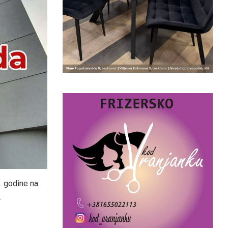
. godine na
.