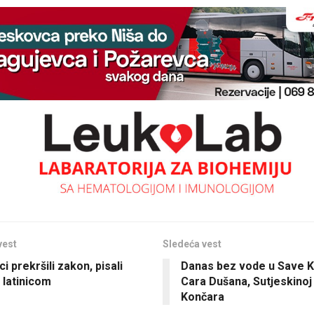
vest
Sledeća vest
ci prekršili zakon, pisali
Danas bez vode u Save K
 latinicom
Cara Dušana, Sutjeskinoj 
Končara