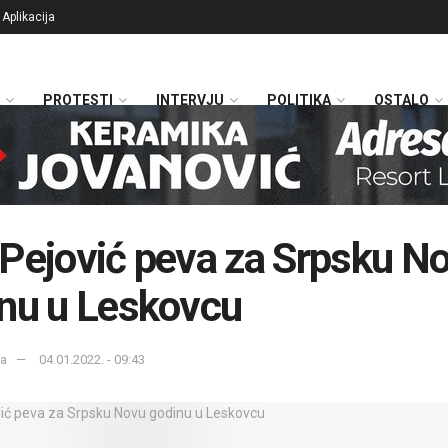
Aplikacija
PROTESTI
INTERVJU
POLITIKA
OSTALO
Pejović peva za Srpsku N
nu u Leskovcu
ka
04.01.2022. - 09:43