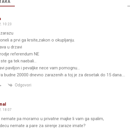
TARA
a
. 10:23
 zarazu
neli a prvi ga krsite,zakon o okupljanju.
ava u drzavi
rodje referendum NE
i ste ga tek naebali…
plavi paviljon i pevaljke nece vam pomognu…
fra budne 20000 dnevno zarazenih a toj je za desetak do 15 dana….
Odgovori
nal
. 18:07
 nemate pa moramo u privatne majke li vam ga spalim,
decu nemate a pare za sirenje zaraze imate?