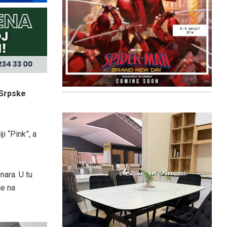
 Srpske
i “Pink”, a
nara. U tu
će na