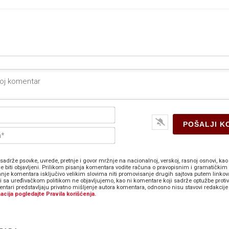
Ime*
E-
pošta*
sadrže psovke, uvrede, pretnje i govor mržnje na nacionalnoj, verskoj, rasnoj osnovi, kao 
e biti objavljeni. Prilikom pisanja komentara vodite računa o pravopisnim i gramatičkim 
anje komentara isključivo velikim slovima niti promovisanje drugih sajtova putem linkov
zi sa uređivačkom politikom ne objavljujemo, kao ni komentare koji sadrže optužbe proti
ntari predstavljaju privatno mišljenje autora komentara, odnosno nisu stavovi redakcije 
acija pogledajte Pravila korišćenja.