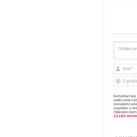
Komentari koji 
svake vrste neć
dozvoljeno pis
sugestije u ve
Objavljeni kome
Za više inform