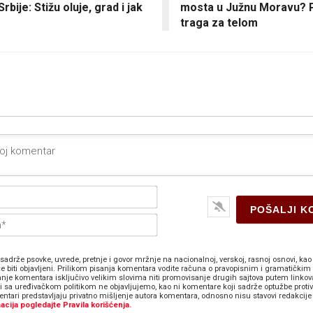
Srbije: Stižu oluje, grad i jak
mosta u Južnu Moravu? P
traga za telom
Ime*
E-
pošta*
sadrže psovke, uvrede, pretnje i govor mržnje na nacionalnoj, verskoj, rasnoj osnovi, kao 
e biti objavljeni. Prilikom pisanja komentara vodite računa o pravopisnim i gramatičkim 
anje komentara isključivo velikim slovima niti promovisanje drugih sajtova putem linkov
zi sa uređivačkom politikom ne objavljujemo, kao ni komentare koji sadrže optužbe proti
ntari predstavljaju privatno mišljenje autora komentara, odnosno nisu stavovi redakcije 
acija pogledajte Pravila korišćenja.