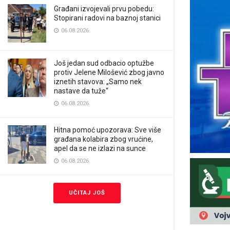
Građani izvojevali prvu pobedu:
Stopirani radovi na baznoj stanici
06.08.2026.
Još jedan sud odbacio optužbe
protiv Jelene Milošević zbog javno
iznetih stavova: „Samo nek
nastave da tuže“
06.08.2026.
Hitna pomoć upozorava: Sve više
građana kolabira zbog vrućine,
apel da se ne izlazi na sunce
06.08.2026.
UČITAJ JOŠ