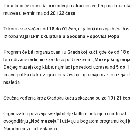
Posetioci će moći da prisustvuju i stručnim vođenjima kroz st
muzeja u terminima od
20 i 22 časa
.
Tokom cele večeri, od
18 do 01 čas
, u galeriji muzeja biće dos
izložba
vajarskih skulptura Slobodana Popovića Popa
.
Program će biti organizovan i u
Gradskoj kući
, gde će od
18 d
biti održane radionice za decu pod nazivom
„Muzejski igranj
Dečjeg muzejskog kluba, najmlađi posetioci uzrasta od
5 do 1
imaće priliku da kroz igru i istraživanje upoznaju svet muzeja i 
nasleđa.
Stručna vođenja kroz Gradsku kuću zakazana su za
19 i 21 ča
Organizatori pozivaju sve ljubitelje kulture, istorije i umetnosti
ovogodišnju
„Noć muzeja“
i uživaju u bogatom programu koji j
Narodni muzej u Leskovcu.