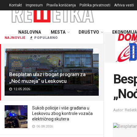
Kontakt
Impresum
Pravila korišćenja
Politika privatnosti
Arhiva vesti
NASLOVNA
MESTA
DRUŠTVO
EKONOMIJA
NAJNOVIJE
POPULARNO
Besplatan ulaz i bogat program za
Besp
„Noć muzeja“ u Leskovcu
„Noć
12.05.2026.
Sukob policije i više građana u
Autor: Rešet
Leskovcu zbog kontrole vozača
električnog skutera
06.08.2026.