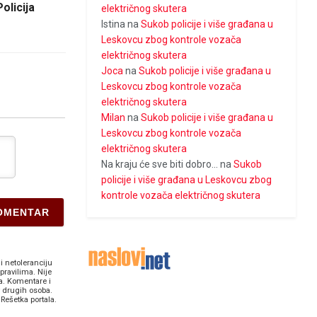
olicija
električnog skutera
Istina
na
Sukob policije i više građana u
Leskovcu zbog kontrole vozača
električnog skutera
Joca
na
Sukob policije i više građana u
Leskovcu zbog kontrole vozača
električnog skutera
Milan
na
Sukob policije i više građana u
Leskovcu zbog kontrole vozača
električnog skutera
Na kraju će sve biti dobro...
na
Sukob
policije i više građana u Leskovcu zbog
kontrole vozača električnog skutera
i netoleranciju
pravilima. Nije
a. Komentare i
v drugih osoba.
Rešetka portala.