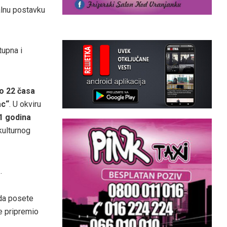
alnu postavku
tupna i
o 22 časa
ac“
. U okviru
1 godina
kulturnog
s
.
 da posete
e pripremio