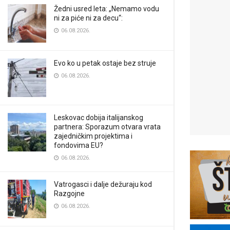
Žedni usred leta: „Nemamo vodu
ni za piće ni za decu“:
06.08.2026.
Evo ko u petak ostaje bez struje
06.08.2026.
Leskovac dobija italijanskog
partnera: Sporazum otvara vrata
zajedničkim projektima i
fondovima EU?
06.08.2026.
Vatrogasci i dalje dežuraju kod
Razgojne
06.08.2026.