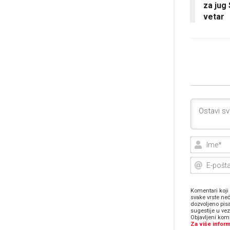
za jug 
vetar
Komentari koji 
svake vrste neć
dozvoljeno pis
sugestije u ve
Objavljeni kome
Za više inform