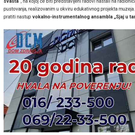
svašta“
, na kojoj će biti predstavljeni radovi nastali na radioni
pustovanja, realizovanim u okviru edukativnog projekta muzeja.
pratiti nastup
vokalno-instrumentalnog ansambla „Sjaj u ta